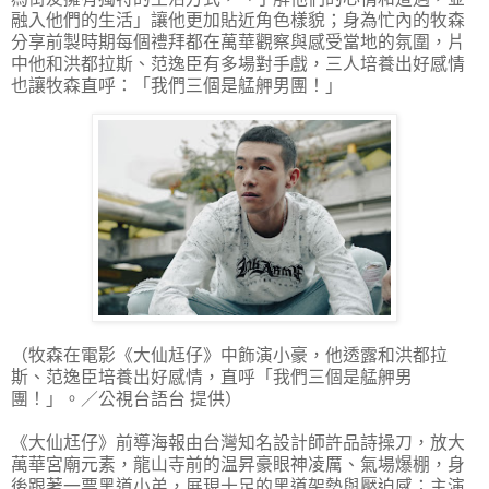
融入他們的生活」讓他更加貼近角色樣貌；身為忙內的牧森
分享前製時期每個禮拜都在萬華觀察與感受當地的氛圍，片
中他和洪都拉斯、范逸臣有多場對手戲，三人培養出好感情
也讓牧森直呼：「我們三個是艋舺男團！」
（牧森在電影《大仙尪仔》中飾演小豪，他透露和洪都拉
斯、范逸臣培養出好感情，直呼「我們三個是艋舺男
團！」。／公視台語台 提供）
《大仙尪仔》前導海報由台灣知名設計師許品詩操刀，放大
萬華宮廟元素，龍山寺前的温昇豪眼神凌厲、氣場爆棚，身
後跟著一票黑道小弟，展現十足的黑道架勢與壓迫感；主演