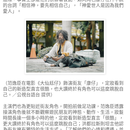
的台詞「相信神，要先相信自己」，「神愛世人是因為我們
愛人」。
（范逸臣在電影《大仙尪仔》飾演街友「康仔」，定妝看到
自己的新造型直言很酷，也大讚終於有角色可以這麼跳脫自
己。／公視台語台 提供）
主演們也為更貼近街友角色，開拍前做足功課，范逸臣透露
接演角色後就不斷觀察遊民朋友的神態、動作、生活，妝髮
時間長達一個多小時的他，定妝看到新造型直言「很酷」，
更大讚終於有角色可以這麼跳脫自己；洪都拉斯則坦言他認
為街友擁有獨特的生活方式，「了解他們的心情和遭遇，並