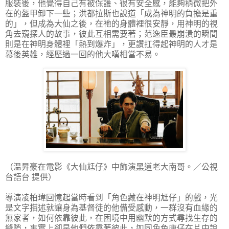
服裝後，他覺得自己有被保護、很有安全感，能夠稍微把外
在的盔甲卸下一些；洪都拉斯也說道「成為神明的負擔是重
的」，但成為大仙之後，在祂的身體裡很安靜，用神明的視
角去窺探人的故事，彼此互相需要著；范逸臣最崩潰的瞬間
則是在神明身體裡「熱到爆炸」，更讚扛得起神明的人才是
幕後英雄，經歷過一回的他大嘆相當不易。
（温昇豪在電影《大仙尪仔》中飾演黑道老大南哥。／公視
台語台 提供）
導演凌柏瑋回憶起當時看到「角色藏在神明尪仔」的戲，光
是文字描述就讓身為基督徒的他備受感動，一群沒有血緣的
無家者，如何依靠彼此，在困境中用幽默的方式尋找生存的
縫隙，事實上卻是他們依靠著彼此，如同角色康仔在片中說