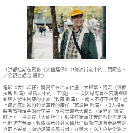
（洪都拉斯在電影《大仙尪仔》中飾演街友中的工頭阿宏。
／公視台語台 提供）
電影《大仙尪仔》將萬華在地文化搬上大銀幕，阿宏（洪都
拉斯 飾演）是街友中的「工頭」，一次因緣際會在宮廟裡碰
到與人發生衝突的小豪（牧森 飾演），兩人不打不相識，遇
上瘋言瘋語卻句句是真理的康仔（范逸臣 飾演），3人撿到
裝有高額現金的行李袋，反被黑道老大南哥（温昇豪 飾演）
盯上。一場身穿「大仙尪仔」服裝在街頭狂奔的戲份可是讓
他們吃盡苦頭，牧森表示扛著大仙尪仔做動作還有走路奔跑
真的不容易，額頭還被金屬片敲了好幾天，以角色身份穿上