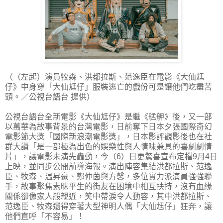
（（左起）演員牧森、洪都拉斯、范逸臣在電影《大仙尪
仔》中身穿「大仙尪仔」服裝逃亡的戲份可是讓他們吃盡苦
頭。／公視台語台 提供）
公視台語台全新電影《大仙尪仔》是繼《艋舺》後，又一部
以萬華為故事背景的台灣電影，日前奪下日本夕張國際奇幻
電影節大獎「國際新浪潮電影獎」，日本影評觀影後也在社
群大讚「是一部極為出色的娛樂性與人情味兼具的喜劇劇情
片」，讓電影未演先轟動，今（6）日更驚喜宣布定檔9月4日
上映，並同步公開前導海報。演出陣容集結洪都拉斯、范逸
臣、牧森、温昇豪、鄭仲茵與方馨，多位實力派演員強強聯
手，故事聚焦素昧平生的街友在困境中相互扶持，沒有血緣
關係卻像家人般親近，笑中帶淚令人動容，其中洪都拉斯、
范逸臣、牧森還得穿著大型神明人偶「大仙尪仔」狂奔，讓
他們直呼「不容易」！