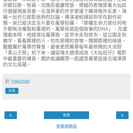
洪都拉斯、牧森、范逸臣面露慌張、懷疑的表情穿著大仙尪
仔戲服現身其後，在温昇豪的步步緊逼下顯得格外反差，海
報一出也引起影迷熱烈討論。導演凌柏瑋談到早在創作初
期，就已經決定全片要在萬華拍攝，「那種生命力是任何地
方都無法複製和重現的，萬華就是這個故事的DNA」，在處
理劇本時，他經常往萬華跑，從早市走到夜市，從公園走到
廟宇，看看那裡的人，吃吃那裡的食物，聞聞那裡的味道，
聽聽屬於萬華的聲音，最後更把萬華每年最熱鬧的大派對
「青山王祭」拍下來，讓這場大遶境成為《大仙尪仔》電影
中最重要的場景，期許能讓觀眾一起感受萬華這座古城渾厚
的文化底蘊。
於
7/06/2026
分享
‹
›
首頁
查看網路版