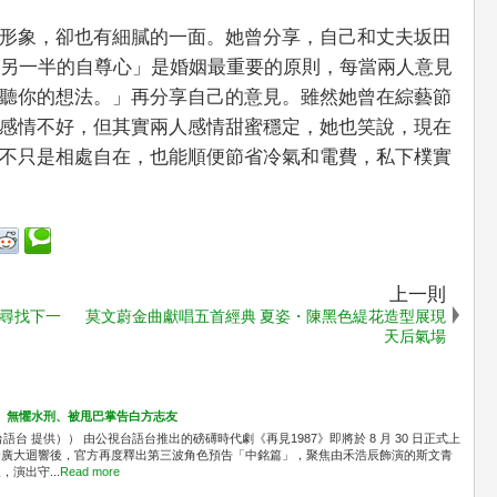
形象，卻也有細膩的一面。她曾分享，自己和丈夫坂田
害另一半的自尊心」是婚姻最重要的原則，每當兩人意見
聽你的想法。」再分享自己的意見。雖然她曾在綜藝節
感情不好，但其實兩人感情甜蜜穩定，她也笑說，現在
不只是相處自在，也能順便節省冷氣和電費，私下樸實
上一則
尋找下一
莫文蔚金曲獻唱五首經典 夏姿・陳黑色緹花造型展現
天后氣場
」 無懼水刑、被甩巴掌告白方志友
台 提供）） 由公視台語台推出的磅礡時代劇《再見1987》即將於 8 月 30 日正式上
發廣大迴響後，官方再度釋出第三波角色預告「中銘篇」，聚焦由禾浩辰飾演的斯文青
演出守...
Read more