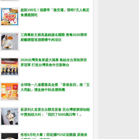
超殺199元！福勝亭「激安週」限時7天人氣定
食優惠開吃
三商餐飲主廚高嘉銘揚名國際 勇奪2026環球
廚藝聯盟巡迴榮獲牛肉項目
2026台灣美食展盛大揭幕 集結全台美味與世
界冠軍 打造台灣美食外交新舞台
全球唯一八連霸最高金獎 「香港皇玥」推「五
大亮點」禮盒搶中秋送禮商機
萩原利久首度在台辦見面會 丟台灣發票得知能
中獎抱頭大叫：「我扔了5000萬日幣！」
爸爸8月吃大餐！西堤擺POSE送雞腿 原燒身