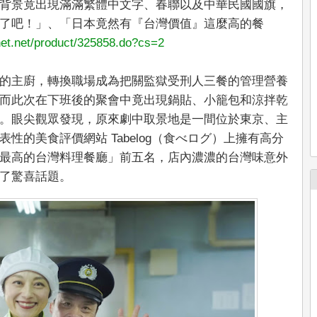
背景竟出現滿滿繁體中文字、春聯以及中華民國國旗，
了吧！」、「日本竟然有『台灣價值』這麼高的餐
inet.net/product/325858.do?cs=2
的主廚，轉換職場成為把關監獄受刑人三餐的管理營養
而此次在下班後的聚會中竟出現鍋貼、小籠包和涼拌乾
。眼尖觀眾發現，原來劇中取景地是一間位於東京、主
性的美食評價網站 Tabelog（食べログ）上擁有高分
最高的台灣料理餐廳」前五名，店內濃濃的台灣味意外
了驚喜話題。