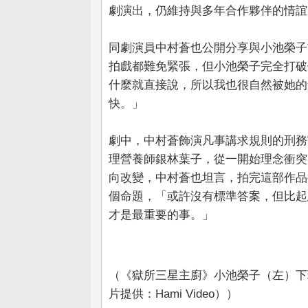
劇演出，仍維持與多年合作夥伴的情誼
同劇演員中村蒼也公開分享與小池榮子
拍戲都難免緊張，但小池榮子完全打破
什麼就直接說，所以我也很自然被她的
快。」
劇中，中村蒼飾演凡事講求規則的刑務
理營養師銀林葉子，從一開始理念衝突
向改變，中村蒼也坦言，拍完這部作品
個命題，「或許沒有標準答案，但比起
才是最重要的事。」
（《獄所三星主廚》小池榮子（左）下
片提供：Hami Video））