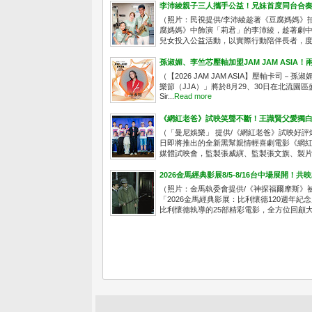
李沛綾親子三人攜手公益！兄妹首度同台合
（照片：民視提供/李沛綾趁著《豆腐媽媽》
腐媽媽》中飾演「莉君」的李沛綾，趁著劇
兒女投入公益活動，以實際行動陪伴長者，度過
孫淑媚、李竺芯壓軸加盟JAM JAM ASI
（【2026 JAM JAM ASIA】壓軸卡司－孫淑
樂節（JJA）」將於8月29、30日在北流園
Sir...
Read more
《網紅老爸》試映笑聲不斷！王識賢父愛獨白
（「曼尼娛樂」 提供/《網紅老爸》試映好評
日即將推出的全新黑幫親情輕喜劇電影《網紅老
媒體試映會，監製張威縯、監製張文旗、製片人
2026金馬經典影展8/5-8/16台中場展開！
（照片：金馬執委會提供/《神探福爾摩斯》
「2026金馬經典影展：比利懷德120週年紀
比利懷德執導的25部精彩電影，全方位回顧大師