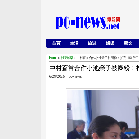
首頁
生活
旅遊
娛樂
藝文
Home
»
影視娛樂
»
中村蒼首合作小池榮子被圈粉！拍完《獄所三
中村蒼首合作小池榮子被圈粉！
6/29/2026
po-news