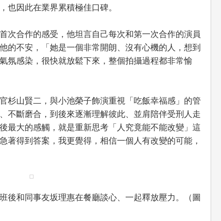
，也因此在業界累積極佳口碑。
首次合作的感受，他坦言自己每次和第一次合作的演員
他的不安，「她是一個非常開朗、沒有心機的人，想到
氣氛感染，很快就放鬆下來，整個拍攝過程都非常愉
官杉山賢二，與小池榮子飾演重視「吃飯幸福感」的管
、不斷磨合，到後來逐漸理解彼此、並肩陪伴受刑人走
後最大的感觸，就是重新思考「人究竟能不能改變」這
急著得到答案，我更覺得，相信一個人有改變的可能，
班後和同事友坂理惠在餐廳談心、一起釋放壓力。（圖