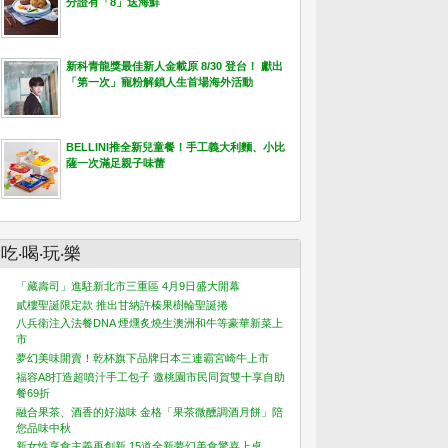
分證有「8」送海鮮
新科青龍獎最佳新人金載原 8/30 登台！ 獻出
「第一次」寵粉解鎖人生首場海外活動
BELLINI推全新兒童餐！手工義大利麵、小比
薩一次滿足親子味蕾
吃‧喝‧玩‧樂
「藏壽司」進駐新北市三重區 4月9日盛大開幕
貳樓聖誕限定款 推出甘納許榛果樹輪聖誕捲
八兵衛注入法餐DNA 煙燻炙燒生澳洲和牛等豪華新菜上
市
夢幻美味開賣！乾杯旗下品牌日本三連霸宮崎牛上市
福容A8打造超噴汁手工包子 邀桃園市民同賀雙十享自助
餐69折
融合果茶、酒香的好滋味 金格「果茶微醺調酒月餅」陪
您品味中秋
新女性享食主義再創新 15道全新夢幻美食驚喜上桌