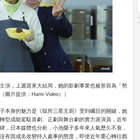
主演，上週迎來大結局，她的影劇事業也被形容為「勢
片提供：Hami Video））
子本身的魅力是《獄所三星主廚》受到矚目的關鍵，她
轉型成能駕馭喜劇、正劇與舞台劇的實力派演員，近年
碑，日本媒體也分析，小池榮子多年來人氣歷久不衰，
沒有因成名改變待人處事的態度，即使近年重心轉往戲