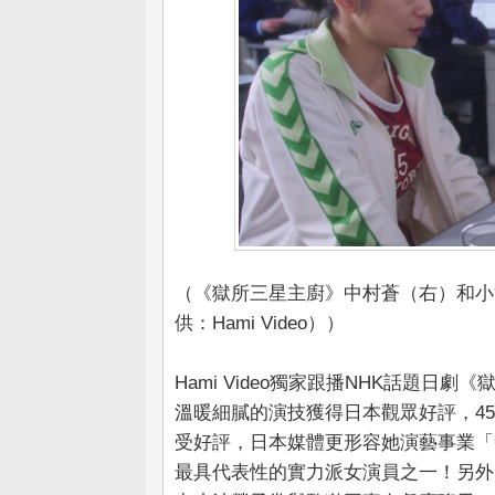
（《獄所三星主廚》中村蒼（右）和小
供：Hami Video））
Hami Video獨家跟播NHK話題
溫暖細膩的演技獲得日本觀眾好評，4
受好評，日本媒體更形容她演藝事業「
最具代表性的實力派女演員之一！另外