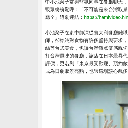
中小池榮子常與監獄同事在餐廳聊天，
觀眾紛紛驚呼：「不可能是來台灣取景
廳？」追劇連結：
https://hamivideo.h
小池榮子在劇中飾演從義大利餐廳離職
師，卻始終對食物有許多堅持與要求，
絲等台式美食，也讓台灣觀眾倍感親切
打台灣風味的餐廳，該店在日本最具代表
評價，更名列「東京最受歡迎、預約數
成為日劇取景亮點，也讓這場談心戲多