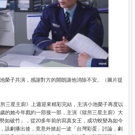
池榮子共演，感謝對方的開朗讓他消除不安。（圖片提
日劇《獄所三星主廚》上週迎來精彩完結，主演小池榮子再度以
5歲的她今年戲約一部接一部，主演《獄所三星主廚》大
勢如破竹」，從20多年前的寫真女王，成功蛻變為如今
，該劇播出後，竟意外掀起一波「台灣彩蛋」討論，劇