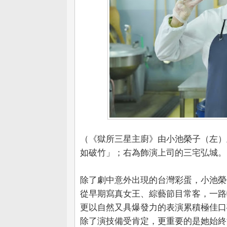
（《獄所三星主廚》由小池榮子（左）
如破竹」；右為飾演上司的三宅弘城。（圖
除了劇中意外出現的台灣彩蛋，小池榮
從早期寫真女王、綜藝節目常客，一路
更以自然又具爆發力的表演累積極佳口
除了演技備受肯定，更重要的是她始終