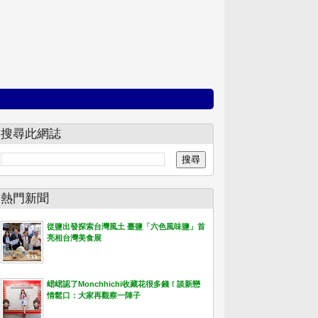
搜尋此網誌
熱門新聞
從鹽出發探索台灣風土 臺鹽「六色風味鹽」首
亮相台灣美食展
峮峮認了Monchhichi收藏花很多錢！談新戀
情鬆口：大家再觀察一陣子