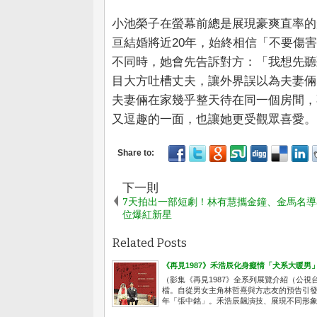
小池榮子在螢幕前總是展現豪爽直率的
亘結婚將近20年，始終相信「不要傷
不同時，她會先告訴對方：「我想先聽
目大方吐槽丈夫，讓外界誤以為夫妻倆
夫妻倆在家幾乎整天待在同一個房間，
又逗趣的一面，也讓她更受觀眾喜愛。
下一則
7天拍出一部短劇！林有慧攜金鐘、金馬名導
位爆紅新星
Related Posts
《再見1987》禾浩辰化身癡情「犬系大暖男
（影集《再見1987》全系列展覽介紹（公視台語
檔。自從男女主角林哲熹與方志友的預告引
年「張中銘」。禾浩辰飆演技、展現不同形象，