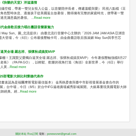
奏《快樂的天堂》洋溢溫情
拍攝空檔，帶著一雙兒女投入公益，以音樂陪伴長者，傳遞溫暖與愛） 民視八點檔《豆
中角色暫時休息、適逢孩子從美國返台放暑假，難得擁有完整的家庭時光，便帶著一雙
充滿意義的暑假。 ...
Read more
A！兩代金曲歌后接力唱出臺語音樂新魅力
媚 May Sun。圖_北流提供） 由臺北流行音樂中心主辦的「2026 JAM JAM ASIA 亞洲音
區盛大登場，今（6日）公布最後壓軸卡司，由金曲臺語歌后孫淑媚 May Sun與李竺芯
逼哭全場 羅志祥、張懷秋成搞笑MVP
爆棚！王識賢父愛獨白逼哭全場 羅志祥、張懷秋成搞笑MVP） 今年暑假壓軸強檔8月27
爸》（PA PA GO），以輕鬆、歡樂的視角打造《角頭》全新世界，今（6日）舉行
黃...
Read more
共映25部電影大師比利懷德代表作
被書迷認為是福爾摩斯電影最佳版本） 金馬執委會與臺中市影視發展基金會合作的
念展」台中場，今日（8/5）於台中iFG遠雄廣場威秀影城展開。大銀幕重現美國電影大師
經典。經...
Read more
關於本站
Rss訂閱
電
郵：
ponewsnet@gmail.com