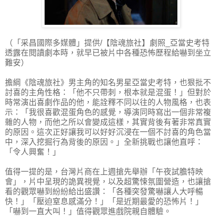
（「采昌國際多媒體」提供/【陰魂旅社】劇照_亞當史考特
透露在閱讀劇本時，就早已被片中各種恐怖歷程給嚇到坐立
難安）
擔綱《陰魂旅社》男主角的知名男星亞當史考特，也狠批不
討喜的主角性格：「他不只帶刺，根本就是混蛋！」但對於
時常演出喜劇作品的他，能詮釋不同以往的人物風格，也表
示：「我很喜歡混蛋角色的感覺，導演同時寫出一個非常複
雜的人物，而他之所以會變成這樣，其實背後有著非常真實
的原因。這次正好讓我可以好好沉浸在一個不討喜的角色當
中，深入挖掘行為背後的原因。」全新挑戰也讓他直呼：
「令人興奮！」
值得一提的是，台灣片商在上週搶先舉辦「午夜試膽特映
會」，片中呈現的詭異視覺，以及超驚悚氛圍營造，也讓搶
看的觀眾嚇到紛紛給出盛讚：「各種突發驚嚇讓人大呼暢
快！」「壓迫窒息感滿分！」「是近期最愛的恐怖片！」
「嚇到一直大叫！」值得觀眾進戲院親自體驗。