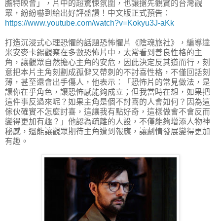
膽特映會」，片中的超驚悚氛圍，也讓搶先觀賞的台灣觀
眾，紛紛嚇到給出好評盛讚！中文版正式預告：
https://www.youtube.com/watch?v=Kokyu3J-aKk
打造沉浸式心理恐懼的話題恐怖懼片《陰魂旅社》，編導達
米安麥卡錫觀察在多數恐怖片中，太常看到善良性格的主
角，讓觀眾自然擔心主角的安危，因此決定反其道而行，刻
意把本片主角刻劃成孤僻又帶刺的不討喜性格，不僅回話刻
薄，甚至還會出手傷人，他表示：「恐怖片的常見做法，是
讓你在乎角色，讓恐怖感能夠成立；但我當時在想，如果把
這件事反過來呢？如果主角是個不討喜的人會如何？因為這
傢伙確實不怎麼討喜，這讓我有點好奇，這樣做會不會反而
變得更加有趣？」他認為疏離的人設，不僅能夠增添人物神
秘感，還能讓觀眾期待主角遭到報應，讓劇情發展變得更加
有趣。