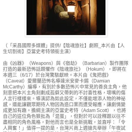
（「采昌國際多媒體」提供/【陰魂旅社】劇照_本片由【人
生切割術】亞當史考特領銜主演）
由《凶器》（Weapons）與《宿劫》（Barbarian）製作團隊
打造的最新恐怖話題懼作《陰魂旅社》（Hokum），即將在
本週三（6/17）於台灣驚駭獻映。本片由《鬼把戲》
（Caveat）愛爾蘭恐怖名導達米安麥卡錫（Damian
McCarthy）編導，有別於多數恐怖片中常見的善良主角，他
刻意把本片主角刻劃成孤僻又帶刺的不討喜性格，壞嘴的傷
人言行樣樣來。導演認為如此設定，不僅能增添人物的神祕
感，還能讓觀眾期待人物因為造口業而遭受報應，讓劇情變
成更加有趣。擔綱主演的亞當史考特（Adam Scott），也將
自己的這位角色狠批為「混蛋」，但對於可以詮釋跟以往不
盡相同的角色風格，對他而言也是全新挑戰，並直呼：「令
人興奮！」值得一提的是，台灣片商上週搶先舉辦「午夜試