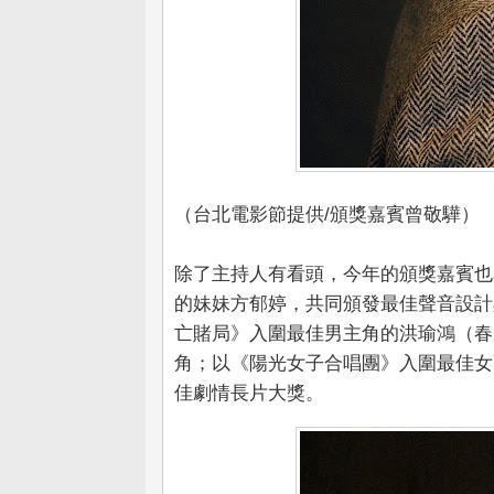
（台北電影節提供/頒獎嘉賓曾敬驊）
除了主持人有看頭，今年的頒獎嘉賓也
的妹妹方郁婷，共同頒發最佳聲音設計
亡賭局》入圍最佳男主角的洪瑜鴻（春
角；以《陽光女子合唱團》入圍最佳女配
佳劇情長片大獎。