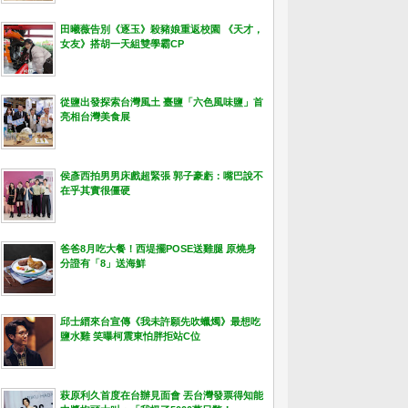
田曦薇告別《逐玉》殺豬娘重返校園 《天才，
女友》搭胡一天組雙學霸CP
從鹽出發探索台灣風土 臺鹽「六色風味鹽」首
亮相台灣美食展
侯彥西拍男男床戲超緊張 郭子豪虧：嘴巴說不
在乎其實很僵硬
爸爸8月吃大餐！西堤擺POSE送雞腿 原燒身
分證有「8」送海鮮
邱士縉來台宣傳《我未許願先吹蠟燭》最想吃
鹽水雞 笑曝柯震東怕胖拒站C位
萩原利久首度在台辦見面會 丟台灣發票得知能