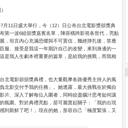
麗）
於7月11日盛大舉行，今（12）日公布台北電影獎頒獎典
布第一波6組頒獎嘉賓名單，陣容橫跨影視各世代，亮點
麗，坦言內心充滿恐懼與不可置信，幾經掙扎後，答應
臣服、接受是我這一年期許自己的改變，來到身邊的一
這是我人生劇本裡重要的篇章，是給我的挑戰，而我相
台北電影節頒獎典禮，也大量觀摩各路優秀主持人的風
負北影交付予我的任務」。她透露，最大挑戰在於獨自
影片、深入了解每位入圍者，同時絞盡腦汁思考如何讓
的氛圍。對於典禮亮點，苗可麗賣起關子：「我的出現
感到新鮮了吧！」現在的她，形容自己「極度緊張，又