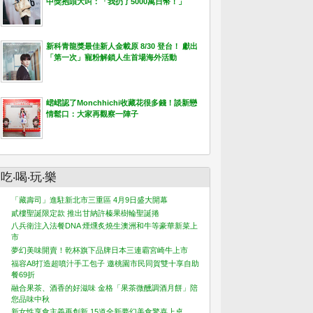
中獎抱頭大叫：「我扔了5000萬日幣！」
新科青龍獎最佳新人金載原 8/30 登台！ 獻出
「第一次」寵粉解鎖人生首場海外活動
峮峮認了Monchhichi收藏花很多錢！談新戀
情鬆口：大家再觀察一陣子
吃‧喝‧玩‧樂
「藏壽司」進駐新北市三重區 4月9日盛大開幕
貳樓聖誕限定款 推出甘納許榛果樹輪聖誕捲
八兵衛注入法餐DNA 煙燻炙燒生澳洲和牛等豪華新菜上
市
夢幻美味開賣！乾杯旗下品牌日本三連霸宮崎牛上市
福容A8打造超噴汁手工包子 邀桃園市民同賀雙十享自助
餐69折
融合果茶、酒香的好滋味 金格「果茶微醺調酒月餅」陪
您品味中秋
新女性享食主義再創新 15道全新夢幻美食驚喜上桌