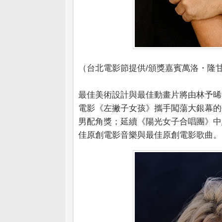
（台北電影節提供/頒獎嘉賓萬洛・隆
最佳美術設計與最佳動畫片將由林予晞
電影《左撇子女孩》攜手闖蕩大銀幕的
男配角獎；延續《陽光女子合唱團》中
佳原創電影音樂與最佳原創電影歌曲。