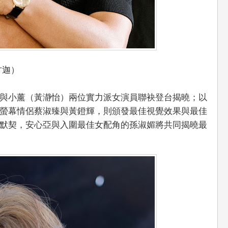
甘迦）
與小薰（黃瀞怡）兩位實力派女演員聯袂登台揭曉；以
螢幕情侶蔡淑臻與黃鐙輝，則頒發最佳視覺效果與最佳
默契，安心亞與入圍最佳女配角的孫淑媚將共同揭曉最