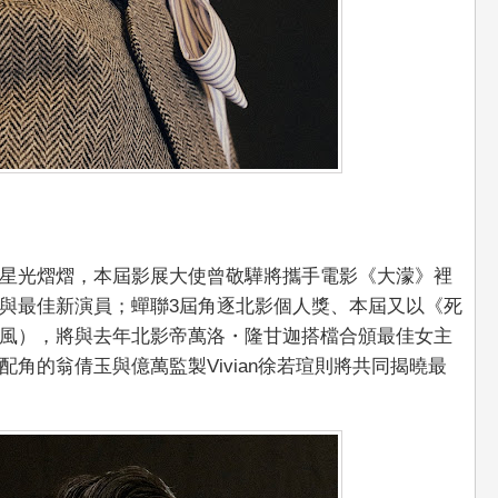
星光熠熠，本屆影展大使曾敬驊將攜手電影《大濛》裡
與最佳新演員；蟬聯3屆角逐北影個人獎、本屆又以《死
風），將與去年北影帝萬洛・隆甘迦搭檔合頒最佳女主
角的翁倩玉與億萬監製Vivian徐若瑄則將共同揭曉最