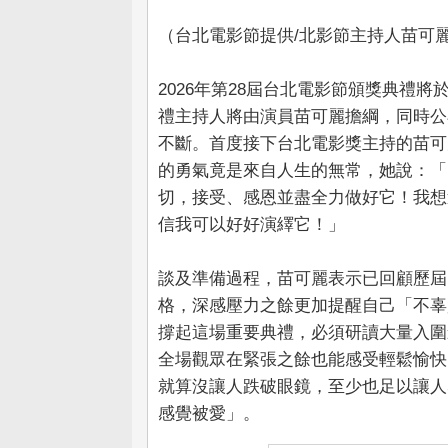
（台北電影節提供/北影節主持人苗可
2026年第28屆台北電影節頒獎典禮將
禮主持人將由演員苗可麗擔綱，同時公
不斷。首度接下台北電影獎主持的苗可
的勇氣竟是來自人生的無常，她說：「
切，接受、感恩並盡全力做好它！我想
信我可以好好演繹它！」
談及準備過程，苗可麗表示已回顧歷屆
格，深感壓力之餘更加提醒自己「不辜
撐起這場重要典禮，必須研讀大量入圍
全場觀眾在緊張之餘也能感受輕鬆愉快
就算沒讓人跌破眼鏡，至少也足以讓人
感覺被愛」。