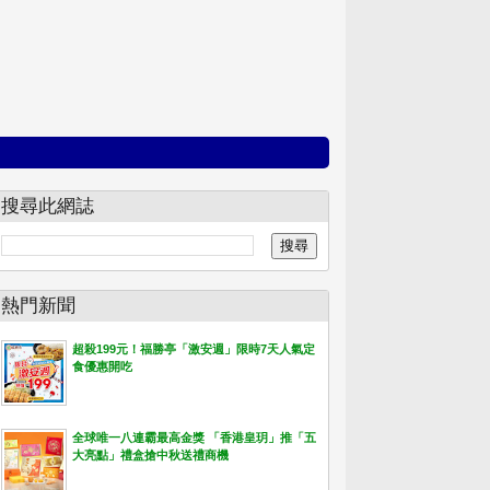
搜尋此網誌
熱門新聞
超殺199元！福勝亭「激安週」限時7天人氣定
食優惠開吃
全球唯一八連霸最高金獎 「香港皇玥」推「五
大亮點」禮盒搶中秋送禮商機