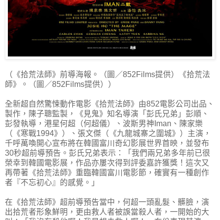
（《拾荒法師》前導海報。（圖／852Films提供）《拾荒法
師》。（圖／852Films提供））
全新超自然驚悚動作電影《拾荒法師》由852電影公司出品、
製作，陳子聰監製，《見鬼》知名導演「彭氏兄弟」彭順、
彭發執導，港星何超（何超儀）、波斯男神Iman、陳家樂
（《寒戰1994》）、張文傑（《九龍城寨之圍城》）主演，
千呼萬喚開心宣布將在韓國富川奇幻影展世界首映，並發布
30秒超前導預告。彭氏兄弟表示：「我們兩兄弟多年前已很
榮幸到韓國電影展，作品亦屢次得到評委嘉許獲獎！這次又
再帶著《拾荒法師》重臨韓國富川電影節，確實有一種創作
者『不忘初心』的感覺。」
在《拾荒法師》超前導預告當中，何超一頭亂髮、髒臉，演
出拾荒者形象鮮明，更由救人者被誤當殺人者，一開始的大