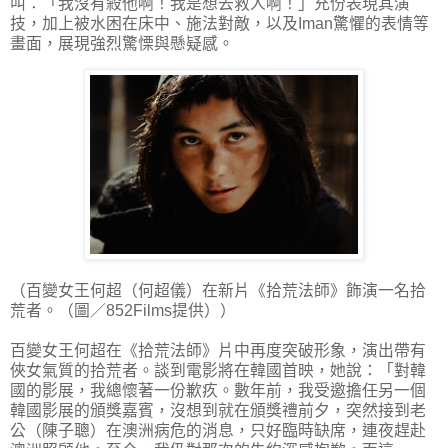
叫：「我沒有殺他啊！我是想去救人啊！」充份表現其演
技，加上被水困在床中、施法對敵，以及Iman驚懼的表情等
畫面，展現強烈驚慄與懸疑感。
（百變女王何超（何超儀）在新片《拾荒法師》飾演一名拾
荒者。（圖／852Films提供））
百變女王何超在《拾荒法師》片中再度突破形象，演出帶有
俠女氣質的拾荒者。談到電影將在韓國首映，她說：「對韓
國的影展，我總懷著一份歉疚。數年前，我受邀擔任另一個
韓國影展的頒獎嘉賓，沒想到就在頒獎禮前夕，突然接到老
公（陳子聰）在澳洲病危的消息，只好臨時缺席，連夜趕赴