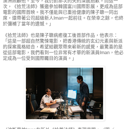
澳洲照顧他。至今，我仍對那次的失約深感抱歉。而這一
次，《拾荒法師》獲邀參加韓國富川國際影展，更成為這部
電影的國際首映。我不僅能與已重拾健康的陳子聰一同出
席，還帶著公司超級新人Iman一起前往。在榮幸之餘，也終
於彌補了當年的遺憾。」
《拾荒法師》也是陳子聰病癒復工後首部作品，他表示：
「這是一部超自然驚悚電影，把香港傳統的玄幻元素與新派
的探案風格結合，希望給觀眾帶來嶄新的感覺，最驚喜的是
從這部電影，我們看到一位非常有才華的新演員Iman，他必
定成為一位受到國際矚目的演員。」