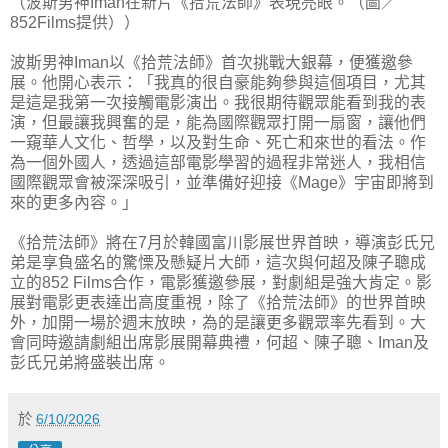
（波斯男神Iman在新片《拾荒法師》表現亮眼。（圖／
852Films提供））
波斯男神Iman以《拾荒法師》首次挑戰大銀幕，便獲邀參
展。他開心表示：「我真的很自豪能夠參與這個項目，尤其
是這是我第一次接觸電影演出。我很期待觀眾能看到我的表
演，但最讓我興奮的是，能為國際觀眾打開一扇窗，讓他們
一窺華人文化、哲學，以及對生命、死亡和來世的看法。作
為一個外國人，透過這部電影學習的過程非常迷人，我相信
國際觀眾會被深深吸引，並準備好迎接《Mage》宇宙即將到
來的更多內容。」
《拾荒法師》將在7月於韓國富川影展世界首映，導演彭氏兄
弟是享負盛名的驚慄及懸疑片大師，這次與何超及陳子聰成
立的852 Films合作，電影獲邀參展，對劇組是強大肯定。影
展對電影更表達出高度重視，除了《拾荒法師》的世界首映
外，加開一場於週末放映，為的是讓更多觀眾率先看到。大
會同時邀請劇組出席影展開幕典禮，何超、陳子聰、Iman及
彭氏兄弟將盛裝出席。
於
6/10/2026