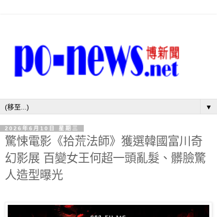
▼
2026年6月10日 星期三
驚悚電影《拾荒法師》獲選韓國富川奇
幻影展 百變女王何超一頭亂髮、髒臉驚
人造型曝光