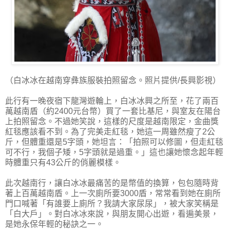
（白冰冰在越南穿彝族服裝拍照留念。照片提供/長興影視）
此行有一晚夜宿下龍灣遊輪上，白冰冰興之所至，花了兩百
萬越南盾（約2400元台幣）買了一套比基尼，與室友在陽台
上拍照留念。不過她笑說，這樣的尺度是越南限定，金曲獎
紅毯應該看不到。為了完美走紅毯，她這一周雖然瘦了2公
斤，但體重還是5字頭，她坦言：「拍照可以修圖，但走紅毯
可不行，我個子矮，5字頭就是過重。」這也讓她懷念起年輕
時體重只有43公斤的俏麗模樣。
此次越南行，讓白冰冰最痛苦的是幣值的換算，包包隨時背
著上百萬越南盾。上一次廁所要3000盾，常常看到她在廁所
門口喊著「有誰要上廁所？我請大家尿尿」，被大家笑稱是
「白大戶」。對白冰冰來說，與朋友開心出遊，看遍美景，
是她永保年輕的秘訣之一。