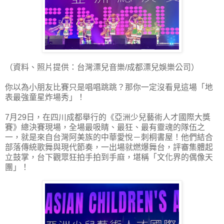
（資料、照片提供：台灣漂兒音樂/成都漂兒娛樂公司）
你以為小朋友比賽只是唱唱跳跳？那你一定沒看見這場「地
表最強童星炸場秀」！
7月29日，在四川成都舉行的《亞洲少兒藝術人才國際大獎
賽》總決賽現場，全場最吸睛、最狂、最有靈魂的隊伍之
一，就是來自台灣阿美族的中華愛悅－刺桐書屋！他們結合
部落傳統歌舞與現代節奏，一出場就燃爆舞台，評審集體起
立鼓掌，台下觀眾狂拍手拍到手麻，堪稱「文化界的偶像天
團」！