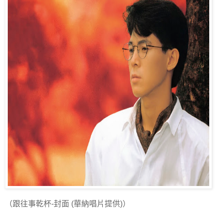
（跟往事乾杯-封面 (華納唱片提供)）