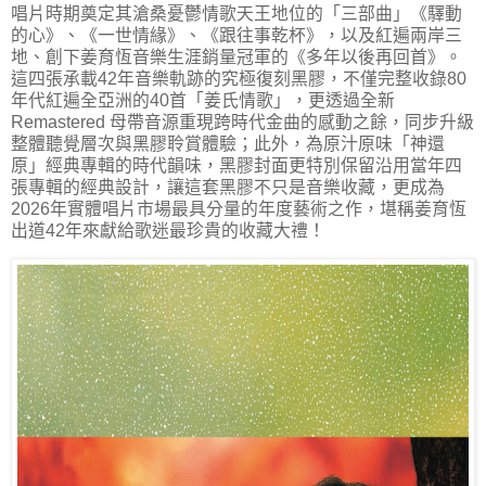
唱片時期奠定其滄桑憂鬱情歌天王地位的「三部曲」《驛動
的心》、《一世情緣》、《跟往事乾杯》，以及紅遍兩岸三
地、創下姜育恆音樂生涯銷量冠軍的《多年以後再回首》。
這四張承載42年音樂軌跡的究極復刻黑膠，不僅完整收錄80
年代紅遍全亞洲的40首「姜氏情歌」，更透過全新
Remastered 母帶音源重現跨時代金曲的感動之餘，同步升級
整體聽覺層次與黑膠聆賞體驗；此外，為原汁原味「神還
原」經典專輯的時代韻味，黑膠封面更特別保留沿用當年四
張專輯的經典設計，讓這套黑膠不只是音樂收藏，更成為
2026年實體唱片市場最具分量的年度藝術之作，堪稱姜育恆
出道42年來獻給歌迷最珍貴的收藏大禮！