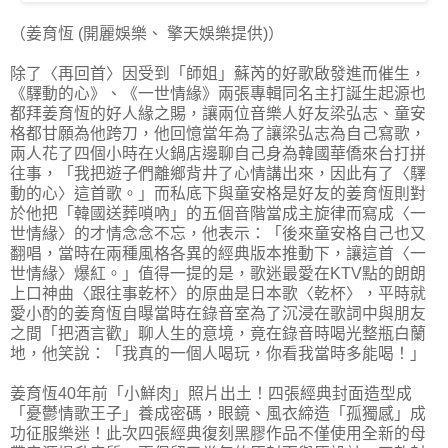
（姜育恆 (開麗娛樂、 擎天娛樂提供)）
除了〈再回首〉因受到「師姐」蘇芮的好歌啟發進而催生，
《驛動的心》、《一世情緣》兩張專輯同名主打誕生起源也
都拜姜育恆的好人緣之賜，讓兩位音樂人好友梁弘志、童安
格都甘願為他跨刀，他回憶當年為了讓梁弘志為自己寫歌，
兩人花了四個小時在火鍋店邊聊自己身為韓國華僑來台打拼
往事，「我把遊子們離鄉背井了心情講出來，因此有了〈驛
動的心〉這首歌。」而私底下與童安格是好友的姜育恆則對
於他把「韓國送葬嗩吶」的五個音階當成主旋律而寫成〈一
世情緣〉的才情念念不忘，他表示：「後來童安格自己也又
翻唱，當時在兩種風格各異的經典版本推動下，讓這首〈一
世情緣〉爆紅。」值得一提的是，歌迷最愛在KTV點的朗朗
上口神曲〈跟往事乾杯〉的原曲是日本歌〈乾杯〉，平時就
愛小酌的姜育恆自曝當時在錄音室為了沉浸在歌詞中與朋友
之間「把酒言歡」聊人生的意境，竟在錄音時喝光整瓶白蘭
地，他笑說：「我真的一個人喝玩，你看我當時多能喝！」
姜育恆40年前「小鮮肉」照片出土！四張經典封面造型成
「憂鬱情歌王子」養成密碼，眼鏡、風衣締造「孤獨感」成
功征服樂迷！此次四張經典復刻黑膠作品不僅使用全新的母