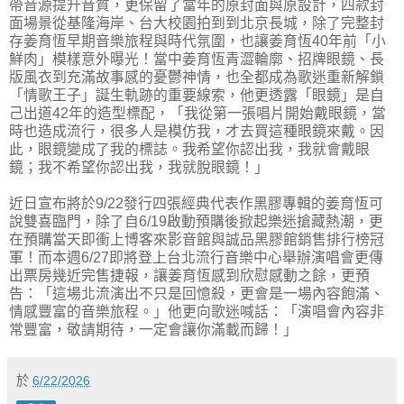
帶音源提升音質，更保留了當年的原封面與原設計，四款封
面場景從基隆海岸、台大校園拍到到北京長城，除了完整封
存姜育恆早期音樂旅程與時代氛圍，也讓姜育恆40年前「小
鮮肉」模樣意外曝光！當中姜育恆青澀輪廓、招牌眼鏡、長
版風衣到充滿故事感的憂鬱神情，也全都成為歌迷重新解鎖
「情歌王子」誕生軌跡的重要線索，他更透露「眼鏡」是自
己出道42年的造型標配，「我從第一張唱片開始戴眼鏡，當
時也造成流行，很多人是模仿我，才去買這種眼鏡來戴。因
此，眼鏡變成了我的標誌。我希望你認出我，我就會戴眼
鏡；我不希望你認出我，我就脫眼鏡！」
近日宣布將於9/22發行四張經典代表作黑膠專輯的姜育恆可
說雙喜臨門，除了自6/19啟動預購後掀起樂迷搶藏熱潮，更
在預購當天即衝上博客來影音館與誠品黑膠館銷售排行榜冠
軍！而本週6/27即將登上台北流行音樂中心舉辦演唱會更傳
出票房幾近完售捷報，讓姜育恆感到欣慰感動之餘，更預
告：「這場北流演出不只是回憶殺，更會是一場內容飽滿、
情感豐富的音樂旅程。」他更向歌迷喊話：「演唱會內容非
常豐富，敬請期待，一定會讓你滿載而歸！」
於
6/22/2026