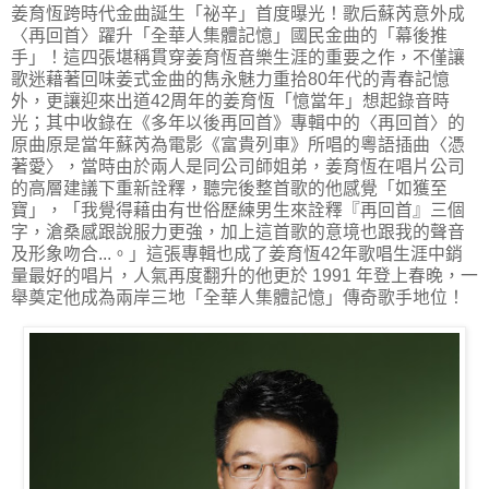
姜育恆跨時代金曲誕生「祕辛」首度曝光！歌后蘇芮意外成
〈再回首〉躍升「全華人集體記憶」國民金曲的「幕後推
手」！這四張堪稱貫穿姜育恆音樂生涯的重要之作，不僅讓
歌迷藉著回味姜式金曲的雋永魅力重拾80年代的青春記憶
外，更讓迎來出道42周年的姜育恆「憶當年」想起錄音時
光；其中收錄在《多年以後再回首》專輯中的〈再回首〉的
原曲原是當年蘇芮為電影《富貴列車》所唱的粵語插曲〈憑
著愛〉，當時由於兩人是同公司師姐弟，姜育恆在唱片公司
的高層建議下重新詮釋，聽完後整首歌的他感覺「如獲至
寶」，「我覺得藉由有世俗歷練男生來詮釋『再回首』三個
字，滄桑感跟說服力更強，加上這首歌的意境也跟我的聲音
及形象吻合...。」這張專輯也成了姜育恆42年歌唱生涯中銷
量最好的唱片，人氣再度翻升的他更於 1991 年登上春晚，一
舉奠定他成為兩岸三地「全華人集體記憶」傳奇歌手地位！