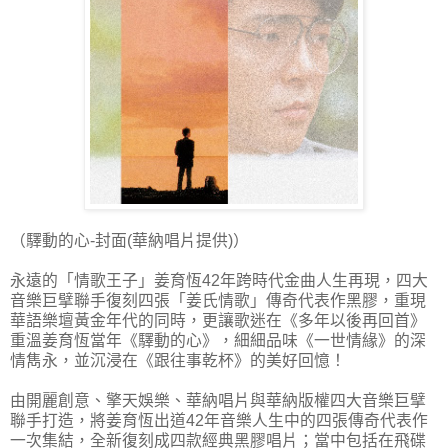
（驛動的心-封面(華納唱片提供)）
永遠的「情歌王子」姜育恆42年跨時代金曲人生再現，四大
音樂巨擘聯手復刻四張「姜氏情歌」傳奇代表作黑膠，重現
華語樂壇黃金年代的同時，更讓歌迷在《多年以後再回首》
重溫姜育恆當年《驛動的心》，細細品味《一世情緣》的深
情雋永，並沉浸在《跟往事乾杯》的美好回憶！
由開麗創意、擎天娛樂、華納唱片與華納版權四大音樂巨擘
聯手打造，將姜育恆出道42年音樂人生中的四張傳奇代表作
一次集結，全新復刻成四款經典黑膠唱片；當中包括在飛碟