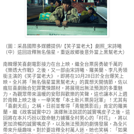
（圖：采昌國際多媒體提供/【笑子當老大】劇照_宋詩曦
（中）這回詮釋無名偕星，重返故鄉後意外當上黑幫老大）
南韓爆笑喜劇電影接力在台上映，繼全台票房勇破千萬的
《樂透大作戰》之後，又一部由宋詩曦、羅美蘭、李凡秀領
銜主演的《笑子當老大》，即將在10月28日於全台爆笑上
映。全片將「無名偕星當黑幫老大」的異想天開情節，佐以
瘋狂喜劇融合犯罪驚悚題材，將展現出無法預測的多重魅
力，為觀眾帶來溫暖的安慰與歡樂的笑聲，這也讓本片上週
於南韓上映之後，一舉笑奪「本土新片票房冠軍」！尤其有
「喜劇天后」之稱，日前並奪得「青龍獎影后」肯定的羅美
蘭，繼《政客誠實中2》演繹無法說謊的誠實嘴皮子之後，這
回將在本片巧扮以致命魅力擄獲全村男心的「村花」，將以
更加流暢的誠實嘴皮子，以及無法預測的劇情發展，為全片
帶來升級趣味。對於要詮釋全村萬人迷，她也笑稱：「如果