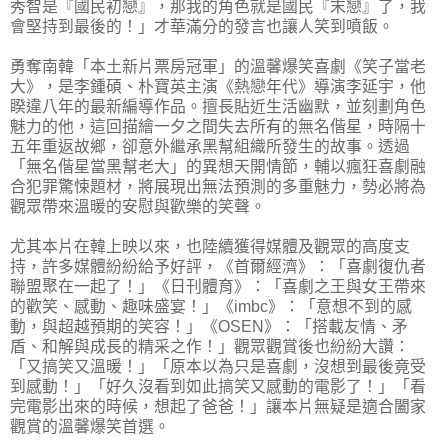
秀智是『國民初戀』，那我的角色就是國民『末戀』了，我
會堅持到最後的！」才華滿分的發言也讓人笑到噴飯。
勇奪南韓「本土新片票房冠軍」的溫馨爆笑喜劇《笑子當老
大》，是李鍾碩、朴寶英主演《熱戀年代》導演李延宇，他
睽違八年的最新編導作品。擅長貼近生活幽默，並刻劃角色
魅力的他，這回描繪一夕之間失去所有的無名偕星，時隔十
五年重返故鄉，卻意外繼承黑幫組織所發生的故事。透過
「無名偕星當黑幫老大」的異想天開情節，輔以瘋狂喜劇融
合犯罪驚悚題材，將展現出無法預測的多重魅力，勢必將為
觀眾帶來溫暖的安慰與歡樂的笑聲。
尤其本片在韓上映以來，也陸續獲得媒體及觀眾的高度支
持，許多媒體紛紛給予好評，《首爾經濟》：「喜劇復仇者
聯盟聚在一起了！」《日刊體育》：「喜劇之王與女王帶來
的歡笑、感動、趣味盛宴！」《imbc》：「意想不到的感
動，與超越預期的笑容！」《OSEN》：「搭載友情、矛
盾、和解與成長的精采之作！」觀眾觀賞後也紛紛大讚：
「又搞笑又溫暖！」「原本以為只是喜劇，沒想到最後竟受
到感動！」「好久沒看到如此搞笑又感動的電影了！」「看
完電影出來的時候，想起了爸爸！」讓本片無疑是適合闔家
觀賞的溫馨爆笑首選。