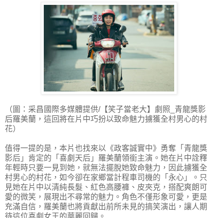
（圖：采昌國際多媒體提供/【笑子當老大】劇照_青龍獎影
后羅美蘭，這回將在片中巧扮以致命魅力擄獲全村男心的村
花）
值得一提的是，本片也找來以《政客誠實中》勇奪「青龍獎
影后」肯定的「喜劇天后」羅美蘭領銜主演。她在片中詮釋
年輕時只要一見到她，就無法擺脫她致命魅力，因此擄獲全
村男心的村花，如今卻在家鄉當計程車司機的「永心」。只
見她在片中以清純長髮、紅色高腰褲、皮夾克，搭配爽朗可
愛的微笑，展現出不尋常的魅力。角色不僅形象可愛，更是
充滿自信，羅美蘭也將貢獻出前所未見的搞笑演出，讓人期
待這位喜劇女王的華麗回歸。