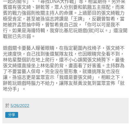
一起的關卡」、「尋找DNA大作戰」等，相當期待。另外來
賓還有張文綺、餅乾等，眾人分別要和飢餓五主搭配，而來
賓的戰力強弱則攸關主持人的命運。上過節目的張文綺戰力
極受肯定，甚至被孫協志誇讚是「王牌」，反觀曾智希，當
她被許孟哲抽中時，曾智希竟自己說，「你可以可是我不
行，如果是海邊特輯，我穿比基尼玩遊戲(就)可以。」還沒開
戰就已先示弱。
遊戲關卡要藝人矇著眼睛，在指定範圍內找椅子，張文綺不
光速度快，自己找到後還幫隊友找，也因眼睛完全看不到，
林佑星整個趴在地上爬行，還不小心誤闖張文綺胯下，最後
張文綺還直接坐上林佑星的背，畫面看了好害羞。主持群為
了不要當藝人保母，完全沒在管形象，就連挑隊友也沒在
讓，孫協志更是當眾宣示「我還是要張文綺」，相較之下，
餅乾玩遊戲時腦力不給力，讓隊友蔡黃汝氣到當眾宣佈「就
地分手」。
於
5/26/2022
分享