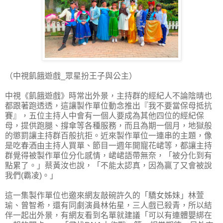
（中視飢餓遊戲_眾星扮王子與公主）
中視《飢餓遊戲》時常出外景，主持群的經紀人不論陰晴也
都跟著跑透透，這讓製作單位動念推出『我不要當保母抵抗
賽』，五位主持人中會有一個人要成為其他四位的經紀保
母，提供跑腿、撐傘等各種服務，而且為期一個月，地獄般
的懲罰讓主持群百般抗拒。近來製作單位一連串的主題，像
是吃春酒由主持人買單、節目一週年開寵花峮等，都讓主持
群覺得被製作單位分化感情，峮峮語帶無奈，「被分化到有
點累了。」蔡黃汝也說，「不能太認真，因為贏了又會被說
我們(霸凌)。」
這一集製作單位也邀來網友敲碗許久的「驕女姊妹」林萱
瑜、曾智希，還有同劇演員林佑星，三人戲已殺青，所以結
伴一起出外景，有網友看到名單就建議「可以有連體嬰綁在