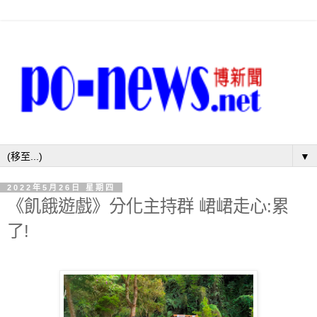
▼
2022年5月26日 星期四
《飢餓遊戲》分化主持群 峮峮走心:累
了!