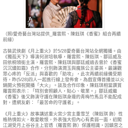
（照/愛奇藝台灣站提供_羅雲熙、陳鈺琪《香蜜》組合再續
前緣）
古裝武俠劇《月上重火》於5/28愛奇藝台灣站全網獨播。由
《獨孤天下》導演何澍培執導，羅雲熙、陳鈺琪、鄒廷威及
田依桐領銜主演，羅雲熙、陳鈺琪與鄒廷威過去曾於《香蜜
沉沉燼如霜》合作，分別飾演潤玉與魔族公主鎏英，最讓觀
眾心疼的「反派」與喜歡的「助攻」，此次再續前緣備受期
待，昨(5/28)四人一起進行線上發佈會，為戲宣傳首播並以火
鍋開火預祝開播「大火」。談及合作印象，陳鈺琪相當讚賞
羅雲熙表示：「特別會照顧人，貼心、敬業。」鄒廷威繼
《香蜜》後又飾演守護在陳鈺琪身邊的青梅竹馬且不能配成
對，遭網友虧：「最苦命的守護者」。
《月上重火》故事講述重火宮少宮主重雪芝（陳鈺琪 飾）性
格熱情如火，敢愛敢恨，外表強大但內心有柔弱一面，初闖
江湖受月上谷谷主上官透（羅雲熙 飾）保護相識，因鎮宮之