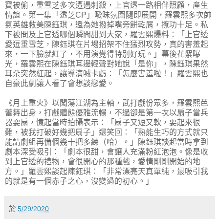
寶被偷，重雪芝多次遭遇刺殺，上官透一路相伴照顧，產生
情誼。第一集「透芝CP」曖昧氛圍隨即展開，羅雲熙多次帥
氣英雄救美陳鈺琪，還為她撥掉嘴旁餅乾屑，撩功十足。私
下被問及上官透哪個瞬間甜到大家，羅雲熙爆料：「上官透
愛逗重雪芝，陳鈺琪在片場招架不住猛烈攻勢，真的害羞起
來，一下臉就紅了，不用演覺得特別好玩。」幕後花絮曝
光，羅雲熙在陳鈺琪耳邊輕聲對她說「是你」，陳鈺琪果然
耳朵突然紅起，讓導演喊卡虧：「怎麼害羞啦！」羅雲熙也
自豪此劇讓人看了會想談戀愛。
《月上重火》以闖蕩江湖為主軸，武打戲份眾多，羅雲熙芭
蕾舞出身，打戲體態優雅流暢，不過卻是第一次以扇子當兵
器耍扇，憶起當時拍攝表示：「扇子又短又軟，耍起來很
難，被我打破好幾把扇子」還笑回：「熟能生巧的方式就只
能請劇組再備個幾十把多練（哈）。」陳鈺琪談起當時拿到
劇本深受吸引：「劇本很甜，會讓人充滿粉紅泡泡。像是收
到上官透的禮物，會很開心的那種戲，愛情剛剛開始的地
方。」羅雲熙談起陳鈺琪：「非常漂亮天真單純，最吸引我
的就是有一個赤子之心，沒變過的初心。」
於
5/29/2020