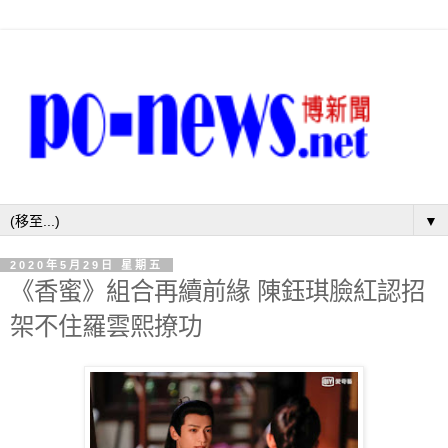
▼
2020年5月29日 星期五
《香蜜》組合再續前緣 陳鈺琪臉紅認招
架不住羅雲熙撩功