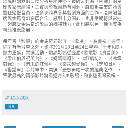
以風趣幽默的口吻分析星座運勢、被網友封為「國師」的星
座專家唐綺陽，其實與影視圈頗有淵源，戲劇系畢業的她曾
擔任過配音員，也多次跨界參與戲劇方面的合作。唐綺陽首
度與金馬奇幻影展合作，感到十分開心，也非常期待與影迷
一起感受金馬奇幻影展的獨特魅力，她也將以另一種角度為
粉絲推薦影展。
每年皆「秒殺」的金馬奇幻影展「K歌場」，為慶祝十週年，
除了有新片單之外，也將於1月18日至24日舉辦「十年K歌，
熱力重返」票選活動，邀請影迷從歷屆K歌電影《真善美》、
《梁山伯與祝英台》、《媽媽咪呀》、《紅磨坊》、《冰雪
奇緣》、《週末的狂熱》、《樂來越愛你》、《芝加哥》、
《搭錯車》等片單中，票選「最想再唱一次的經典之作」，
票數最高的兩部影片將重返奇幻K歌場，和影迷重聚歡唱。
於
1/17/2019
分享