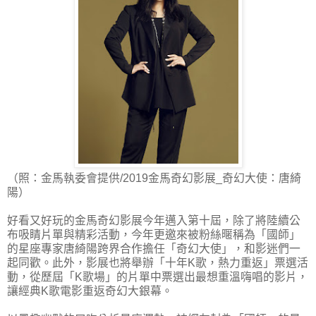
（照：金馬執委會提供/2019金馬奇幻影展_奇幻大使：唐綺
陽）
好看又好玩的金馬奇幻影展今年邁入第十屆，除了將陸續公
布吸睛片單與精彩活動，今年更邀來被粉絲暱稱為「國師」
的星座專家唐綺陽跨界合作擔任「奇幻大使」，和影迷們一
起同歡。此外，影展也將舉辦「十年K歌，熱力重返」票選活
動，從歷屆「K歌場」的片單中票選出最想重溫嗨唱的影片，
讓經典K歌電影重返奇幻大銀幕。