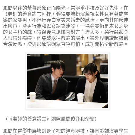
風間以往的螢幕形象正面陽光，常演乖小孩及好好先生，在
《老師的善意謊言》裡，難得耍壞扮演藐視女性且有著施虐
癖的家暴男，不但玩弄白富美未婚妻的感情，更向其閨密伸
出魔爪，渣男行為和厭女語錄連發，一場強暴仍是處女之身
的女主角的戲，得逞後竟還嫌棄對方血流太多，惡行惡狀令
人恨得牙癢癢。他突破以往戲路的演出，被外界稱讚超級適
合演反派，渣男形象讓觀眾直呼可怕，成功開拓全新戲路。
（《老師的善意謊言》劇照風間俊介和奈緒）
風間在電影中展壞到骨子裡的逼真演技，讓同戲飾演男學生