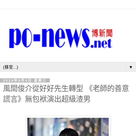
▼
2024年9月4日 星期三
風間俊介從好好先生轉型 《老師的善意
謊言》無包袱演出超級渣男