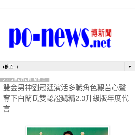
▼
2023年6月6日 星期二
雙金男神劉冠廷演活多職角色艱苦心聲
奪下白蘭氏雙認證鷄精2.0升級版年度代
言