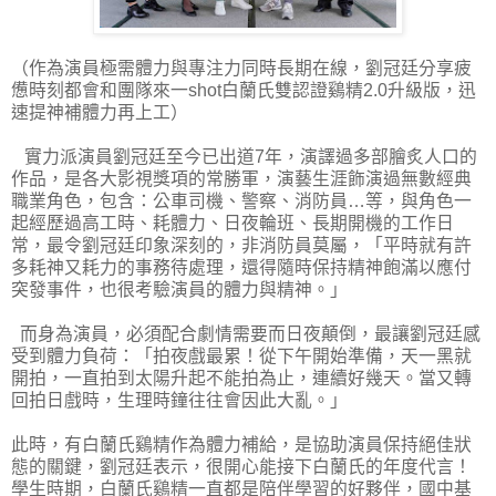
（作為演員極需體力與專注力同時長期在線，劉冠廷分享疲
憊時刻都會和團隊來一shot白蘭氏雙認證鷄精2.0升級版，迅
速提神補體力再上工）
實力派演員劉冠廷至今已出道7年，演譯過多部膾炙人口的
作品，是各大影視獎項的常勝軍，演藝生涯飾演過無數經典
職業角色，包含：公車司機、警察、消防員…等，與角色一
起經歷過高工時、耗體力、日夜輪班、長期開機的工作日
常，最令劉冠廷印象深刻的，非消防員莫屬，「平時就有許
多耗神又耗力的事務待處理，還得隨時保持精神飽滿以應付
突發事件，也很考驗演員的體力與精神。」
而身為演員，必須配合劇情需要而日夜顛倒，最讓劉冠廷感
受到體力負荷：「拍夜戲最累！從下午開始準備，天一黑就
開拍，一直拍到太陽升起不能拍為止，連續好幾天。當又轉
回拍日戲時，生理時鐘往往會因此大亂。」
此時，有白蘭氏鷄精作為體力補給，是協助演員保持絕佳狀
態的關鍵，劉冠廷表示，很開心能接下白蘭氏的年度代言！
學生時期，白蘭氏鷄精一直都是陪伴學習的好夥伴，國中基