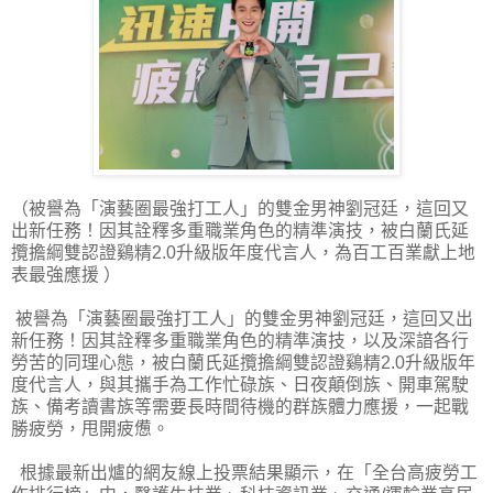
（被譽為「演藝圈最強打工人」的雙金男神劉冠廷，這回又
出新任務！因其詮釋多重職業角色的精準演技，被白蘭氏延
攬擔綱雙認證鷄精2.0升級版年度代言人，為百工百業獻上地
表最強應援 ）
被譽為「演藝圈最強打工人」的雙金男神劉冠廷，這回又出
新任務！因其詮釋多重職業角色的精準演技，以及深諳各行
勞苦的同理心態，被白蘭氏延攬擔綱雙認證鷄精2.0升級版年
度代言人，與其攜手為工作忙碌族、日夜顛倒族、開車駕駛
族、備考讀書族等需要長時間待機的群族體力應援，一起戰
勝疲勞，甩開疲憊。
根據最新出爐的網友線上投票結果顯示，在「全台高疲勞工