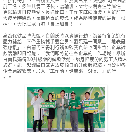
作排行榜」中，醫護生技業、科技資訊業、交通/運輸業高居
前三名，多半具備工時長、需輪班、亟需長期專注等屬性，
更以輪班日夜顛倒、長途開車、工作家庭兩頭燒，入選前三
大疲勞時機點，長期積累的疲憊，成為壓垮健康的最後一根
稻草，大批民眾直喊「累上加累！」。
身為保健品牌先驅，白蘭氏將以實際行動，為各行各業進行
體力補給！不僅重磅攜手雙金男神劉冠廷一同獻上「地表最
強應援」，白蘭氏三得利行銷總監龔真慈也同步宣告企業試
飲活動即日起跑：「我們即將前往各企業的工作場域，舉辦
白蘭氏鷄精2.0升級版的試飲活動，讓身陷疲勞的勞工與職人
族群，能一起體驗口感更清爽順口的升級版鷄精，也歡迎各
企業踴躍響應，加入『工作前，健康來一Shot！』的行
列。」