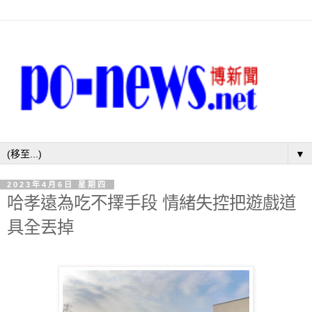
▼
2023年4月6日 星期四
哈孝遠為吃不擇手段 情緒失控把遊戲道
具全丟掉