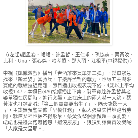
（(左起)趙孟姿、峮峮、許孟哲、王仁甫、孫協志、蔡黃汝、
比利、Una、張心傑、哈孝遠、鄭人碩、江祖平(中視提供) ）
中視《飢餓遊戲》播出「春酒誰來買單第二彈」，製單緊急
找來「趙孟姿」當救兵，干擾許孟哲的戰力，也讓五主與來
賓組的戰績拉近距離，節目播出收視表現不俗，4歲以上平均
收視1.47，本週日(4/9)接續播出下集，製單竟趁許孟哲與老
婆單獨在房間時，進行突襲，正在床上的兩人嚇一大跳，蔡
黃汝也打趣高喊:「第三個寶寶要出生了」。隔天錄影一大
早，主謀無預警宣佈「早餐任務」，藝人張皇失措地跑出房
間，就連女神也顧不得形象，蔡黃汝整個素顏還一頭亂髮，
峮峮也是邊奔跑邊抱怨「還沒尿尿」，狼狽到讓蔡黃汝哭喊:
「人家是女星耶。」