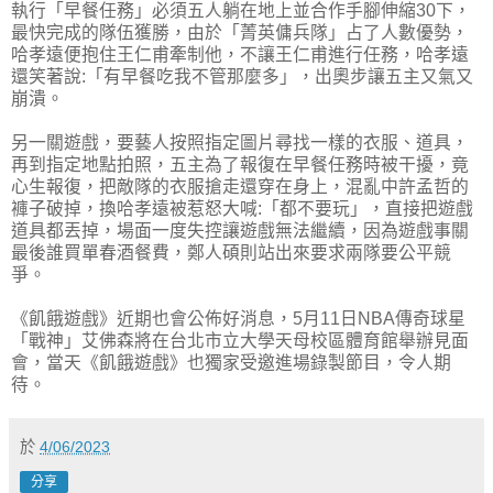
執行「早餐任務」必須五人躺在地上並合作手腳伸縮30下，
最快完成的隊伍獲勝，由於「菁英傭兵隊」占了人數優勢，
哈孝遠便抱住王仁甫牽制他，不讓王仁甫進行任務，哈孝遠
還笑著說:「有早餐吃我不管那麼多」，出奧步讓五主又氣又
崩潰。
另一關遊戲，要藝人按照指定圖片尋找一樣的衣服、道具，
再到指定地點拍照，五主為了報復在早餐任務時被干擾，竟
心生報復，把敵隊的衣服搶走還穿在身上，混亂中許孟哲的
褲子破掉，換哈孝遠被惹怒大喊:「都不要玩」，直接把遊戲
道具都丟掉，場面一度失控讓遊戲無法繼續，因為遊戲事關
最後誰買單春酒餐費，鄭人碩則站出來要求兩隊要公平競
爭。
《飢餓遊戲》近期也會公佈好消息，5月11日NBA傳奇球星
「戰神」艾佛森將在台北市立大學天母校區體育館舉辦見面
會，當天《飢餓遊戲》也獨家受邀進場錄製節目，令人期
待。
於
4/06/2023
分享