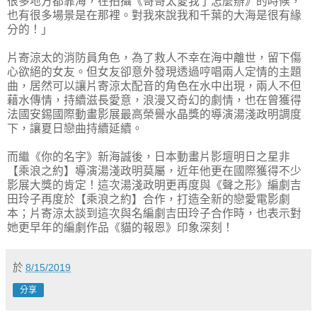
很多地方都靠海，在拍攝《哥哥太愛我了怎麼辦》的時候，
也有很多場景是在那裡。對我來說我和千葉的大海是很有緣
分的！」
片寄涼太的消防員角色，為了救人不幸在海中離世，留下傷
心欲絕的女友。但女友卻意外發現透過哼唱兩人定情的主題
曲，居然可以讓片寄涼太配音的角色在水中出現，兩人不但
藉水傳情，持續滋長愛意，浪漫又奇幻的劇情，也在曾獲得
法國安錫國際動畫影展最高榮譽水晶獎的導演湯淺政明調度
下，讓夏日戀曲持續延續。
而繼《你的名字》新海誠後，日本動畫片影壇明日之星非
【乘浪之約】導演湯淺政明莫屬，近年他更在國際獲得不少
影展大獎的肯定！這次湯淺政明更再度與《聲之形》編劇吉
田玲子再度於【乘浪之約】合作，打造全新的戀愛電影劇
本；片寄涼太談到這次與名編劇吉田玲子合作時，也表示對
她更早年的編劇作品《貓的報恩》印象深刻！
於
8/15/2019
分享