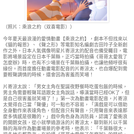
（照片：乘浪之約（双喜電影））
今年夏天最浪漫的愛情動畫【乘浪之約】，劇本不但找來以
《貓的報恩》、《聲之形》等電影知名編劇吉田玲子全新創
作之外，日本人氣偶像明星片寄涼太的配音也備受矚目，電
影將場景設定在日本千葉縣，正巧當時拍攝《哥哥太愛我了
怎麼辦》時，也有不少場景在千葉縣拍攝，也讓他頻呼很有
緣份。而首度擔任動畫電影配音的片寄涼太，也自爆配到需
要輕聲調情的時候，還會因為害羞而笑場！
片寄涼太說：「男女主角在聖誕夜野餐時吃蛋包飯的時候，
男主角需要輕聲耳語跟女主角說話，導演當時已經OK了，但
是自己很害羞就笑場了！」第一次為動畫電影配音，片寄涼
太覺得自己當「聲優」可一點也不容易，「演戲是可以借助
全身動作來表達角色，但配音只有聲音，只用聲音來表達那
麼多情感是很難的，」戲中角色身為消防員，認識了愛衝浪
的開朗女孩，從小就學過游泳的片寄涼太，聊到新片以千葉
縣的海岸作為動畫場景的參考時，他表示：「千葉縣很大，