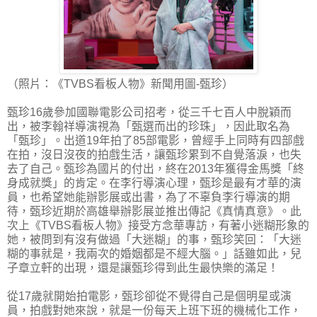
（照片：《TVBS看板人物》新聞用圖-甄珍）
甄珍16歲參加國聯電影公司招考，從三千七百人中脫穎而
出，被李翰祥導演視為「甄選而出的珍珠」，因此取名為
「甄珍」。出道19年拍了85部電影，曾經手上同時有四部戲
在拍，沒日沒夜的拍戲生活，讓甄珍累到不自覺落淚，也失
去了自己。甄珍為國片的付出，終在2013年獲得金馬獎「終
身成就獎」的肯定。在李行導演心理，甄珍是最有才華的演
員，也希望她能辦影展或出書，為了不辜負李行導演的期
待，甄珍近期於高雄舉辦影展並推出傳記《真情真意》。此
次上《TVBS看板人物》接受方念華專訪，有著小迷糊形象的
她，被問到有沒有做過「大迷糊」的事，甄珍笑回：「大迷
糊的事就是，我兩次的婚姻都是不經大腦。」話雖如此，兒
子章立軒的出現，還是讓甄珍得到此生最快樂的滿足！
從17歲就開始拍電影，甄珍卻從不覺得自己是個明星或演
員，拍戲對她來說，就是一份每天上班下班的機械化工作，