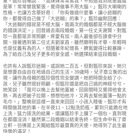
象。甄珍自嘲說：「我妹妹常常罵我，不知道我到底是蠢還
是笨！常常替我緊張，覺得做事不用大腦。」甄珍大喇喇的
性格，也讓方念華好奇：「你有做過什麼事，讓小迷糊的
你，都覺得自己做了『大迷糊』的事？」甄珍幽默回應：
「大迷糊的錯就是不經大腦，我兩次的婚姻都是不經大腦做
的錯誤決定。」回首過去兩段婚姻，第一任丈夫謝賢，對甄
珍一直都是非常照顧，疼愛有加，兩人最後卻在誤會中分
開，接著遇到第二任丈夫劉家昌，雖然聰明有才華，年輕時
也是仗義有為的人，但隨著年紀增長，脾氣變得比較暴躁，
為了給自己及兒子更多的安全感，她選擇結束這段婚姻。
也許有人說甄珍迷糊，或說她二百五，但對甄珍來說，她只
是想要自由自在地過自己的生活。39歲時，兒子章立衡的出
現，讓作為母親的甄珍個性完全變調。她把時間全給了小
孩，兒子雖然很好照顧，但甄珍還是把自己搞的神經兮兮，
她笑說：「我可以晚上去幫他蓋被，回房間時又覺得他會太
熱，再去把被子拉開，想想怕他冷，又再去幫他蓋薄一點的
毛巾。」整晚就這樣一直來來回回。小孩入睡後，甄珍才有
時間做其他的事，在半夜11、12點洗奶瓶，累到只能跪在地
上洗，猛力搓洗的結果，還讓甄珍手上腫了一個包，直到現
在都還沒消！雖然第二段婚姻以結束告終，但生命中有了章
立軒，彷彿是上天賜給甄珍最寶貴的天使，她得到了此生最
快樂的滿足！