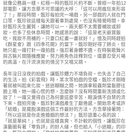
就像公務員一樣。紅極一時的甄珍片約不斷，曾經一年拍12
部電影，讓方念華不可思議的大呼：「這可以用瘋狂來形容
了！」那段時間，甄珍每拍完一場戲，另一部戲的人就在門
口等，甄珍就這樣每天跟著車到處晃，也沒有睡覺時間。幸
好甄珍天生麗質，讓她可以一、兩天都不太需要補妝或卸
妝，也多了些休息時間，她感恩的說：「這是老天爺賞飯
吃，我妝不用補的，只要口紅畫一畫就好！」憶及同時趕拍
《群星會》跟《四季花開》的當下，甄珍剛好得了肺炎，但
她只能一邊打針一邊拍戲，強忍著身體不適，在時裝歌舞片
與古裝片間隨機應變，努力將角色詮釋到位，還要忍受片場
的高溫，在汗流浹背的情況下又唱又跳。
長年沒日沒夜的拍戲，讓甄珍體力不堪負荷，也失去了自己
的生活。拍《彩雲飛》時，某次等拍戲的空檔，甄珍才剛睡
著就被叫起來化妝，迷迷糊糊之間，她誤拿殺蟲劑當髮膠往
臉上噴，她一邊心慌的想，怎麼辦？沒有時間重新洗頭或化
妝了！一邊又覺得自己為何要這麼辛苦，眼淚情不自禁的流
下來。戲拍完後，甄珍對演戲產生了厭倦感，開始思考或許
「結婚」是擺脫演戲這個工作最好的方法。方念華接著問：
「所以這就是你走進婚姻的想法？」甄珍語重心長的說：
「就是單純！」也就是這樣直爽、不計較的個性，讓甄珍在
演藝圈有著「零負評」的好人緣，但也給人「小迷糊」的印