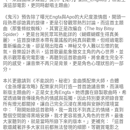
演這部電影，更同時獻唱主題曲）
《鬼污》預告除了曝光Engfa與Apo的大尺度激情戲，開頭一
段熟悉卻詭異的旋律，更是引發觀眾熱烈討論，而這首主題
曲〈那隻條紋蜘蛛〉，其實正是改編自〈The Itsy Bitsy
Spider〉，更是台灣民眾耳熟能詳的〈蝴蝶蝴蝶生得真美
麗〉。這首旋律原本帶有童謠般的純真與歡樂，但經過電影
重新編曲之後，卻呈現出陰森、神秘又令人難以忘懷的氣
氛。音樂設計表示，這首歌最能象徵女主角的內心世界，並
表示觀眾看完電影後，再聽到這首歌曲時，將會產生完全不
同的感受，讓音樂不再只是背景，更是角色心理狀態的一部
分。
本片更邀請到《不能說的‧秘密》金曲獎配樂大師，合體
《金孫爆富攻略》配樂家共同打造一首首詭譎音樂，而演唱
新版主題曲的，正是女主角Engfa。她透露在錄製歌曲時，希
望透過聲音傳達角色的情感與孤獨，因此特別要求把錄音室
所有燈光都關掉，讓自己完全沉浸在黑暗與安靜的環境當
中：「剛開始錄這首歌時，我一直找不到真正的情緒，直到
整個空間變得黑暗安靜，我才更容易進入角色的世界。最後
大家聽到的，就是當時所錄下來的版本。」更補充：「這首
歌還藏著許多大家目前都無法發現的細節，等觀賞電影之