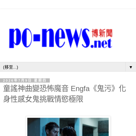
▼
2026年7月9日 星期四
童謠神曲變恐怖魔音 Engfa《鬼污》化
身性感女鬼挑戰情慾極限