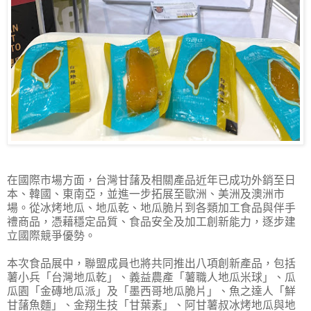
在國際市場方面，台灣甘藷及相關產品近年已成功外銷至日
本、韓國、東南亞，並進一步拓展至歐洲、美洲及澳洲市
場。從冰烤地瓜、地瓜乾、地瓜脆片到各類加工食品與伴手
禮商品，憑藉穩定品質、食品安全及加工創新能力，逐步建
立國際競爭優勢。
本次食品展中，聯盟成員也將共同推出八項創新產品，包括
薯小兵「台灣地瓜乾」、義益農產「薯職人地瓜米球」、瓜
瓜園「金磚地瓜派」及「墨西哥地瓜脆片」、魚之達人「鮮
甘藷魚麵」、金翔生技「甘葉素」、阿甘薯叔冰烤地瓜與地