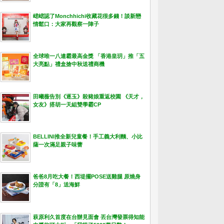
峮峮認了Monchhichi收藏花很多錢！談新戀
情鬆口：大家再觀察一陣子
全球唯一八連霸最高金獎 「香港皇玥」推「五
大亮點」禮盒搶中秋送禮商機
田曦薇告別《逐玉》殺豬娘重返校園 《天才，
女友》搭胡一天組雙學霸CP
BELLINI推全新兒童餐！手工義大利麵、小比
薩一次滿足親子味蕾
爸爸8月吃大餐！西堤擺POSE送雞腿 原燒身
分證有「8」送海鮮
萩原利久首度在台辦見面會 丟台灣發票得知能