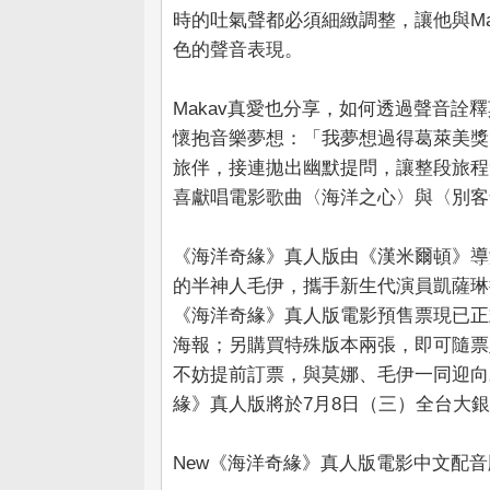
時的吐氣聲都必須細緻調整，讓他與M
色的聲音表現。
Makav真愛也分享，如何透過聲音
懷抱音樂夢想：「我夢想過得葛萊美獎
旅伴，接連拋出幽默提問，讓整段旅程笑聲
喜獻唱電影歌曲〈海洋之心〉與〈別客
《海洋奇緣》真人版由《漢米爾頓》導
的半神人毛伊，攜手新生代演員凱薩琳
《海洋奇緣》真人版電影預售票現已正
海報；另購買特殊版本兩張，即可隨票
不妨提前訂票，與莫娜、毛伊一同迎向
緣》真人版將於7月8日（三）全台大
New《海洋奇緣》真人版電影中文配