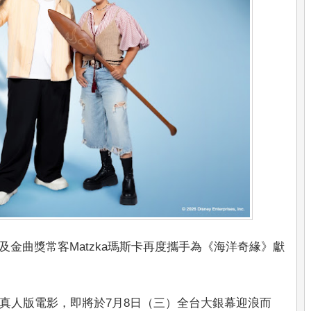
及金曲獎常客Matzka瑪斯卡再度攜手為《海洋奇緣》獻
真人版電影，即將於7月8日（三）全台大銀幕迎浪而