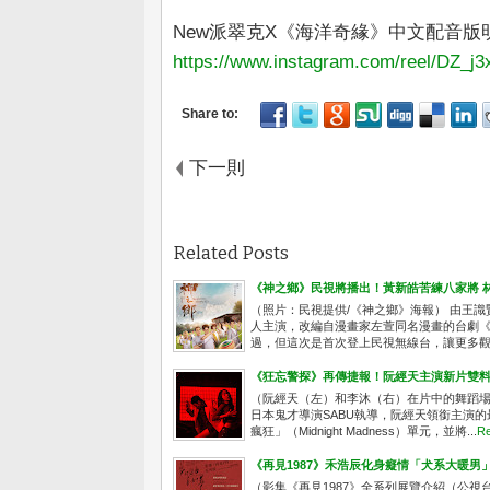
New派翠克X《海洋奇緣》中文配音版明
https://www.instagram.com/reel/DZ_j
下一則
Related Posts
《神之鄉》民視將播出！黃新皓苦練八家將 
（照片：民視提供/《神之鄉》海報） 由王
人主演，改編自漫畫家左萱同名漫畫的台劇《
過，但這次是首次登上民視無線台，讓更多觀眾
《狂忘警探》再傳捷報！阮經天主演新片雙
（阮經天（左）和李沐（右）在片中的舞蹈場
日本鬼才導演SABU執導，阮經天領銜主演的
瘋狂」（Midnight Madness）單元，並將...
Re
《再見1987》禾浩辰化身癡情「犬系大暖男
（影集《再見1987》全系列展覽介紹（公視台語