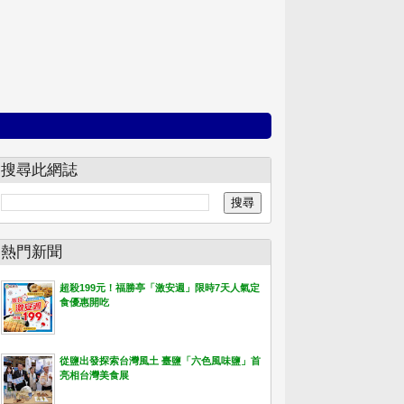
搜尋此網誌
熱門新聞
超殺199元！福勝亭「激安週」限時7天人氣定
食優惠開吃
從鹽出發探索台灣風土 臺鹽「六色風味鹽」首
亮相台灣美食展