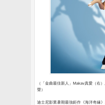
（「金曲最佳新人」Makav真愛（右）
聲）
迪士尼影業暑期最強鉅作《海洋奇緣》