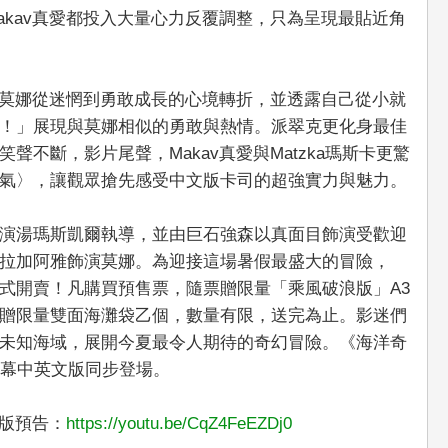
akav真愛都投入大量心力反覆調整，只為呈現最貼近角
詮釋莫娜從迷惘到勇敢成長的心境轉折，並透露自己從小就
！」展現與莫娜相似的勇敢與熱情。派翠克更化身最佳
不斷，影片尾聲，Makav真愛與Matzka瑪斯卡更驚
氣〉，讓觀眾搶先感受中文版卡司的超強實力與魅力。
演湯瑪斯凱爾執導，並由巨石強森以真面目飾演受歡迎
拉加阿雅飾演莫娜。為迎接這場暑假最盛大的冒險，
式開賣！凡購買預售票，隨票贈限量「乘風破浪版」A3
贈限量雙面海灘袋乙個，數量有限，送完為止。影迷們
未知海域，展開今夏最令人期待的奇幻冒險。《海洋奇
銀幕中英文版同步登場。
音版預告：
https://youtu.be/CqZ4FeEZDj0