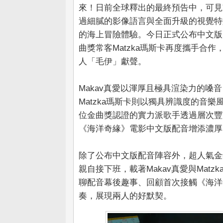
來！日前全球釋出的最終預告中，可見
過細膩的影像語言與全面升級的視覺特
的海上冒險體驗。今日正式公布中文版
曲獎常客Matzka瑪斯卡再度攜手合
人「毛伊」獻聲。
Makav真愛以渾厚且極具渲染力的
Matzka瑪斯卡則以獨具辨識度的音
位金曲獎認證的實力派歌手透過層次豐
《海洋奇緣》電影中文版配音增添濃厚
除了公布中文版配音陣容外，超人氣金
親自接下班，載著Makav真愛與Mat
聊配音幕後趣事、回顧首次接觸《海洋
奏，展現兩人的好默契。