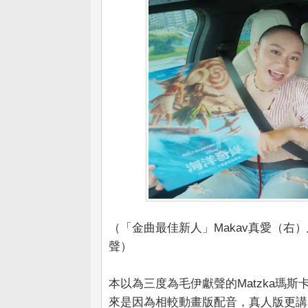
（「金曲最佳新人」Makav真愛（右）
聲）
本以為三度為毛伊獻聲的Matzka瑪
來是因為相較動畫版配音，真人版更講