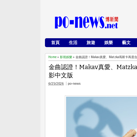
首頁
生活
旅遊
娛樂
藝文
Home
»
影視娛樂
»
金曲認證！Makav真愛、Matzka瑪斯卡
金曲認證！Makav真愛、Mat
影中文版
6/25/2026
po-news