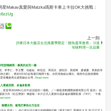
星Makav真愛與Matzka瑪斯卡車上卡拉OK大挑戰：
3x6zzUg
上一則
JR東日本大飯店台北推夏季限定「鰻魚盡享會席」 11道
旬味料理一次品嘗
林玟誼憶繞境：像真的走完一趟
識賢、李李仁、李玉璽、項婕如、林玟誼、周采詩、謝怡芬、黃鐙輝、廖威廉、黃新皓等
神之鄉》，將於8月9日起每週日晚間十點，在民視無線台播出。雖然作品曾經播映
有機會再次感受融合台灣...
Read more
料入選威尼斯、多倫多影展
，更是導演SABU心目中必須提的一場戲。／一條龍虎豹國際娛樂有限公司 提供） 由
最新力作《狂忘警探》傳捷報！本片正式入選第51屆多倫多國際影展（TIFF）「午夜
ad more
」 無懼水刑、被甩巴掌告白方志友
台 提供）） 由公視台語台推出的磅礡時代劇《再見1987》即將於 8 月 30 日正式上