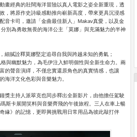
動畫經典的壯闊海洋冒險以真人電影之姿全新重現，透
效，將原作史詩級感動推向嶄新高度，帶來更具沉浸感
配音卡司，邀請「金曲最佳新人」Makav真愛，以及金
作，分別為勇敢無畏的海洋公主「莫娜」與充滿魅力的半神
嗓音，細膩詮釋莫娜堅定追尋自我與跨越未知的勇氣；
樂風格與幽默魅力，為毛伊注入鮮明個性與全新生命力。兩
富的聲音演繹，不僅忠實還原角色的真實情感，也讓
的海洋文化色彩與音樂魅力。
鐘獎主持人派翠克也同步釋出全新影片，由他擔任駕駛
zka瑪斯卡展開笑料與音樂齊飛的午後旅程。三人在車上暢
奇緣》的記憶，更即興挑戰用日常用品為彼此敲打伴