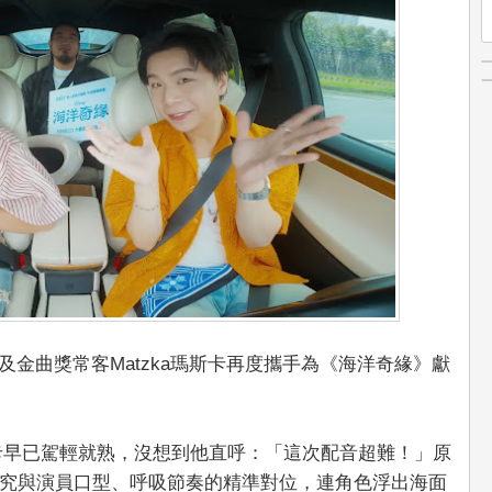
及金曲獎常客Matzka瑪斯卡再度攜手為《海洋奇緣》獻
斯卡早已駕輕就熟，沒想到他直呼：「這次配音超難！」原
究與演員口型、呼吸節奏的精準對位，連角色浮出海面