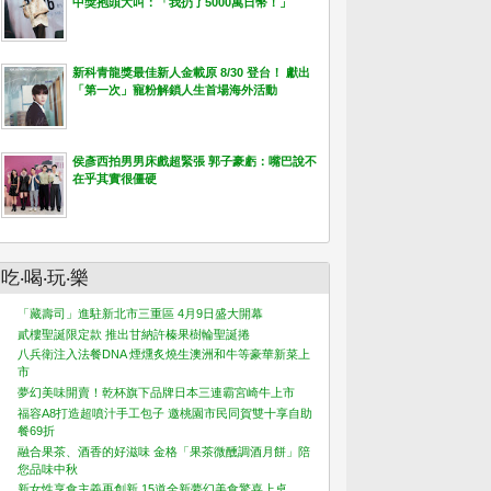
中獎抱頭大叫：「我扔了5000萬日幣！」
新科青龍獎最佳新人金載原 8/30 登台！ 獻出
「第一次」寵粉解鎖人生首場海外活動
侯彥西拍男男床戲超緊張 郭子豪虧：嘴巴說不
在乎其實很僵硬
吃‧喝‧玩‧樂
「藏壽司」進駐新北市三重區 4月9日盛大開幕
貳樓聖誕限定款 推出甘納許榛果樹輪聖誕捲
八兵衛注入法餐DNA 煙燻炙燒生澳洲和牛等豪華新菜上
市
夢幻美味開賣！乾杯旗下品牌日本三連霸宮崎牛上市
福容A8打造超噴汁手工包子 邀桃園市民同賀雙十享自助
餐69折
融合果茶、酒香的好滋味 金格「果茶微醺調酒月餅」陪
您品味中秋
新女性享食主義再創新 15道全新夢幻美食驚喜上桌