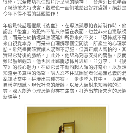
很棒，完全成功抓住短片所呈現的精神！」台灣近日也舉辦
了粉絲搶先特映會，觀眾也一面倒地給出好評盛讚，絕對是
今年不得不看的話題懼作！
年度驚悚話題懼獻《後室》，在導演凱恩帕森斯製作時，他
認為「後室」的恐怖不能只停留在表面，也並非來自驚駭視
覺，而是在於情境與無限延伸所帶來的不安：「恐怖感不是
來自視覺本身，而是來自理解那個空間後，所產生的心理狀
態。雖然畫面確實讓人感到不舒服，但真正讓人害怕的，其
實是它背後的脈絡。」此外，他認為刻意安排的驚嚇，反而
難以嚇到觀眾，他也因此跳脫恐怖片思維，並分享：「《後
室》的核心魅力，在於它會不斷勾起人類的好奇心，以及想
知道更多真相的渴望，讓人忍不住試圖從看似毫無意義的混
亂訊號當中，拼湊出某種答案，一步步墜入其中。」以結合
異樣空間感、現代社會的疏離，以及人類對未知事物的追
尋，深入創造心理恐懼與存在焦慮，打造出前所未有的恐懼
新標竿！