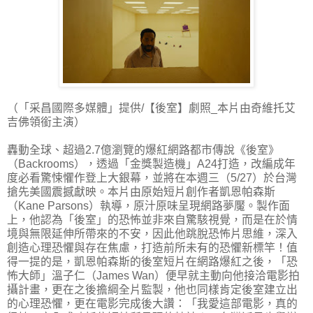
（「采昌國際多媒體」提供/【後室】劇照_本片由奇維托艾
吉佛領銜主演）
轟動全球、超過2.7億瀏覽的爆紅網路都市傳說《後室》
（Backrooms），透過「金獎製造機」A24打造，改編成年
度必看驚悚懼作登上大銀幕，並將在本週三（5/27）於台灣
搶先美國震撼獻映。本片由原始短片創作者凱恩帕森斯
（Kane Parsons）執導，原汁原味呈現網路夢魘。製作面
上，他認為「後室」的恐怖並非來自驚駭視覺，而是在於情
境與無限延伸所帶來的不安，因此他跳脫恐怖片思維，深入
創造心理恐懼與存在焦慮，打造前所未有的恐懼新標竿！值
得一提的是，凱恩帕森斯的後室短片在網路爆紅之後，「恐
怖大師」溫子仁（James Wan）便早就主動向他接洽電影拍
攝計畫，更在之後擔綱全片監製，他也同樣肯定後室建立出
的心理恐懼，更在電影完成後大讚：「我愛這部電影，真的