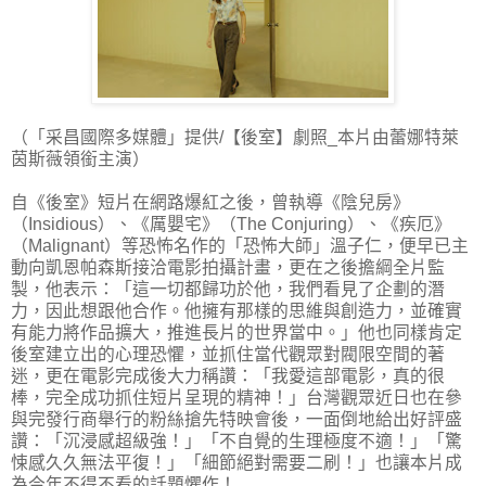
（「采昌國際多媒體」提供/【後室】劇照_本片由蕾娜特萊
茵斯薇領銜主演）
自《後室》短片在網路爆紅之後，曾執導《陰兒房》
（Insidious）、《厲嬰宅》（The Conjuring）、《疾厄》
（Malignant）等恐怖名作的「恐怖大師」溫子仁，便早已主
動向凱恩帕森斯接洽電影拍攝計畫，更在之後擔綱全片監
製，他表示：「這一切都歸功於他，我們看見了企劃的潛
力，因此想跟他合作。他擁有那樣的思維與創造力，並確實
有能力將作品擴大，推進長片的世界當中。」他也同樣肯定
後室建立出的心理恐懼，並抓住當代觀眾對閥限空間的著
迷，更在電影完成後大力稱讚：「我愛這部電影，真的很
棒，完全成功抓住短片呈現的精神！」台灣觀眾近日也在參
與完發行商舉行的粉絲搶先特映會後，一面倒地給出好評盛
讚：「沉浸感超級強！」「不自覺的生理極度不適！」「驚
悚感久久無法平復！」「細節絕對需要二刷！」也讓本片成
為今年不得不看的話題懼作！