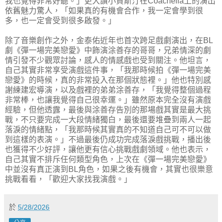
我也覺得非常好聽。」更大讚小賈斯汀在Coachella上的演出
依舊魅力驚人，「如果真的有機會合作，我一定會學到很
多，也一定會受到很多啟發。」
除了音樂創作之外，金泰佑近年也首次跨足戲劇演出，在BL
劇《彈一場完美戀愛》中飾演涂善存的哥哥，兄弟情深的劇
情引發不少觀眾討論，感人的情感戲也受到關注。他坦言，
自己其實非常享受演戲這件事，「我那時候拍《彈一場完美
戀愛》的時候，真的非常投入在那個狀態裡。」他也特別感
謝練建宏導演，以及戲裡的弟弟涂善存，「我覺得整個過程
非常棒，也讓我覺得自己很幸運。」雖然原本完全沒有演戲
經驗，但他透露，最後與涂善存告別的那場戲其實是最大挑
戰，不只要完成一大段情緒獨白，最後還要堆疊到兩人一起
落淚的情緒點，「我那時候其實真的不知道自己可不可以做
到這樣的表演。」不過最後仍成功完成落淚戲挑戰，播出後
也獲得不少好評，讓他更有信心挑戰戲劇領域。他也表示，
自己其實不排斥任何類型角色，上次在《彈一場完美戀愛》
中並沒有真正演到BL角色，如果之後有機會，其實也很樂意
挑戰看看，「歡迎大家找我演戲。」
於
5/28/2026