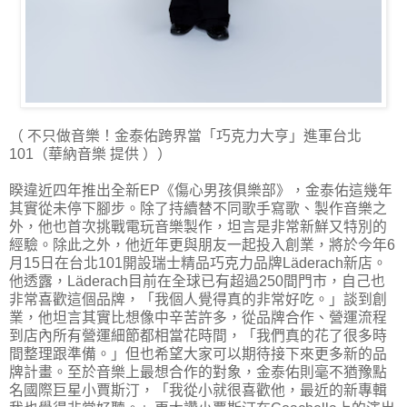
（ 不只做音樂！金泰佑跨界當「巧克力大亨」進軍台北
101（華納音樂 提供 ））
睽違近四年推出全新EP《傷心男孩俱樂部》，金泰佑這幾年
其實從未停下腳步。除了持續替不同歌手寫歌、製作音樂之
外，他也首次挑戰電玩音樂製作，坦言是非常新鮮又特別的
經驗。除此之外，他近年更與朋友一起投入創業，將於今年6
月15日在台北101開設瑞士精品巧克力品牌Läderach新店。
他透露，Läderach目前在全球已有超過250間門市，自己也
非常喜歡這個品牌，「我個人覺得真的非常好吃。」談到創
業，他坦言其實比想像中辛苦許多，從品牌合作、營運流程
到店內所有營運細節都相當花時間，「我們真的花了很多時
間整理跟準備。」但也希望大家可以期待接下來更多新的品
牌計畫。至於音樂上最想合作的對象，金泰佑則毫不猶豫點
名國際巨星小賈斯汀，「我從小就很喜歡他，最近的新專輯