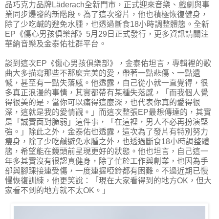
品巧克力品牌Läderach全新門市，正式迎來音樂、戲劇與事
業同步爆發的新階段。為了這次發片，他也積極恢復健身，
除了少吃鹹的避免水腫，也透過斷食18小時調整體態。全新
EP《傷心男孩俱樂部》5月29日正式發行，更多資訊請關注
華納音樂及金泰佑社群平台。
談到這次EP《傷心男孩俱樂部》，金泰佑坦言，專輯裡的歌
曲大多描寫那些不那麼完美的愛，帶著一點悲傷、一點遺
憾，甚至有一點失落感。他透露，自己從小就一直覺得，很
多真正浪漫的事情，其實都帶有某種失落感，「而我個人覺
得很美的是，當你可以痛得這麼深，也代表你真的愛得很
深，這就是我的愛情觀。」而這次整張EP最想傳達的，其實
是「誠實面對脆弱」這件事，「在這裡，男人不必再扮演堅
強。」除此之外，金泰佑也透露，這次為了發片有特別努力
瘦身，除了少吃鹹避免水腫之外，也透過斷食18小時調整體
態，希望能在鏡頭前呈現更好的狀態。他也坦言，自己這一
年多其實沒有很認真健身，除了忙於工作與創業，也因為手
部與腳踝接連受傷，一度連握啞鈴都有困難。不過近期已慢
慢恢復訓練，他更笑說：「現在大家看得到的地方OK，但大
家看不到的地方就不太OK。」