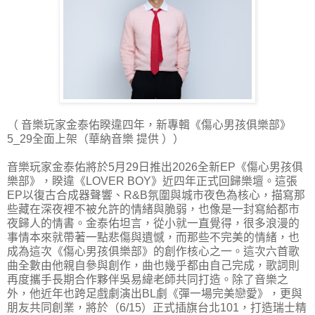
（ 音樂玩家金泰佑睽違四年，新專輯《傷心男孩俱樂部》
5_29全面上架（華納音樂 提供 ））
音樂玩家金泰佑將於5月29日推出2026全新EP《傷心男孩俱
樂部》，睽違《LOVER BOY》近四年正式回歸樂壇。這張
EP以復古合成器聲響、R&B氛圍與城市夜色為核心，描寫那
些藏在深夜裡不被允許的情緒與脆弱，也像是一封寫給都市
夜歸人的情書。金泰佑坦言，從小就一直覺得，很多浪漫的
事情本來就帶著一點悲傷與遺憾，而那些不完美的情緒，也
成為這次《傷心男孩俱樂部》的創作核心之一。這次六首歌
曲全數由他親自參與創作，曲也幾乎都由自己完成，歌詞則
再度攜手長期合作夥伴吳易緯老師共同打造。除了音樂之
外，他近年也跨足戲劇演出BL劇《彈一場完美戀愛》，更與
朋友共同創業，將於（6/15）正式插旗台北101，打造瑞士精