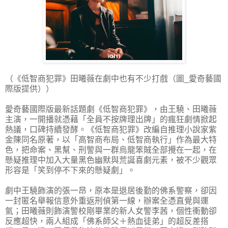
（《低智商犯罪》田曦薇在劇中也有不少打戲（圖_愛奇藝國
際版提供））
愛奇藝國際版最新話題劇《低智商犯罪》，由王驍、田曦薇
主演，一開播就憑藉「全員不按牌理出牌」的瘋狂劇情掀起
熱議，口碑持續發酵。《低智商犯罪》改編自推理小說家紫
金陳同名原著，以「高智商布局、低智商執行」作為最大特
色，把命案、黑幫、刑警與一群烏龍笨賊全部攪在一起，在
懸疑推理中加入大量黑色幽默與荒誕喜劇元素，被不少觀眾
形容是「笑到停不下來的懸疑劇」。
劇中王驍飾演的張一昂，原本是退居後勤的佛系警察，卻因
一封匿名舉報信意外重返刑偵第一線，辦案全憑直覺與運
氣；田曦薇則飾演警校剛畢業的新人女警李茜，個性衝動卻
反應超快，兩人組成「佛系師父＋熱血徒弟」的超反差搭