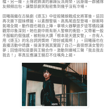
檔。另一邊，王傳君飾演的暴躁反派周榮，因身邊一群豬隊
友頻頻出包，讓整部劇笑點密集到幾乎沒有冷場。
田曦薇繼在古裝劇《逐玉》中從殺豬娘戰成女將軍後，這回
再次撕下甜妹標籤，以素顏警裝、高馬尾造型登場，辦案時
氣場全開，動作戲也親自上陣，拿噴火器擊退歹徒等橋段讓
觀眾印象深刻。她在劇中既有新人警察的衝勁，又帶著一股
不服輸的倔強感，被粉絲大讚「根本是天選女警」，亦有人
用《逐玉》的名台詞誇獎她「妳好威風啊！」。田曦薇也在
直播活動中透露，接演李茜其實圓了自己一直很想演女警的
夢；回憶得知是要與王驍合作，激動到連喊三聲「我去我去
我去！」率真反應讓王驍忍不住嘴角上揚。