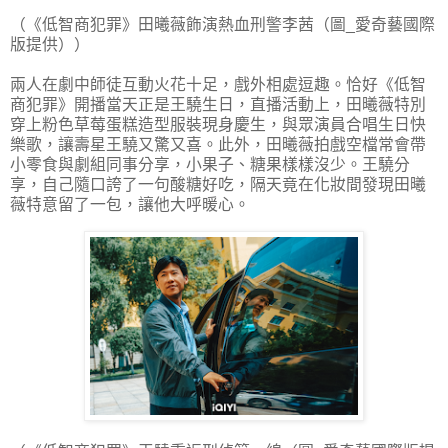
（《低智商犯罪》田曦薇飾演熱血刑警李茜（圖_愛奇藝國際
版提供））
兩人在劇中師徒互動火花十足，戲外相處逗趣。恰好《低智
商犯罪》開播當天正是王驍生日，直播活動上，田曦薇特別
穿上粉色草莓蛋糕造型服裝現身慶生，與眾演員合唱生日快
樂歌，讓壽星王驍又驚又喜。此外，田曦薇拍戲空檔常會帶
小零食與劇組同事分享，小果子、糖果樣樣沒少。王驍分
享，自己隨口誇了一句酸糖好吃，隔天竟在化妝間發現田曦
薇特意留了一包，讓他大呼暖心。