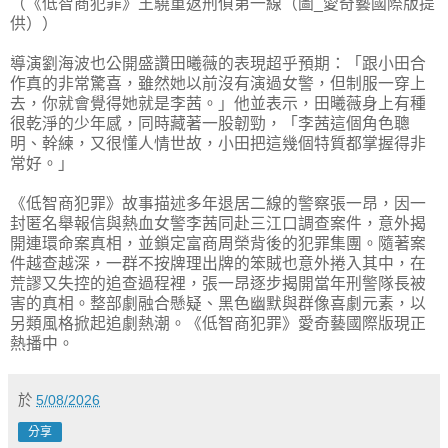
（《低智商犯罪》王驍重返刑偵第一線（圖_愛奇藝國際版提
供））
導演劉海波也公開盛讚田曦薇的表現超乎預期：「跟小田合
作真的非常驚喜，雖然她以前沒有演過女警，但制服一穿上
去，你就會覺得她就是李茜。」他並表示，田曦薇身上有種
很乾淨的少年感，同時藏著一股韌勁，「李茜這個角色聰
明、幹練，又很懂人情世故，小田把這幾個特質都掌握得非
常好。」
《低智商犯罪》故事描述多年退居二線的警察張一昂，因一
封匿名舉報信與熱血女警李茜同赴三江口調查案件，意外揭
開連環命案真相，並鎖定富商周榮背後的犯罪集團。隨著案
件越查越深，一群不按牌理出牌的笨賊也意外捲入其中，在
荒謬又失控的追查過程裡，張一昂逐步揭開當年刑警隊長被
害的真相。整部劇融合懸疑、黑色幽默與群像喜劇元素，以
另類風格掀起追劇熱潮。《低智商犯罪》愛奇藝國際版現正
熱播中。
於
5/08/2026
分享