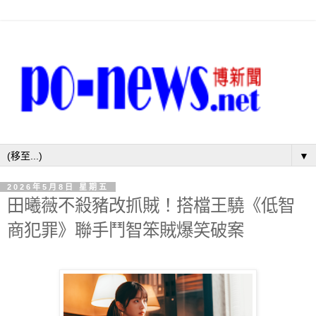
▼
2026年5月8日 星期五
田曦薇不殺豬改抓賊！搭檔王驍《低智
商犯罪》聯手鬥智笨賊爆笑破案