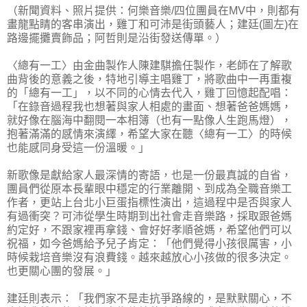
（新聞資料、照片提供：何樂音樂/四位團員在MV中，則都有
畫龍點睛的客串演出，雞丁和可沛是街頭藝人；建廷(圖左)在
路邊擺攤賣飾品；阿哲則是沿街發送傳單。）
〈總有一工〉由金曲製作人陳建騏擔任製作，老師在了解歌
曲背後的意義之後，特地引導主唱雞丁，將歌曲中一再重複
的「總有一工」，以不同的心情去代入，雞丁回憶起配唱：
「在錄音過程我也想著與家人相處的畫面、想著爸爸媽媽，
就好像在腦海中翻閱一本相簿（也有一點像人生跑馬燈），
抱著滿滿的感情來演繹，希望大家在聽〈總有一工〉的時候
也能感同身受這一份溫暖。」
新歌像是獻給家人最深情的寄語，也是一份最真誠的自省，
團員們從原本長輩眼中穩定的行業離開、到成為全職音樂工
作者，更站上台北小巨蛋指標性演出，這過程中是否與家人
有過衝突？可沛從學生時期到出社會走音樂路，採取跟爸媽
約定好，不跟家裡再拿錢、會好好孝順爸媽，希望他們可以
祝福，如今爸媽給予兒子肯定：「他們覺得小孩很厲害，小
時候栽培音樂沒有浪費錢。越來越放心小孩做的很多決定。
也更關心團的發展。」
建廷則表示：「我們家不是走抗爭路線的，是默默關心，不