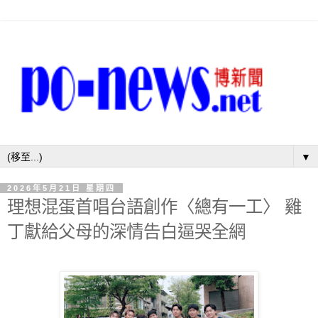
▼
2026年5月21日 星期四
理想混蛋首唱台語創作〈總有一工〉 雞
丁獻給父母的深情告白逼哭全網