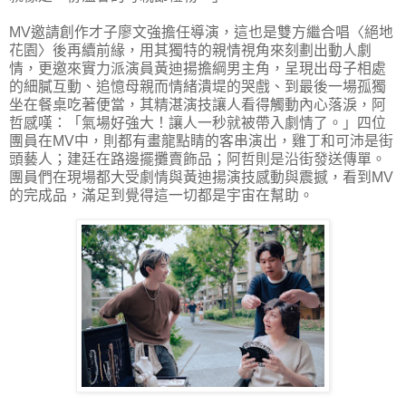
MV邀請創作才子廖文強擔任導演，這也是雙方繼合唱〈絕地
花園〉後再續前緣，用其獨特的親情視角來刻劃出動人劇
情，更邀來實力派演員黃迪揚擔綱男主角，呈現出母子相處
的細膩互動、追憶母親而情緒潰堤的哭戲、到最後一場孤獨
坐在餐桌吃著便當，其精湛演技讓人看得觸動內心落淚，阿
哲感嘆：「氣場好強大！讓人一秒就被帶入劇情了。」四位
團員在MV中，則都有畫龍點睛的客串演出，雞丁和可沛是街
頭藝人；建廷在路邊擺攤賣飾品；阿哲則是沿街發送傳單。
團員們在現場都大受劇情與黃迪揚演技感動與震撼，看到MV
的完成品，滿足到覺得這一切都是宇宙在幫助。