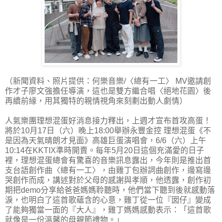
（新聞資料、照片提供：何樂音樂/〈總有一工〉 MV邀請創
作才子廖文強擔任導演，這也是雙方繼合唱〈絕地花園〉後
再續前緣，用其獨特的親情視角來刻劃出動人劇情）
人氣樂團理想混蛋好消息接力釋出，上週才宣布首攻高蛋！
將於10月17日（六）晚上18:00舉辦永豐金控 理想混蛋《不
是因為天氣晴朗才見面》高雄巨蛋演唱會，6/6（六）上午
10:14在KKTIX準時開賣。每年5月20日這個充滿愛的日子
裡，理想混蛋總會有驚喜的音樂訊息露出，今年則是推出首
支台語創作曲〈總有一工〉，由雞丁包辦詞曲創作，邊寫邊
哭創作而成，講述對於父母的感謝與孝順，他透露，創作初
期把demo分享給爸爸媽媽聆聽時，他們當下聽到後就感動落
淚，也明白了這首歌蘊含的心意，雞丁從一位『囡仔』變成
了能夠獨當一面的『大人』，雞丁媽媽感動表示：「這首歌
就像是一份溫馨的母親節禮物。」