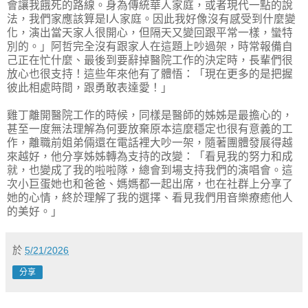
會讓我餓死的路線。身為傳統華人家庭，或者現代一點的說
法，我們家應該算是I人家庭。因此我好像沒有感受到什麼變
化，演出當天家人很開心，但隔天又變回跟平常一樣，蠻特
別的。」阿哲完全沒有跟家人在這題上吵過架，時常報備自
己正在忙什麼、最後到要辭掉醫院工作的決定時，長輩們很
放心也很支持！這些年來他有了體悟：「現在更多的是把握
彼此相處時間，跟勇敢表達愛！」
雞丁離開醫院工作的時候，同樣是醫師的姊姊是最擔心的，
甚至一度無法理解為何要放棄原本這麼穩定也很有意義的工
作，離職前姐弟倆還在電話裡大吵一架，隨著團體發展得越
來越好，他分享姊姊轉為支持的改變：「看見我的努力和成
就，也變成了我的啦啦隊，總會到場支持我們的演唱會。這
次小巨蛋她也和爸爸、媽媽都一起出席，也在社群上分享了
她的心情，終於理解了我的選擇、看見我們用音樂療癒他人
的美好。」
於
5/21/2026
分享