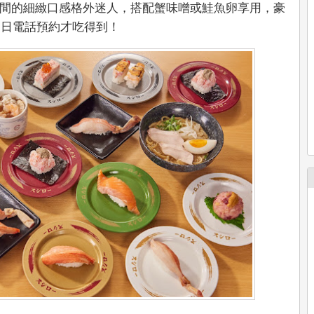
間的細緻口感格外迷人，搭配蟹味噌或鮭魚卵享用，豪
一日電話預約才吃得到！