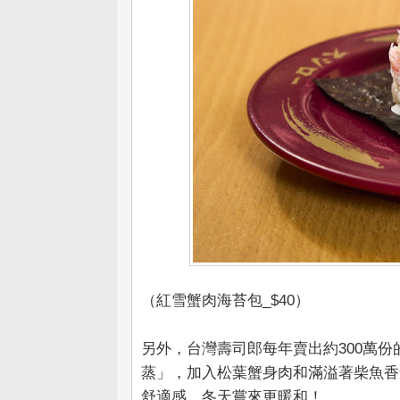
（紅雪蟹肉海苔包_$40）
另外，台灣壽司郎每年賣出約300萬
蒸」，加入松葉蟹身肉和滿溢著柴魚香
舒適感，冬天嘗來更暖和！