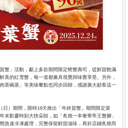
賀蟹」活動，獻上多款期間限定螃蟹壽司，從鮮甜飽滿
鮮美的紅雪蟹，每一道都兼具視覺與味覺享受。另外，
肉茶碗蒸」等美味餐點也同步回歸，感謝廣大顧客這一
1日（日）期間，限時19天推出「年終賀蟹」期間限定菜
年末歡慶時刻大快朵頤，如「炙燒一本奢華帝王蟹腳」
態急速冷凍處理，完整保留鮮甜滋味，再於店鋪炙燒而