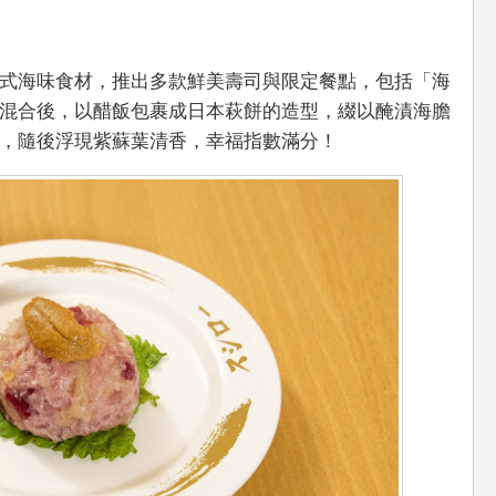
式海味食材，推出多款鮮美壽司與限定餐點，包括「海
混合後，以醋飯包裹成日本萩餅的造型，綴以醃漬海膽
，隨後浮現紫蘇葉清香，幸福指數滿分！