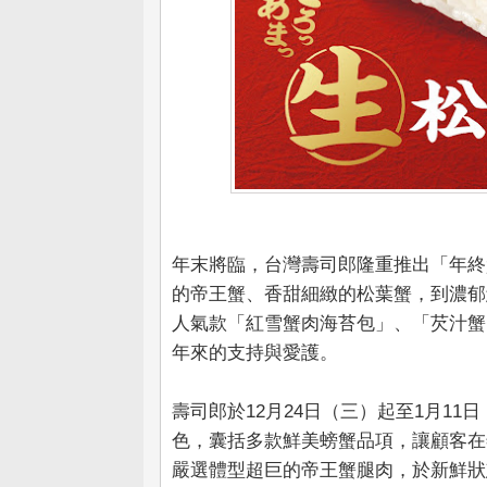
年末將臨，台灣壽司郎隆重推出「年終
的帝王蟹、香甜細緻的松葉蟹，到濃郁
人氣款「紅雪蟹肉海苔包」、「芡汁蟹
年來的支持與愛護。
壽司郎於12月24日（三）起至1月1
色，囊括多款鮮美螃蟹品項，讓顧客在
嚴選體型超巨的帝王蟹腿肉，於新鮮狀