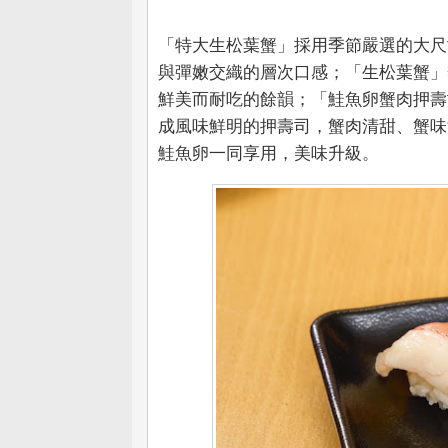
「特大生松葉蟹」採用季節嚴選的大尺
與彈嫩交織的層次口感；「生松葉蟹」
鮮美而耐吃的餘韻；「鮭魚卵蟹肉押壽
成風味鮮明的押壽司，蟹肉清甜、蟹味
鮭魚卵一同享用，美味升級。