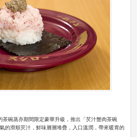
份的茶碗蒸亦期間限定豪華升級，推出「芡汁蟹肉茶碗
氣的滑順芡汁，鮮味層層堆疊，入口溫潤，帶來暖胃的