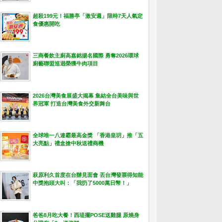
超殺199元！福勝亭「激安週」限時7天人氣定
食優惠開吃
三商餐飲主廚高嘉銘揚名國際 勇奪2026環球
廚藝聯盟巡迴榮獲牛肉項目
2026台灣美食展盛大揭幕 集結全台美味與世
界冠軍 打造台灣美食外交新舞台
全球唯一八連霸最高金獎 「香港皇玥」推「五
大亮點」禮盒搶中秋送禮商機
萩原利久首度在台辦見面會 丟台灣發票得知能
中獎抱頭大叫：「我扔了5000萬日幣！」
爸爸8月吃大餐！西堤擺POSE送雞腿 原燒身