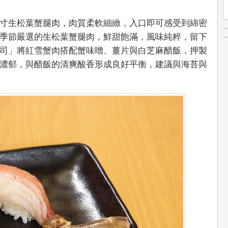
寸生松葉蟹腿肉，肉質柔軟細緻，入口即可感受到綿密
季節嚴選的生松葉蟹腿肉，鮮甜飽滿，風味純粹，留下
司」將紅雪蟹肉搭配蟹味噌、薑片與白芝麻醋飯，押製
濃郁，與醋飯的清爽酸香形成良好平衡，建議與海苔與