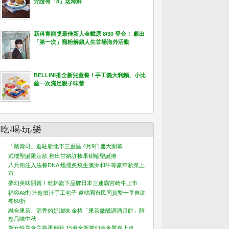
分證有「8」送海鮮
新科青龍獎最佳新人金載原 8/30 登台！ 獻出
「第一次」寵粉解鎖人生首場海外活動
BELLINI推全新兒童餐！手工義大利麵、小比
薩一次滿足親子味蕾
吃‧喝‧玩‧樂
「藏壽司」進駐新北市三重區 4月9日盛大開幕
貳樓聖誕限定款 推出甘納許榛果樹輪聖誕捲
八兵衛注入法餐DNA 煙燻炙燒生澳洲和牛等豪華新菜上
市
夢幻美味開賣！乾杯旗下品牌日本三連霸宮崎牛上市
福容A8打造超噴汁手工包子 邀桃園市民同賀雙十享自助
餐69折
融合果茶、酒香的好滋味 金格「果茶微醺調酒月餅」陪
您品味中秋
新女性享食主義再創新 15道全新夢幻美食驚喜上桌