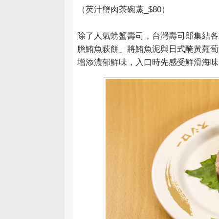
（芡汁蟹肉茶碗蒸_$80）
除了人氣螃蟹壽司，台灣壽司郎集結各
膽鮪魚萩餅」將鮪魚泥與日式醃黃蘿蔔
增添濃郁鮮味，入口時先感受鮮滑海味