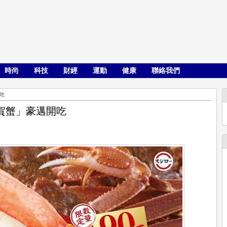
時尚
科技
財經
運動
健康
聯絡我們
吃
賀蟹」豪邁開吃