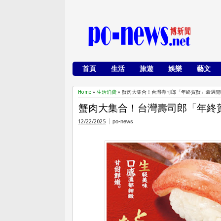
首頁
生活
旅遊
娛樂
藝文
Home
»
生活消費
»
蟹肉大集合！台灣壽司郎「年終賀蟹」豪邁開
蟹肉大集合！台灣壽司郎「年終
12/22/2025
po-news