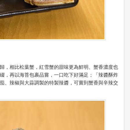
歸，相比松葉蟹，紅雪蟹的甜味更為鮮明、蟹香濃度也
綴，再以海苔包裹品嘗，一口吃下好滿足；「辣醬酥炸
茄、辣椒與大蒜調製的特製辣醬，可嘗到蟹香與辛辣交