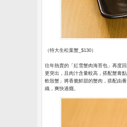
（特大生松葉蟹_$130）
往年熱賣的「紅雪蟹肉海苔包」再度回
更突出，且肉汁含量較高，搭配蟹膏點
軟殼蟹」將香脆鮮甜的蟹肉，搭配由番
織，爽快過癮。