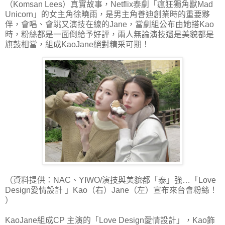
（Komsan Lees）真實故事，Netflix泰劇「瘋狂獨角獸Mad
Unicorn」的女主角徐曉雨，是男主角善迪創業時的重要夥
伴，會唱、會跳又演技在線的Jane，當劇組公布由她搭Kao
時，粉絲都是一面倒給予好評，兩人無論演技還是美貌都是
旗鼓相當，組成KaoJane絕對精采可期！
（資料提供：NAC、YIWO/演技與美貌都「泰」強…「Love
Design愛情設計 」Kao（右）Jane（左）宣布來台會粉絲！
）
KaoJane組成CP 主演的「Love Design愛情設計」，Kao飾