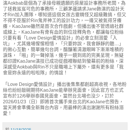
演Aokbab是個為了承接母親遺願的房屋設計事務所老闆，為
了拯救岌岌可危的事務所，三顧茅廬請求Jane飾演的設計天
才Rin加入團隊，哪知道這個女孩古靈精怪又超級難搞，但又
不得不臣服於Rin鬼斧神工的設計功力，一邊又被氣得牙癢
癢，KaoJane雖然是首次合作戲劇，但播出後不管透過社群
或線上，KaoJane有骨有血的到位詮釋角色，都讓每位粉絲
只要有看「Love Design愛情設計」的必會立刻溺愛「入
坑」，尤其幾場惺惺相惜，「只要妳說，我會靜靜的聽…」
的揪心互動，簡單幾句台詞，醞釀著清澈眼眸下漸漸堆積的
淚珠，「啪」的一聲掉落，幾乎一鏡到底的完美呈現，無疑
都印證KaoJane演技已成功從戲裡聯結到螢幕前的粉絲，深
深感受Aokbab與Rin不只是職場上下屬外，還有更多是「我
會是妳永遠的啦啦隊」的情誼！
「Love Design愛情設計」播出後集集都創超高收視，各地粉
絲也紛紛敲碗期待KaoJane能舉辦見面會，因此官方也正式
宣布於12/6舉辦泰國見面會，當然台北場也沒少，訂於
2026/01/23（日）即將首次攜手來台北的KaoJane也預告，
當天將會準備全新舞台內容，用最棒的演出謝謝所有粉絲溺
愛！
於
11/18/2025