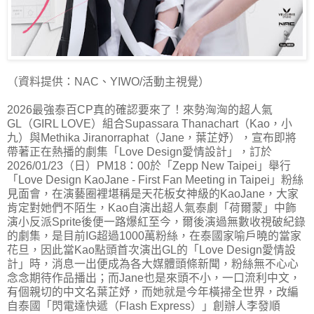
（資料提供：NAC、YIWO/活動主視覺）
2026最強泰百CP真的確認要來了！來勢洶洶的超人氣
GL（GIRL LOVE）組合Supassara Thanachart（Kao，小
九）與Methika Jiranorraphat（Jane，葉芷妤），宣布即將
帶著正在熱播的劇集「Love Design愛情設計」，訂於
2026/01/23（日）PM18：00於「Zepp New Taipei」舉行
「Love Design KaoJane - First Fan Meeting in Taipei」粉絲
見面會，在演藝圈裡堪稱是天花板女神級的KaoJane，大家
肯定對她們不陌生，Kao自演出超人氣泰劇「荷爾蒙」中飾
演小反派Sprite後便一路爆紅至今，爾後演過無數收視破紀錄
的劇集，是目前IG超過1000萬粉絲，在泰國家喻戶曉的當家
花旦，因此當Kao點頭首次演出GL的「Love Design愛情設
計」時，消息一出便成為各大媒體頭條新聞，粉絲無不心心
念念期待作品播出；而Jane也是來頭不小，一口流利中文，
有個親切的中文名葉芷妤，而她就是今年橫掃全世界，改編
自泰國「閃電達快遞（Flash Express）」創辦人李發順