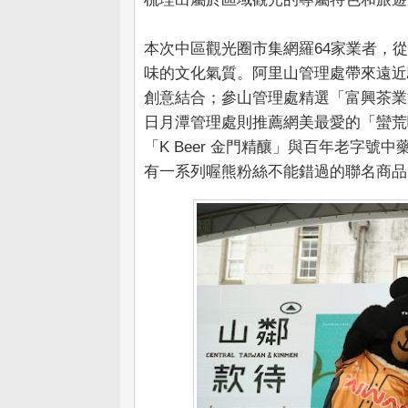
本次中區觀光圈市集網羅64家業者，
味的文化氣質。阿里山管理處帶來遠近
創意結合；參山管理處精選「富興茶業
日月潭管理處則推薦網美最愛的「蠻荒
「K Beer 金門精釀」與百年老字
有一系列喔熊粉絲不能錯過的聯名商品