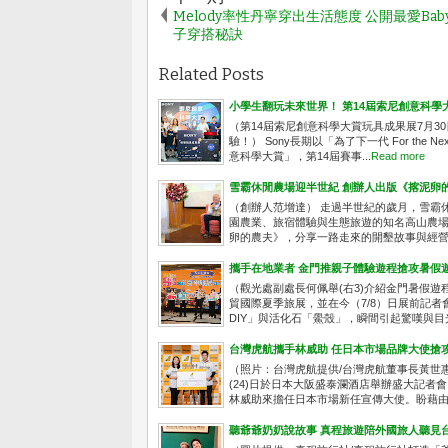
Melody率性丹寧穿出生活態度 公開最愛Baby
子穿搭秘訣
Related Posts
小學生翻玩未來世界！ 第14屆索尼創意科學
（第14屆索尼創意科學大賞玩具成果展7月3
驗！） Sony長期以「為了下一代 For the
意科學大賞」，第14屆賽事...
Read more
雪霸休閒農場迎半世紀 創辦人出版《揢泥卵
（創辦人范增達） 走過半世紀的歲月，雪霸
園農業、旅宿體驗與生態旅遊的知名高山農
卵的農夫》，分享一路走來的開墾故事與經營理
攜手在地業者 金門推親子體驗遊程搶攻暑假
（觀光處副處長何佩舉(右3)介紹金門暑假遊
貿國際夏季旅展，並在今（7/8）日展前記
DIY」與活化石「鱟殼」，瞬間引起驚嘆與目光
台灣虎航攜手林威助 任日本市場品牌大使搶
（照片：台灣虎航提供/台灣虎航董事長黃世
(24)日於日本大阪盛泰瀾酒店舉辦盛大記
林威助來擔任日本市場新任宣傳大使。盼藉由林
聽爺爺奶奶說故事 真程旅遊陪外國旅人聽見