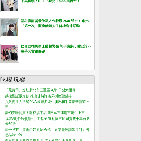
中獎抱頭大叫：「我扔了5000萬日幣！」
新科青龍獎最佳新人金載原 8/30 登台！ 獻出
「第一次」寵粉解鎖人生首場海外活動
侯彥西拍男男床戲超緊張 郭子豪虧：嘴巴說不
在乎其實很僵硬
吃‧喝‧玩‧樂
「藏壽司」進駐新北市三重區 4月9日盛大開幕
貳樓聖誕限定款 推出甘納許榛果樹輪聖誕捲
八兵衛注入法餐DNA 煙燻炙燒生澳洲和牛等豪華新菜上
市
夢幻美味開賣！乾杯旗下品牌日本三連霸宮崎牛上市
福容A8打造超噴汁手工包子 邀桃園市民同賀雙十享自助
餐69折
融合果茶、酒香的好滋味 金格「果茶微醺調酒月餅」陪
您品味中秋
新女性享食主義再創新 15道全新夢幻美食驚喜上桌