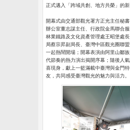
正式邁入「跨域共創、地方共榮」的新
開幕式由交通部觀光署方正光主任秘書
辦公室董志謀主任、行政院金馬聯合服
林業鐵路及文化資產管理處王昭堡處長
局蔡宗昇副局長、臺灣中區觀光圈聯盟
一起熱鬧開場；開幕表演由阿里山鄒族風
代節奏的熱力演出揭開序幕；隨後人氣
喜現身，獻上一籃滿載中臺灣與金門特
友，共同感受臺灣觀光的魅力與活力。