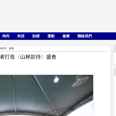
時尚
科技
財經
運動
健康
聯絡我們
林款待〉盛會
業者打造〈山林款待〉盛會