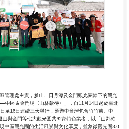
區管理處主責，參山、日月潭及金門觀光圈轄下的觀光
日—中區＆金門場〈山林款待〉」，自11月14日起於臺北
4日至16日連續三天舉行，匯聚中台灣包含竹竹苗、中
里山與金門等七大觀光圈共62家特色業者，以「山鄰款
現中區觀光圈的生活風景與文化厚度，並象徵觀光圈3.0