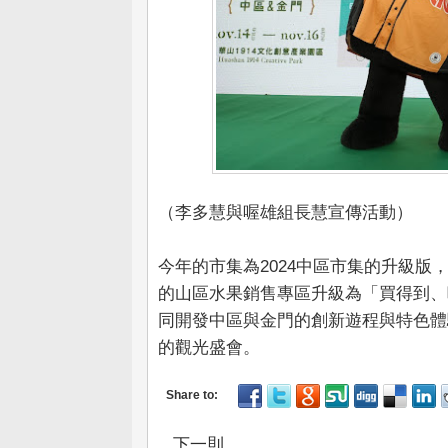
（李多慧與喔雄組長慧宣傳活動）
今年的市集為2024中區市集的升級
的山區水果銷售專區升級為「買得到、
同開發中區與金門的創新遊程與特色體
的觀光盛會。
下一則