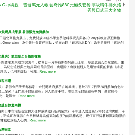
 Gap與親
普發萬元入帳 藝奇推880元極炙套餐 享吸睛牛排火焰
秀與日式三大名物
大賞玩具成果展 暑假限定免費參加
0日起北高接力展出，免費開放20組小學生手做科學玩具與各式Sony科教資源互動體
 Next Generation」為企業社會責任重點，並在台以「創意玩具DIY」為主題舉行「索尼創
的農夫》並啟動全台攝影徵集
休閒農場迎來成立50週年，從昔日一片等待開墾的高山土地，發展成結合自然景觀、果
場。為紀念這段與土地共同成長的歷程，農場除了出版創辦人范增達場長的新書《揢泥
念，也同步啟動「收藏...
Read more
遊客市場
程） 暑假金門天天都精彩！金門縣政府攜手在地業者，將於7月17日至20日參加台北世
者會上帶來「金門親子體驗遊程」與人氣伴手禮。現場展示體驗遊程中的「高粱掃帚
，驚豔全...
Read more
攻赴台旅遊商機
惠與日本市場新任宣傳大使林威助進行簽約儀式） 今年邁入營運第12年的台灣虎航，今
者會，正式宣布邀請在台日棒球界具備高知名度的前職棒名將、現任富邦悍將球團副領隊的
威助深植人心的...
Read more
台灣日常