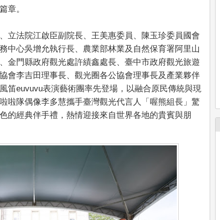
篇章。
、立法院江啟臣副院長、王美惠委員、陳玉珍委員國會
務中心吳增允執行長、農業部林業及自然保育署阿里山
、金門縣政府觀光處許績鑫處長、臺中市政府觀光旅遊
協會李吉田理事長、觀光圈各公協會理事長及產業夥伴
笛euvuvu表演藝術團率先登場，以融合原民傳統與現
啦啦隊偶像李多慧攜手臺灣觀光代言人「喔熊組長」驚
色的經典伴手禮，熱情迎接來自世界各地的貴賓與朋