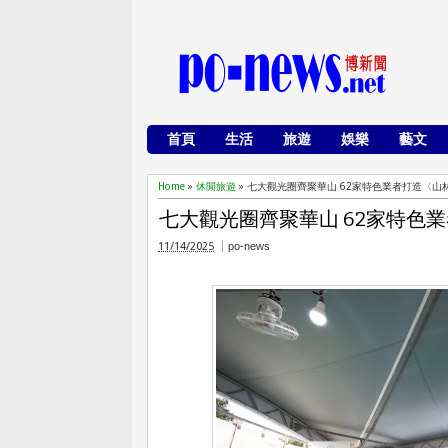
首頁
生活
旅遊
娛樂
藝文
Home
»
休閒旅遊
»
七大觀光圈齊聚華山 62家特色業者打造〈山
七大觀光圈齊聚華山 62家特色
11/14/2025
po-news