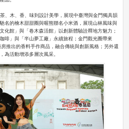
從茶、木、香、味到設計美學，展現中臺灣與金門獨具韻
馳名的檜木甜甜圈與喔熊聯名小米酒，展現山林風味與
文化館」與「卷木森活館」以創新體驗詮釋地方魅力；
咖啡」與「半山夢工廠」永續旅程；金門觀光圈帶來
號中藥房推出的香料手作商品，融合傳統與創新風格；另外還
，為活動增添多層次風采。