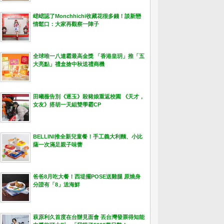
峮峮認了Monchhichi收藏花很多錢！談新戀
情鬆口：大家再觀察一陣子
全球唯一八連霸最高金獎 「香港皇玥」推「五
大亮點」禮盒搶中秋送禮商機
田曦薇告別《逐玉》殺豬娘重返校園 《天才，
女友》搭胡一天組雙學霸CP
BELLINI推全新兒童餐！手工義大利麵、小比
薩一次滿足親子味蕾
爸爸8月吃大餐！西堤擺POSE送雞腿 原燒身
分證有「8」送海鮮
萩原利久首度在台辦見面會 丟台灣發票得知能