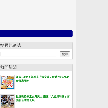
搜尋此網誌
熱門新聞
超殺199元！福勝亭「激安週」限時7天人氣定
食優惠開吃
從鹽出發探索台灣風土 臺鹽「六色風味鹽」首
亮相台灣美食展