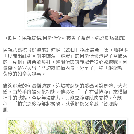
（照片：民視提供/何豪傑全程被曾子益綁、強忍劇痛飆戲）
民視八點檔《好運來》昨晚（20日）播出最新一集，收視率
再度開出紅盤。劇中飾演「飛宏」的何豪傑慘遭曾子益飾演
的「克帆」綁架並毆打，驚險情節讓觀眾看得心驚膽戰。何
豪傑、楚宣與曾子益透露拍攝內幕，分享了這場「綁架戲」
背後的艱辛與趣事。
飾演飛宏的何豪傑透露，這場被綑綁的戲碼可說是體力大考
驗。由於手腳被克帆捆綁，他必須「一直在做捲腹」來模擬
掙扎的狀態，全身無法施力，只能靠腹部肌肉支撐。他笑
稱：「拍完之後腹部超級酸，感覺好像又多練了幾塊腹
肌！」