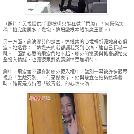
（照片：民視提供/手腳被綁只能狂做「捲腹」！何豪傑笑
稱：拍完腹肌多了幾塊，這場戲根本體能魔王關。）
另一方面，飾演麗芬的楚宣，這幾集的心境轉折讓她身心俱
疲。她透露：「這幾天的戲都讓我哭到心痛，連自己都嚇一
跳。」面對心愛的飛宏倒地不起，麗芬的驚恐與擔憂讓她完
全投入情緒，也讓觀眾對後續劇情更加期待。
劇中，飛宏奮不顧身將麗芬藏入櫃中，臨別一幕被許多觀眾
視為「生離死別」。何豪傑表示，他與楚宣在拍攝這場戲
時，確實是抱持著「殺青戲」的心情來演。