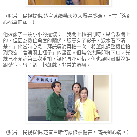
（照片：民視提供/楚宣連續幾天投入爆哭戲碼，坦言「演到
心都真的痛」）
他透露了一段小小的遺憾：「我關上櫃子門時，是含淚關上
的，但因為機位角度的關係，眼窩有了影子，淚水看不清
楚。」他當時心急，拜託導演再拍一次，希望能調整機位拍
到飛宏「含淚關上櫃子」的畫面。但無奈太陽即將下山，光
線已不允許第三次重拍，讓他直呼可惜。但也讓何豪傑說能
跟楚宣、曾子益一起飆戲，非常的過癮。
（照片：民視提供/楚宣目睹何豪傑被傷害，痛哭到心痛。）