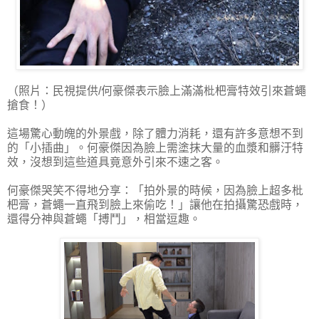
（照片：民視提供/何豪傑表示臉上滿滿枇杷膏特效引來蒼蠅
搶食！）
這場驚心動魄的外景戲，除了體力消耗，還有許多意想不到
的「小插曲」。何豪傑因為臉上需塗抹大量的血漿和髒汙特
效，沒想到這些道具竟意外引來不速之客。
何豪傑哭笑不得地分享：「拍外景的時候，因為臉上超多枇
杷膏，蒼蠅一直飛到臉上來偷吃！」讓他在拍攝驚恐戲時，
還得分神與蒼蠅「搏鬥」，相當逗趣。