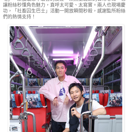
讓粉絲秒懂角色魅力，直呼太可愛、太寫實。兩人也現場慶
功，「社畜囚生巴士」活動一開放瞬間秒殺，感謝監所粉絲
們的熱情支持！