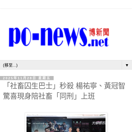
▼
2025年11月28日 星期五
「社畜囚生巴士」秒殺 楊祐寧、黃冠智
驚喜現身陪社畜「同刑」上班