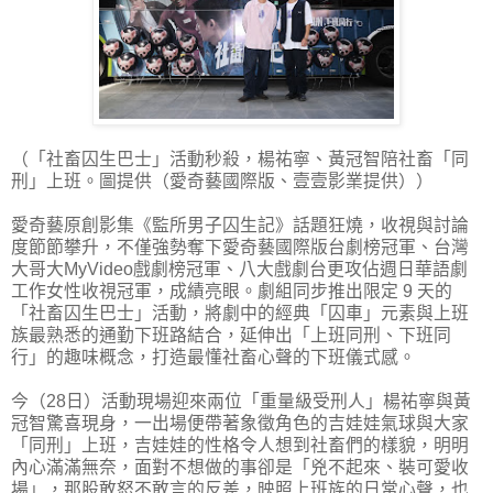
（「社畜囚生巴士」活動秒殺，楊祐寧、黃冠智陪社畜「同
刑」上班。圖提供（愛奇藝國際版、壹壹影業提供））
愛奇藝原創影集《監所男子囚生記》話題狂燒，收視與討論
度節節攀升，不僅強勢奪下愛奇藝國際版台劇榜冠軍、台灣
大哥大MyVideo戲劇榜冠軍、八大戲劇台更攻佔週日華語劇
工作女性收視冠軍，成績亮眼。劇組同步推出限定 9 天的
「社畜囚生巴士」活動，將劇中的經典「囚車」元素與上班
族最熟悉的通勤下班路結合，延伸出「上班同刑、下班同
行」的趣味概念，打造最懂社畜心聲的下班儀式感。
今（28日）活動現場迎來兩位「重量級受刑人」楊祐寧與黃
冠智驚喜現身，一出場便帶著象徵角色的吉娃娃氣球與大家
「同刑」上班，吉娃娃的性格令人想到社畜們的樣貌，明明
內心滿滿無奈，面對不想做的事卻是「兇不起來、裝可愛收
場」，那股敢怒不敢言的反差，映照上班族的日常心聲，也