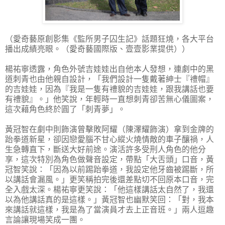
（愛奇藝原創影集《監所男子囚生記》話題狂燒，各大平台
播出成績亮眼。（愛奇藝國際版、壹壹影業提供））
楊祐寧透露，角色外號吉娃娃出自他本人發想，連劇中的黑
道刺青也由他親自設計，「我們設計一隻戴著紳士『禮帽』
的吉娃娃，因為『我是一隻有禮貌的吉娃娃，跟我講話也要
有禮貌』。」他笑說，年輕時一直想刺青卻苦無心儀圖案，
這次藉角色終於圓了「刺青夢」。
黃冠智在劇中則飾演曾擊敗阿耀（陳澤耀飾演）拿到金牌的
跆拳道新星，卻因戀愛腦不甘心縱火燒情敵的車子釀禍，人
生急轉直下，斷送大好前途。演活許多受刑人角色的他分
享，這次特別為角色做聲音設定，帶點「大舌頭」口音，黃
冠智笑說：「因為以前踢跆拳道，我設定他牙齒被踢斷，所
以講話會漏風。」更笑稱拍完後還差點切不回原本口音，完
全入戲太深。楊祐寧更笑說：「他這樣講話太自然了，我還
以為他講話真的是這樣。」黃冠智也幽默笑回：「對，我本
來講話就這樣，我是為了當演員才去上正音班。」兩人逗趣
言論讓現場笑成一團。