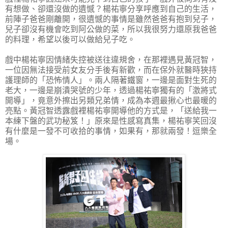
有想做、卻還沒做的遺憾？楊祐寧分享呼應到自己的生活，
前陣子爸爸剛離開，很遺憾的事情是雖然爸爸有抱到兒子，
兒子卻沒有機會吃到阿公做的菜，所以我很努力還原我爸爸
的料理，希望以後可以做給兒子吃。
戲中楊祐寧因情緒失控被送往違規舍，在那裡遇見黃冠智，
一位因無法接受前女友分手後有新歡，而在保外就醫時狹持
護理師的「恐怖情人」。兩人隔著鐵窗，一邊是面對生死的
老大，一邊是崩潰哭號的少年，透過楊祐寧獨有的「激將式
開導」，竟意外擦出另類兄弟情，成為本週最揪心也最暖的
亮點。黃冠智透露戲裡楊祐寧開導他的方式是，「送給我一
本練下盤的武功秘笈！」原來是性感寫真集，楊祐寧笑回沒
有什麼是一發不可收拾的事情，如果有，那就兩發！逗樂全
場。