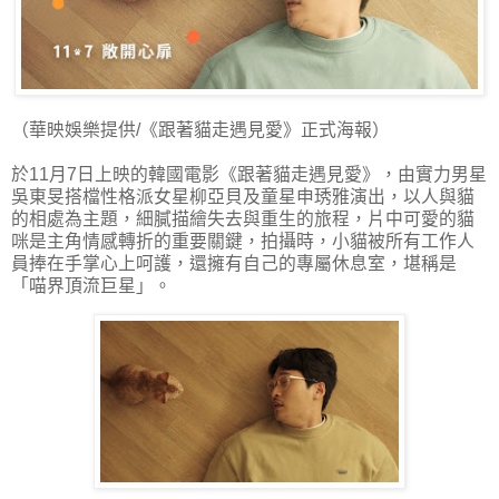
（華映娛樂提供/《跟著貓走遇見愛》正式海報）
於11月7日上映的韓國電影《跟著貓走遇見愛》，由實力男星
吳東旻搭檔性格派女星柳亞貝及童星申琇雅演出，以人與貓
的相處為主題，細膩描繪失去與重生的旅程，片中可愛的貓
咪是主角情感轉折的重要關鍵，拍攝時，小貓被所有工作人
員捧在手掌心上呵護，還擁有自己的專屬休息室，堪稱是
「喵界頂流巨星」。