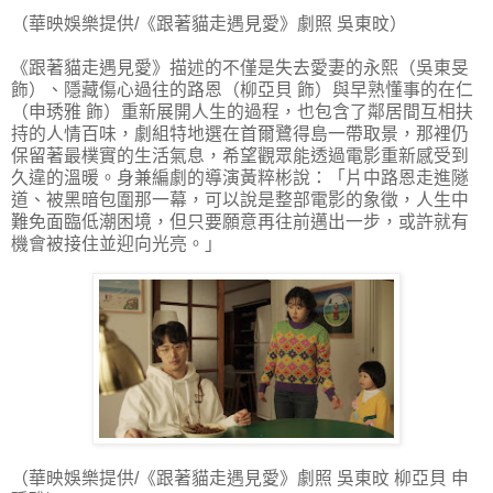
（華映娛樂提供/《跟著貓走遇見愛》劇照 吳東旼）
《跟著貓走遇見愛》描述的不僅是失去愛妻的永熙（吳東旻
飾）、隱藏傷心過往的路恩（柳亞貝 飾）與早熟懂事的在仁
（申琇雅 飾）重新展開人生的過程，也包含了鄰居間互相扶
持的人情百味，劇組特地選在首爾鷺得島一帶取景，那裡仍
保留著最樸實的生活氣息，希望觀眾能透過電影重新感受到
久違的溫暖。身兼編劇的導演黃粹彬說：「片中路恩走進隧
道、被黑暗包圍那一幕，可以說是整部電影的象徵，人生中
難免面臨低潮困境，但只要願意再往前邁出一步，或許就有
機會被接住並迎向光亮。」
（華映娛樂提供/《跟著貓走遇見愛》劇照 吳東旼 柳亞貝 申