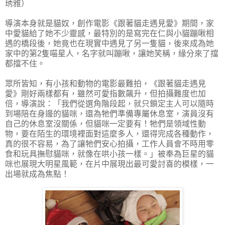
琇雅）
導演本身就是貓奴，創作電影《跟著貓走遇見愛》期間，家
中愛貓給了她不少靈感，最特別的是寫完在仁與小貓蹦啾相
遇的橋段後，她竟也在現實中遇見了另一隻貓，後來成為她
家中的第2隻喵星人，名字就叫蹦啾，讓她笑稱，緣分來了擋
都擋不住。
眾所皆知，有小孩和動物的電影最難拍，《跟著貓走遇見
愛》剛好兩樣都有，雖然可愛指數飆升，但拍攝難度也加
倍，導演說：「我們從選角階段起，就只鎖定主人可以隨時
到場陪在身邊的貓咪，還為牠們準備專屬休息室，演員沒有
自己的休息室沒關係，但貓咪一定要有！牠們是領域性動
物，要在陌生的環境裡面對這麼多人，還得完成各種動作，
真的很不容易，為了讓牠們安心拍攝，工作人員會不時用零
食和玩具撫慰貓咪，就像在哄小孩一樣。」被奉為巨星的貓
咪也展現大明星風範，在片中展現出最可愛討喜的模樣，一
出場就成為焦點！