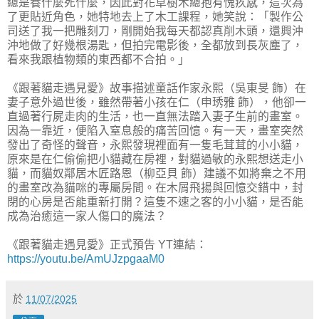
總是養什麼死什麼，因此對花草樹木總抱有愧疚感，這次為
了更貼近角色，她特地去上了木工課程，她笑說：「製作公
司送了我一把雕刻刀，剛開始我每天都認真削木頭，還興沖
沖地做了好幾根湯匙，但拍完電影後，全都放到長灰塵了，
看來我跟植物類的東西都不合拍。」
《跟著貓走遇見愛》故事描述童話作家永熙（吳東旻 飾）在
妻子意外過世後，雖然帶著小孩在仁（申琇雅 飾），他卻一
直過著行屍走肉的生活，也一直無法踏入妻子生前的畫室。
因為一靠近，便陷入窒息般的痛苦回憶。有一天，畫室突然
發出了奇怪的聲音，永熙發現裡面有一隻毛茸茸的小小貓，
原來是在仁偷偷把小貓藏在房裡，對貓過敏的永熙想送走小
貓，而貓奴鄰居木匠路恩（柳亞貝 飾）建議不如將棄之不用
的畫室改為貓咪的專屬房間。在木屑飛揚與回憶交錯中，封
閉的心房是否能重新打開？這隻不速之客的小小貓，是否能
成為治癒這一家人傷口的魔法？
《跟著貓走遇見愛》正式預告 YT連結：
https://youtu.be/AmUJzpgaaM0
於
11/07/2025