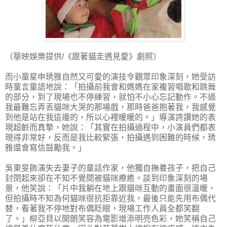
（華映娛樂提供/《跟著貓走遇見愛》劇照）
而小童星申琇雅自然又可愛的演技令觀眾印象深刻，她受訪
時童言童語地說：「拍攝前我會和媽媽在家複習唱歌和跳舞
的部分，到了現場也不停練習，就怕不小心忘記動作。不過
我最難忘弄丟貓咪大哭的那場戲，那時爸爸抱著我，我感覺
到他是站在我這邊的，所以心裡暖暖的。」導演誇讚她的表
現超齡而真摯，她說：「其實在拍攝過程中，小演員們都表
現得非常好，反而是我比較緊張，拍攝遇到困難的時候，琇
雅還會寫信鼓勵我。」
吳東旻飾演失去妻子的童話作家，他獨自撫養孩子，把自己
封閉起來卻在不知不覺間被貓咪療癒。談到印象深刻的場
景，他笑說：「片中我躺在地上跟貓咪互動的畫面很溫暖，
但拍攝時不知為何貓咪很抗拒靠近我，最後只能先用布偶代
替，看著我不停地對布偶眨眼，現場工作人員全都笑翻
了。」柳亞貝以開朗笑容為電影增添明亮色彩，她笑稱自己