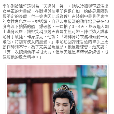
李沁則被陳哲遠封為「天選付一笑」，她以冷颯與堅韌演出
女將軍的力量感，在戰場與情場間進退自如，始終是鳳隨歌
最堅定的後盾，付一笑也因此成為近年古裝劇中最具代表性
的女性角色之一。她透露，自己印象最深的動作場景是在40
度高溫下拍攝的船上爆破戲，一連拍了3、4天，熱浪逼人加
上滿身灰塵，讓她笑稱那幾天真是生無可戀。陳哲遠大讚李
沁身手敏捷、轉身漂亮，他說：「她轉身時衣襬和頭髮一同
飛起，特別有俠女的感覺。」李沁也回誇陳哲遠的單手上馬
動作帥到不行，為了完美呈現鏡頭，他反覆練習，她笑說：
「有一次聽到他摔得很大力，但隔天還是準時現身練習，很
佩服他的敬業精神。」