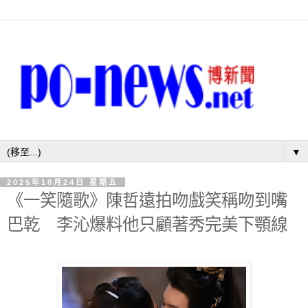
▼
2025年10月24日 星期五
《一笑隨歌》陳哲遠拍吻戲笑稱吻到嘴
巴乾 李沁爆料他只顧著秀完美下顎線