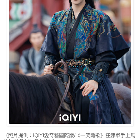
（照片提供：iQIYI愛奇藝國際版/《一笑隨歌》狂練單手上馬