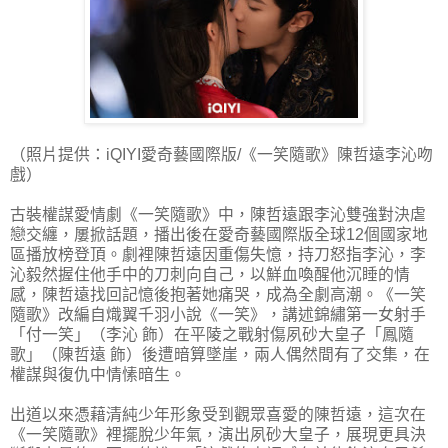
（照片提供：iQIYI愛奇藝國際版/《一笑隨歌》陳哲遠李沁吻
戲）
古裝權謀愛情劇《一笑隨歌》中，陳哲遠跟李沁雙強對決虐
戀交纏，屢掀話題，播出後在愛奇藝國際版全球12個國家地
區播放榜登頂。劇裡陳哲遠因重傷失憶，持刀怒指李沁，李
沁毅然握住他手中的刀刺向自己，以鮮血喚醒他沉睡的情
感，陳哲遠找回記憶後抱著她痛哭，成為全劇高潮。《一笑
隨歌》改編自熾翼千羽小說《一笑》，講述錦繡第一女射手
「付一笑」（李沁 飾）在平陵之戰射傷夙砂大皇子「鳳隨
歌」（陳哲遠 飾）後遭暗算墜崖，兩人偶然間有了交集，在
權謀與復仇中情愫暗生。
出道以來憑藉清純少年形象受到觀眾喜愛的陳哲遠，這次在
《一笑隨歌》裡擺脫少年氣，演出夙砂大皇子，展現更具決