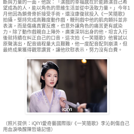
斷與力量的一面，他說：「演戲的幸福感在於能飾演自己希
望成為的人，能以角色的思維生活並從中汲取力量。」今年1
月他因為鎖骨骨折接受手術，還沒康復就投入《一笑隨歌》
拍攝，堅持完成高難度動作戲，鞭刑戲中他的肌肉顫抖並非
表演，而是傷痛真實反應，也意外讓角色的痛苦更有感染
力。除了動作戲親自上陣外，廣東深圳出身的他，坦言入行
後就持續在糾正自己的口音，這次拍《一笑隨歌》他嘗試以
原聲演出，配音過程量大且艱難，他一度配音配到崩潰，但
最終成果獲得觀眾讚賞，讓他欣慰表示，努力沒有白費。
（照片提供：iQIYI愛奇藝國際版/《一笑隨歌》李沁刺傷自己
用血淚喚醒陳哲遠記憶）