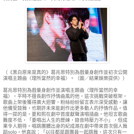
（《黑白原來是真的》葛兆恩特別為戲量身創作並初次公開
演唱主題曲〈理所當然的幸福〉。（圖／結果娛樂提供））
葛兆恩特別為戲量身創作並演唱主題曲〈理所當然的幸
福〉，平時不擅長創作抒情曲風的他，這次挑戰突破框架，
歌曲上架後獲得廣大迴響，粉絲紛紛留言表示深受感動，讓
他備受鼓舞，也期許未來能創作出更多動人的抒情作品。值
得一提的是，夏和熙在劇中首度獻聲演唱插曲，他坦言歌曲
難度不低，「要唱出人生的歷練，錄音時壓力不小」，但成
果令人期待。唱跳團體出身的紀成澔在劇中帶來首次個人舞
蹈solo，他直說：「以往都是跟團員一起跳舞，這次只有一