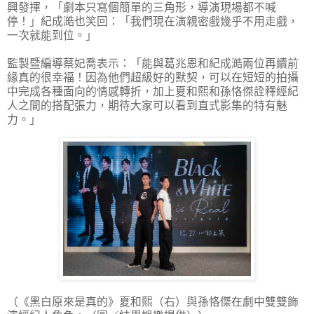
興發揮，「劇本只寫個簡單的三角形，導演現場都不喊
停！」紀成澔也笑回：「我們現在演親密戲幾乎不用走戲，
一次就能到位。」
監製暨編導蔡妃喬表示：「能與葛兆恩和紀成澔兩位再續前
緣真的很幸福！因為他們超級好的默契，可以在短短的拍攝
中完成各種面向的情感轉折，加上夏和熙和孫恪傑詮釋經紀
人之間的搭配張力，期待大家可以看到直式影集的特有魅
力。」
（《黑白原來是真的》夏和熙（右）與孫恪傑在劇中雙雙飾