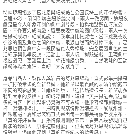
演經紀人角色。（圖／結果娛樂提供））
特映現場播放了葛兆恩與紀成澔在公園長椅上的深情吻戲，
長達68秒，瞬間引爆全場粉絲尖叫。兩人一致認同，這場夜
戲是最令人印象深刻的劇中劇片段。拍攝地點選在河濱公
園，不僅要完成吻戲，還要表現情感流露的哭戲，兩人一次
拍攝就成功。紀成澔說：「我本身比較感性，當下感受夜晚
徐徐的風及角色之間的情感，眼淚自然而然就掉下來。」葛
兆恩也預告劇中有一段民宿真人秀橋段，完全展露角色的生
活細節與化學反應。活動上，兩人玩「擲骰遊戲」重現劇中
親密劇照，更甜蜜上演「棉花糖餵食秀」，自然曖昧的互動
讓粉絲為之瘋狂，直呼「太有感覺了！」
身兼出品人、製作人與演員的葛兆恩認為，直式影集拍攝是
一項打破常規的全新嘗試，他希望以最真誠的表演帶給觀眾
不同的觀影感受，並謙虛地說：「這條路還很長，希望能多
聽到大家的反饋。」紀成澔提到，短短七天拍攝能完成這麼
多的內容，回想起來仍覺得不可思議，他形容整部劇就像一
杯「濃縮柳橙汁」，把時間與感情都濃縮進去，酸酸甜甜、
回味無窮。夏和熙笑稱直式畫面每一幕都美得像手機桌布，
「真的好好看喔！」孫恪傑則幽默表示，看完片段發現自己
飾演的經紀人「原來這麼討厭」，但看著葛兆恩與紀成澔深
情對戲，仍讓他感到「真的有經紀人的驕傲感」。