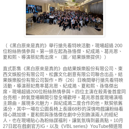
（《黑白原來是真的》舉行搶先看特映活動，現場超過 200
位粉絲熱情參與。第一排左起為孫恪傑、紀成澔、葛兆恩、
夏和熙、導演蔡妃喬出席。（圖／結果娛樂提供））
直式影集《黑白原來是真的》由結果娛樂股份有限公司、東
西文娛股份有限公司、松露文化創意有限公司聯合出品，結
果娛樂股份有限公司製作。昨（26）日晚間舉行搶先看特映
活動，導演蔡妃喬率葛兆恩、紀成澔、夏和熙、孫恪傑出
席，現場超過200位粉絲熱情參與。四位主演在殺青後首度同
台亮相，帥氣登場瞬間引發全場歡呼。葛兆恩首度現場演唱
主題曲，展現多元魅力，與紀成澔二度合作的他，默契依舊
滿分，其中一場在公園長椅上長達68秒的深情吻戲讓粉絲看
得心跳加速。夏和熙與孫恪傑在劇中分別飾演兩人的經紀
人，也在現場貼心為粉絲謀福利，讓氣氛嗨到最高點。10月
27日起在戲劇官方IG，以及《VBL series》YouTube頻道限