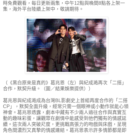
時免費觀看，每日更新兩集，中午12點與晚間8點各上架一
集，海外平台陸續上架中，敬請期待。
（《黑白原來是真的》葛兆恩（左）與紀成澔再次「二搭」
合作，默契升級。（圖／結果娛樂提供））
葛兆恩與紀成澔成為台灣BL影劇史上首組再度合作的「二搭
CP」，默契全面升級，經常只需一個眼神或小動作就能心領
神會。葛兆恩透露，劇本中藏有不少兩人過往合作與真實互
動的趣味彩蛋，讓觀眾在劇情中能感受到他們獨有的情感延
續。這次兩人突破尺度，更挑戰高張力的吻戲與床戲，呈現
角色間濃烈又真摯的情感連結。葛兆恩表示許多情節都是即