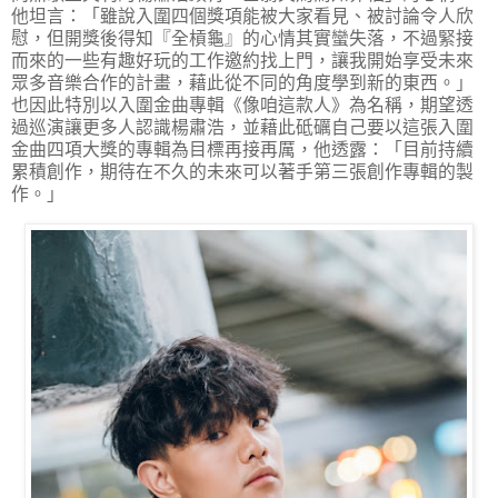
他坦言：「雖說入圍四個獎項能被大家看見、被討論令人欣
慰，但開獎後得知『全槓龜』的心情其實蠻失落，不過緊接
而來的一些有趣好玩的工作邀約找上門，讓我開始享受未來
眾多音樂合作的計畫，藉此從不同的角度學到新的東西。」
也因此特別以入圍金曲專輯《像咱這款人》為名稱，期望透
過巡演讓更多人認識楊肅浩，並藉此砥礪自己要以這張入圍
金曲四項大獎的專輯為目標再接再厲，他透露：「目前持續
累積創作，期待在不久的未來可以著手第三張創作專輯的製
作。」