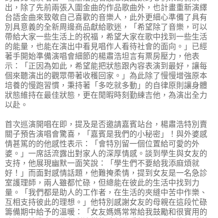
出，除了先前兩張入圍金曲的作品歌曲外，也計畫重新演繹
台語金曲來致敬自己喜歡的音樂人，此外更細心準備了具有
別具意義的全新周邊商品獻給歌迷，「希望除了音樂，可以
帶給大家一些生活上的祝福，希望大家在歌中找到一些生活
的能量，也能在演出中看見唱作人看待社會的面向。」已經
著手開始準備演唱會細節的楊肅浩坦言有票房壓力，他表
示：「正因為如此，希望能把狀態跟內容表演到最好，讓每
個來聽演出的觀眾帶著收穫回家。」為此除了慢慢增強原本
培養的慢跑習慣，秉持著「多吃就多動」的自律原則讓身體
狀態維持在最佳狀態，更在閒暇時刻勤練吉他，為演出全力
以赴。
首次巡演開唱在即，提及是否邀請嘉賓站台，楊肅浩特別賣
關子預告演唱會驚喜，「嘉賓是我們的小秘密」！與外婆感
情甚篤的的他感性表示：「會特別留一個位置給可愛的外
婆。」一席話流露出對家人的深厚情感。談到學生與女友的
支持，他展現幽默一面笑說：「學生們不要給我添麻煩就
好！」而面對感情話題，他難掩柔情，提到女友是一名急診
室護理師，兩人雖都忙碌，但總能在彼此的生活中找到力
量。「我們都是助人的工作者，在生活的夾縫中苦中作樂、
互相支持彼此的理想。」他特別感謝女友的母親在這段忙碌
籌備期中給予的溫暖：「女友媽媽常常給我鼓勵和很實用的