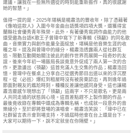
建議，讓我在一些無所適從的時刻能重新振作，真的很感謝
她的智慧。」
值得一提的是，2025年堪稱是楊肅浩的豐收年，除了憑藉著
《像咱這款人》入圍今年金曲台語獎項四項大獎，還獲得宜
蘭縣社會優秀青年殊榮，此外，有著優秀寫詞作曲能力的他
還受邀為台語K歌王子曾瑋中寫下了新專輯《頇顢》的同名歌
曲，音樂實力與創作能量全面綻放，堪稱是他音樂生涯的收
穫之年。提及與曾瑋中的緣分，楊肅浩透露兩人從社群互
追、限動互動開始關注彼此的創作世界而展開一段奇妙的友
誼，後來今年初一場飯局長談竟意外促成了兩人第一次的合
作，更激盪出〈頇顢〉這首充滿人生交集的作品；楊肅浩回
憶，曾瑋中在餐桌上分享自己從選秀節目出道以來的浮沉歷
程，從〈必巡〉爆紅到租屋時沒有被房東認出，再到逢年過
節面對親友的尷尬時刻，種種反差讓他感同身受。這也讓楊
肅浩靈感乍現想出了「頇顢」這兩字，不只是歌名，更是兩
人共同走過的狀態與心境。這首差點趕不上製作期的作品，
最後竟收錄在專輯中還成為專輯名稱，也成就一段意外的音
樂緣分。至於即將登場的演唱會，楊肅浩笑說：「瑋中已在
社群留言表示會到場支持，不過屆時他會在台上還是台下，
大家可以期待一下，說不定就坐在你隔壁。」