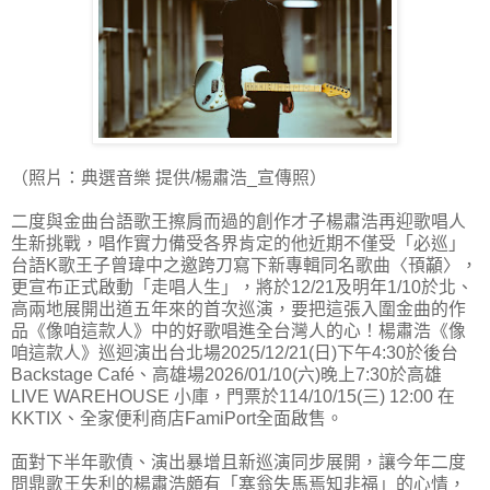
（照片：典選音樂 提供/楊肅浩_宣傳照）
二度與金曲台語歌王擦肩而過的創作才子楊肅浩再迎歌唱人
生新挑戰，唱作實力備受各界肯定的他近期不僅受「必巡」
台語K歌王子曾瑋中之邀跨刀寫下新專輯同名歌曲〈頇顢〉，
更宣布正式啟動「走唱人生」，將於12/21及明年1/10於北、
高兩地展開出道五年來的首次巡演，要把這張入圍金曲的作
品《像咱這款人》中的好歌唱進全台灣人的心！楊肅浩《像
咱這款人》巡迴演出台北場2025/12/21(日)下午4:30於後台
Backstage Café、高雄場2026/01/10(六)晚上7:30於高雄
LIVE WAREHOUSE 小庫，門票於114/10/15(三) 12:00 在
KKTIX、全家便利商店FamiPort全面啟售。
面對下半年歌債、演出暴增且新巡演同步展開，讓今年二度
問鼎歌王失利的楊肅浩頗有「塞翁失馬焉知非福」的心情，