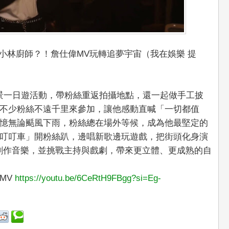
》小林廚師？！詹仕偉MV玩轉追夢宇宙（我在娛樂 提
 場景一日遊活動，帶粉絲重返拍攝地點，還一起做手工披
不少粉絲不遠千里來參加，讓他感動直喊「一切都值
憶無論颳風下雨，粉絲總在場外等候，成為他最堅定的
叮叮車」開粉絲趴，邊唱新歌邊玩遊戲，把街頭化身演
續創作音樂，並挑戰主持與戲劇，帶來更立體、更成熟的自
整MV
https://youtu.be/6CeRtH9FBgg?si=Eg-