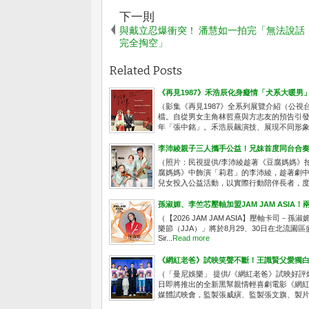
下一則
與戴立忍爆衝突！ 潘慧如一拍完「無法說話
完全掏空」
Related Posts
《再見1987》禾浩辰化身癡情「犬系大暖男
（影集《再見1987》全系列展覽介紹（公視台語
檔。自從男女主角林哲熹與方志友的預告引
年「張中銘」。禾浩辰飆演技、展現不同形象，
李沛綾親子三人攜手公益！兄妹首度同台合
（照片：民視提供/李沛綾趁著《豆腐媽媽》
腐媽媽》中飾演「莉君」的李沛綾，趁著劇
兒女投入公益活動，以實際行動陪伴長者，度過
孫淑媚、李竺芯壓軸加盟JAM JAM ASI
（【2026 JAM JAM ASIA】壓軸卡司－孫淑
樂節（JJA）」將於8月29、30日在北流園
Sir...
Read more
《網紅老爸》試映笑聲不斷！王識賢父愛獨白
（「曼尼娛樂」 提供/《網紅老爸》試映好評
日即將推出的全新黑幫親情輕喜劇電影《網紅老
媒體試映會，監製張威縯、監製張文旗、製片人