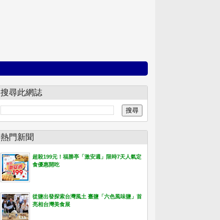
搜尋此網誌
熱門新聞
超殺199元！福勝亭「激安週」限時7天人氣定
食優惠開吃
從鹽出發探索台灣風土 臺鹽「六色風味鹽」首
亮相台灣美食展