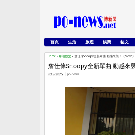
首頁
生活
旅遊
娛樂
藝文
Home
»
影視娛樂
»
詹仕偉Snoopy全新單曲 動感來襲！《Mov
詹仕偉Snoopy全新單曲 動感
9/19/2025
po-news