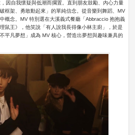
存在，因自我懷疑與低潮而擱置。直到朋友鼓勵、內心力量
破框架、勇敢動起來」的單純信念。從音樂到舞蹈、MV
念。MV 特別選在大溪義式餐廳「Abbraccio 抱抱義
理鼠王》，他笑說「有人說我長得像小林主廚」，於是
不平凡夢想」成為 MV 核心，營造出夢想與趣味兼具的