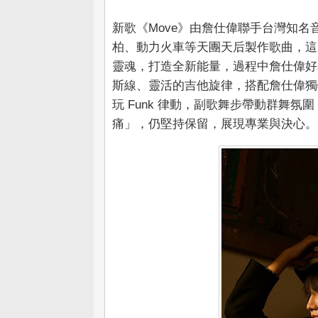
新歌《Move》由詹仕偉聯手台灣知名音
柏、動力火車等天團天后製作歌曲，這回
靈魂，打造全新能量，過程中詹仕偉好友J
斯線、靈活的吉他旋律，搭配詹仕偉獨
玩 Funk 律動，副歌舞步帶動群舞氛圍，
痛」，仍堅持保留，展現專業與決心。