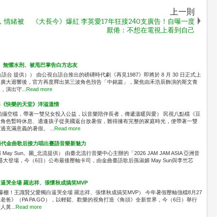
上一則
，情緒被
《大長今》爆紅 李英愛17年狂接240支廣告！自曝一度
厭倦：不想在電視上看到自己
」 無懼水刑、被甩巴掌告白方志友
台 提供）） 由公視台語台推出的磅礡時代劇《再見1987》即將於 8 月 30 日正式上
發廣大迴響後，官方再度釋出第三波角色預告「中銘篇」，聚焦由禾浩辰飾演的斯文青
演出守...
Read more
奏《快樂的天堂》洋溢溫情
拍攝空檔，帶著一雙兒女投入公益，以音樂陪伴長者，傳遞溫暖與愛） 民視八點檔《豆
中角色暫時休息、適逢孩子從美國返台放暑假，難得擁有完整的家庭時光，便帶著一雙
充滿意義的暑假。 ...
Read more
A！兩代金曲歌后接力唱出臺語音樂新魅力
媚 May Sun。圖_北流提供） 由臺北流行音樂中心主辦的「2026 JAM JAM ASIA 亞洲音
區盛大登場，今（6日）公布最後壓軸卡司，由金曲臺語歌后孫淑媚 May Sun與李竺芯
逼哭全場 羅志祥、張懷秋成搞笑MVP
爆棚！王識賢父愛獨白逼哭全場 羅志祥、張懷秋成搞笑MVP） 今年暑假壓軸強檔8月27
爸》（PA PA GO），以輕鬆、歡樂的視角打造《角頭》全新世界，今（6日）舉行
黃...
Read more