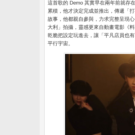
這首歌的 Demo 其實早在兩年前就
累積，他才決定完成並推出，傳遞「打
故事，他都親自參與，力求完整呈現心中概
大利」拍攝，靈感更來自動畫電影《料
乾脆把設定玩進去，讓「平凡店員也有
平行宇宙。