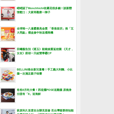
峮峮認了Monchhichi收藏花很多錢！談新戀
情鬆口：大家再觀察一陣子
全球唯一八連霸最高金獎 「香港皇玥」推「五
大亮點」禮盒搶中秋送禮商機
田曦薇告別《逐玉》殺豬娘重返校園 《天才，
女友》搭胡一天組雙學霸CP
BELLINI推全新兒童餐！手工義大利麵、小比
薩一次滿足親子味蕾
爸爸8月吃大餐！西堤擺POSE送雞腿 原燒身
分證有「8」送海鮮
萩原利久首度在台辦見面會 丟台灣發票得知能