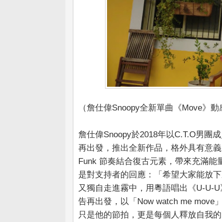
（詹仕偉Snoopy全新單曲《Move》
詹仕偉Snoopy於2018年以C.T.
再出發，推出全新作品，格外具有意義
Funk 節奏結合復古元素，帶來充滿
是對支持者的回應：「希望大家能放下
又獨自走進霧中，用粵語唱出《U-U-
告再出發，以「Now watch me 
只是他的節拍，更是每個人釋放自我的