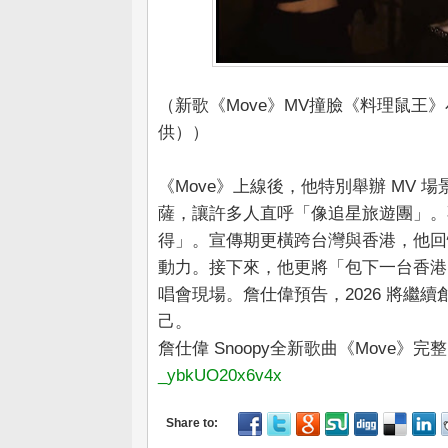
（新歌《Move》MV撞臉《料理鼠王
供））
《Move》上線後，他特別舉辦 MV
薩，讓許多人直呼「像追星旅遊團」。
得」。宣傳期更橫跨台灣與香港，他回
動力。接下來，他更將「包下一台香港
唱會現場。詹仕偉預告，2026 將繼
己。
詹仕偉 Snoopy全新歌曲《Move》完
_ybkUO20x6v4x