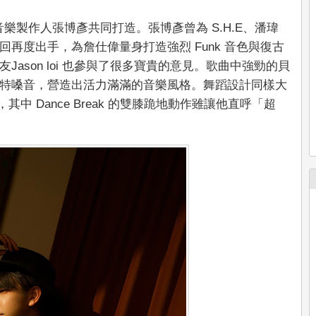
樂製作人張博彥共同打造。張博彥曾為 S.H.E、潘瑋
再度出手，為詹仕偉量身打造強烈 Funk 音色與復古
ason loi 也參與了很多寶貴的意見。歌曲中強勁的貝
特嗓音，營造出活力滿滿的音樂風格。舞蹈設計同樣大
其中 Dance Break 的雙膝跪地動作雖讓他直呼「超