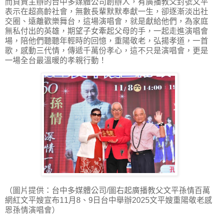
而負責主辦的台中多媒體公司創辦人，有廣播教父封號文平
表示在超高齡社會，無數長輩默默奉獻一生，卻逐漸淡出社
交圈、遠離歡樂舞台，這場演唱會，就是獻給他們，為家庭
無私付出的英雄，期望子女牽起父母的手，一起走進演唱會
場，陪他們聽聽年輕時的回憶，重陽敬老，弘揚孝道，一首
歌，感動三代情，傳遞千萬份孝心，這不只是演唱會，更是
一場全台最溫暖的孝親行動！
（圖片提供：台中多媒體公司/圖右起廣播教父文平孫情百萬
網紅文平嫂宣布11月8、9日台中舉辦2025文平嫂重陽敬老感
恩孫情演唱會）