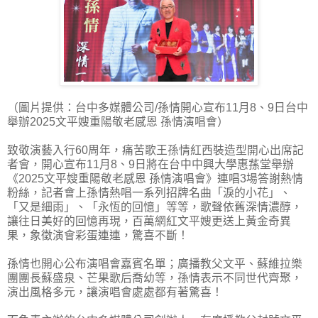
（圖片提供：台中多媒體公司/孫情開心宣布11月8、9日台中
舉辦2025文平嫂重陽敬老感恩 孫情演唱會）
致敬演藝入行60周年，痛苦歌王孫情紅西裝造型開心出席記
者會，開心宣布11月8、9日將在台中中興大學惠蓀堂舉辦
《2025文平嫂重陽敬老感恩 孫情演唱會》連唱3場答謝熱情
粉絲，記者會上孫情熱唱一系列招牌名曲「淚的小花」、
「又是細雨」、「永恆的回憶」等等，歌聲依舊深情濃醇，
讓往日美好的回憶再現，百萬網紅文平嫂更送上黃金奇異
果，象徵演會彩蛋連連，驚喜不斷！
孫情也開心公布演唱會嘉賓名單；廣播教父文平、蘇維拉樂
團團長蘇盛泉、芒果歌后喬幼等，孫情表示不同世代齊聚，
演出風格多元，讓演唱會處處都有著驚喜！