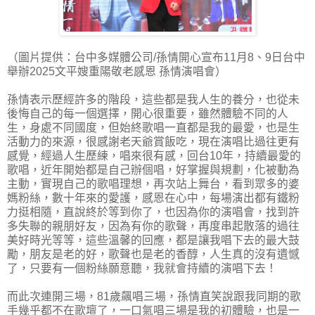
（圖片提供：台中多媒體公司/孫情開心宣布11月8、9日台中
舉辦2025文平嫂重陽敬老感恩 孫情演唱會）
孫情表示歷經許多的階段，這些都是我人生的養分，也從未
後悔自己的每一個選擇，開心很重要，雖然體驗不同的人
生，身處不同國度，但始終歌唱一直都是我的最愛，也是生
活動力的來源，很感謝老天爺賞飯吃，現在演唱比過往更有
感覺，經過人生歷練，唱來很有感，回台10年，持續最愛的
歌唱，近年開始都是自己辦個唱，好掌握與規劃，化被動為
主動，實現自己的歌唱理想，再次站上舞台，看到眾多的婆
媽粉絲，數十年來的愛護，感恩在心中，每場演出都有鐵粉
力挺相隨，直說終於等到你了，也因為你的演唱會，找到許
多失聯的親朋好友，因為有你的歌聲，再度串起散落的過往
美好時光等等，這些溫馨的回應，都是讓我唱下去的最大鼓
勵，朋友是老的好，歌聲也是老的香醇，人生真的沒有遺憾
了，只要有一個粉絲願意聽，我就會持續的演唱下去！
而此次連開三場，81歲飆唱三場，孫情直笑說跟我同期的歌
手幾乎都不在歌壇了，一口氣唱三場是我的初體驗，也是一