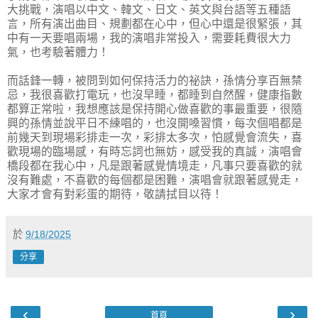
大挑戰，演唱以中文、韓文、日文、英文與台語等五種語
言，所有演出曲目、規劃都在心中，但心中還是很緊張，其
中有一天要唱兩場，我的演唱非常投入，需要耗費很大力
氣，也考驗著體力！
而話鋒一轉，被問到如何保持活力的祕訣，孫情分享百無禁
忌，我很喜歡打電玩，也沒早睡，都睡到自然醒，健康指數
都算正常啦，我想應該是保持開心做喜歡的事最重要，很隨
興的孫情並說平日不練唱的，也沒開嗓習慣，每次個唱都是
前幾天到現場彩排走一次，彩排太多次，怕感覺會流失，喜
歡現場的臨場感，有時忘詞也無妨，感受我的真誠，演唱會
橋段都在我心中，凡是跟著感覺情境走，凡事只要喜歡的就
沒有難處，不喜歡的每個都是困難，演唱會就跟著感覺走，
大家才會有對彩蛋的期待，敬請拭目以待！
於
9/18/2025
分享
‹
›
首頁