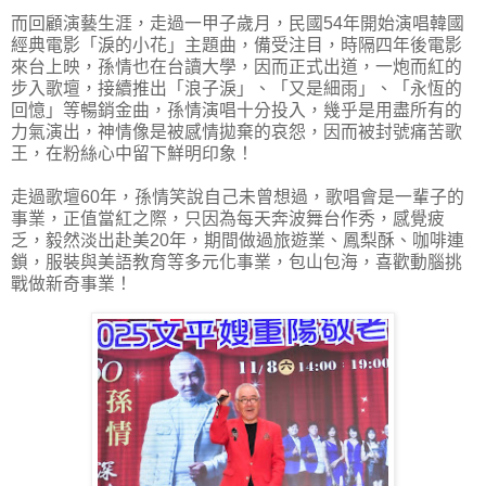
而回顧演藝生涯，走過一甲子歲月，民國54年開始演唱韓國
經典電影「淚的小花」主題曲，備受注目，時隔四年後電影
來台上映，孫情也在台讀大學，因而正式出道，一炮而紅的
步入歌壇，接續推出「浪子淚」、「又是細雨」、「永恆的
回憶」等暢銷金曲，孫情演唱十分投入，幾乎是用盡所有的
力氣演出，神情像是被感情拋棄的哀怨，因而被封號痛苦歌
王，在粉絲心中留下鮮明印象！
走過歌壇60年，孫情笑說自己未曾想過，歌唱會是一輩子的
事業，正值當紅之際，只因為每天奔波舞台作秀，感覺疲
乏，毅然淡出赴美20年，期間做過旅遊業、鳳梨酥、咖啡連
鎖，服裝與美語教育等多元化事業，包山包海，喜歡動腦挑
戰做新奇事業！