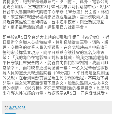
愛情張力，絕對會是最難忘的七夕回憶。」此外，電影公司
更驚喜加碼， 宣布將於8月30日高雄夢時代購物中心、8月31
日台中大魯閣新時代購物中心舉辦《96分鐘》見面會，林柏
宏、宋芸樺將親臨現場與影迷近距離互動，當日傍晚兩人還
將現身高雄駁二藝術特區、台中逢甲夜市，與逛街民眾互
動，更多最新活動資訊，請鎖定官方社群平台。
即將於9月5日全台盛大上映的災難動作鉅作《96分鐘》，近
日舉辦全台職人英雄特映場，特別邀請從事軍警、消防、護
理、交通業的從業人員入場觀影，在台北場映前片中飾演刑
警的宋芸樺驚喜現身，向平日默默守護社會的無名英雄致
敬：「我的角色在電影裡面對極限挑戰，讓我更加感謝這些
平日守護民眾安全的人，能親自向你們說聲謝謝，我感到非
常榮幸。」而特映會更出現溫馨一幕：一名女兒帶著從事救
難人員的鐵漢父親進戲院看《96分鐘》，平日總是堅毅剛強
的父親，在看到電影真實呈現生死瞬間的過程，不禁落下男
兒淚，讓女兒有感而發寫下感謝文。透過災難與人性抉擇交
織的劇情，《96分鐘》不只是緊張刺激的視覺饗宴，也呈現
出守護人性光輝的力量，敬邀觀眾9月5日一同進戲院感受。
於
8/27/2025