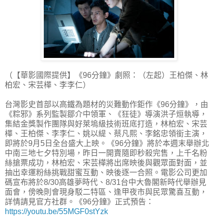
（【華影國際提供】《96分鐘》劇照：（左起）王柏傑、林
柏宏、宋芸樺、李李仁）
台灣影史首部以高鐵為題材的災難動作鉅作《96分鐘》，由
《粽邪》系列監製鄒介中領軍、《狂徒》導演洪子烜執導，
集結金獎製作團隊與好萊塢級技術班底打造，林柏宏、宋芸
樺、王柏傑、李李仁、姚以緹、蔡凡熙、李銘忠領銜主演，
即將於9月5日全台盛大上映。《96分鐘》將於本週末舉辦北
中南三地七夕特別場，昨日一開賣隨即秒殺完售，上千名粉
絲搶票成功，林柏宏、宋芸樺將出席映後與觀眾面對面，並
抽出幸運粉絲挑戰甜蜜互動、映後逐一合照。電影公司更加
碼宣布將於8/30高雄夢時代、8/31台中大魯閣新時代舉辦見
面會，傍晚則會現身駁二特區、逢甲夜市與民眾驚喜互動，
詳情請見官方社群。《96分鐘》正式預告：
https://youtu.be/55MGF0stYzk