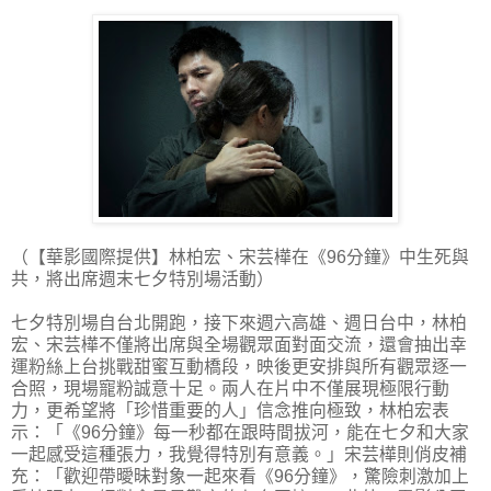
（【華影國際提供】林柏宏、宋芸樺在《96分鐘》中生死與
共，將出席週末七夕特別場活動）
七夕特別場自台北開跑，接下來週六高雄、週日台中，林柏
宏、宋芸樺不僅將出席與全場觀眾面對面交流，還會抽出幸
運粉絲上台挑戰甜蜜互動橋段，映後更安排與所有觀眾逐一
合照，現場寵粉誠意十足。兩人在片中不僅展現極限行動
力，更希望將「珍惜重要的人」信念推向極致，林柏宏表
示：「《96分鐘》每一秒都在跟時間拔河，能在七夕和大家
一起感受這種張力，我覺得特別有意義。」宋芸樺則俏皮補
充：「歡迎帶曖昧對象一起來看《96分鐘》，驚險刺激加上