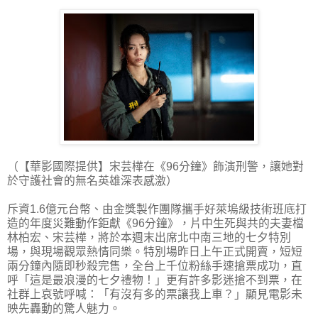
（【華影國際提供】宋芸樺在《96分鐘》飾演刑警，讓她對
於守護社會的無名英雄深表感激）
斥資1.6億元台幣、由金獎製作團隊攜手好萊塢級技術班底打
造的年度災難動作鉅獻《96分鐘》，片中生死與共的夫妻檔
林柏宏、宋芸樺，將於本週末出席北中南三地的七夕特別
場，與現場觀眾熱情同樂。特別場昨日上午正式開賣，短短
兩分鐘內隨即秒殺完售，全台上千位粉絲手速搶票成功，直
呼「這是最浪漫的七夕禮物！」更有許多影迷搶不到票，在
社群上哀號呼喊：「有沒有多的票讓我上車？」顯見電影未
映先轟動的驚人魅力。