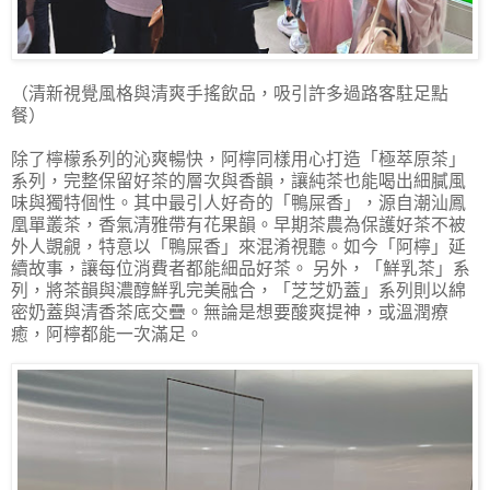
（清新視覺風格與清爽手搖飲品，吸引許多過路客駐足點
餐）
除了檸檬系列的沁爽暢快，阿檸同樣用心打造「極萃原茶」
系列，完整保留好茶的層次與香韻，讓純茶也能喝出細膩風
味與獨特個性。其中最引人好奇的「鴨屎香」，源自潮汕鳳
凰單叢茶，香氣清雅帶有花果韻。早期茶農為保護好茶不被
外人覬覦，特意以「鴨屎香」來混淆視聽。如今「阿檸」延
續故事，讓每位消費者都能細品好茶。 另外，「鮮乳茶」系
列，將茶韻與濃醇鮮乳完美融合，「芝芝奶蓋」系列則以綿
密奶蓋與清香茶底交疊。無論是想要酸爽提神，或溫潤療
癒，阿檸都能一次滿足。