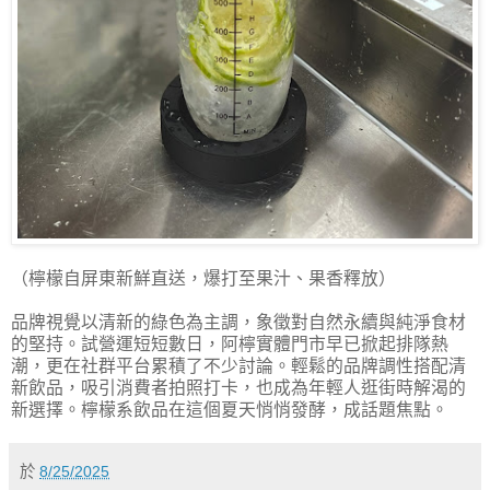
（檸檬自屏東新鮮直送，爆打至果汁、果香釋放）
品牌視覺以清新的綠色為主調，象徵對自然永續與純淨食材
的堅持。試營運短短數日，阿檸實體門市早已掀起排隊熱
潮，更在社群平台累積了不少討論。輕鬆的品牌調性搭配清
新飲品，吸引消費者拍照打卡，也成為年輕人逛街時解渴的
新選擇。檸檬系飲品在這個夏天悄悄發酵，成話題焦點。
於
8/25/2025