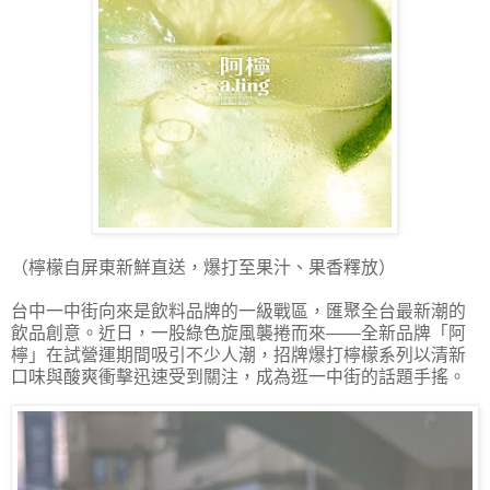
（檸檬自屏東新鮮直送，爆打至果汁、果香釋放）
台中一中街向來是飲料品牌的一級戰區，匯聚全台最新潮的
飲品創意。近日，一股綠色旋風襲捲而來——全新品牌「阿
檸」在試營運期間吸引不少人潮，招牌爆打檸檬系列以清新
口味與酸爽衝擊迅速受到關注，成為逛一中街的話題手搖。