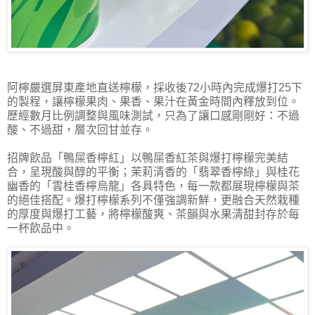
阿檸嚴選屏東產地直送檸檬，採收後72小時內完成爆打25下
的製程，讓檸檬果肉、果香、果汁在黃金時間內釋放到位。
歷經數月比例調整與風味測試，只為了讓口感剛剛好：不過
酸、不過甜，層次回甘並存。
招牌飲品「鴨屎香檸紅」以鴨屎香紅茶與爆打檸檬完美結
合，呈現酸與醇的平衡；茉莉清香的「翡翠香檸綠」與桂花
幽香的「雲桂香檸烏龍」各具特色，每一款都展現檸檬與茶
的絕佳搭配。爆打檸檬系列不僅強調新鮮，更融合天然栽種
的厚度與爆打工藝，將檸檬酸爽、茶韻與水果清甜封存於每
一杯飲品中。