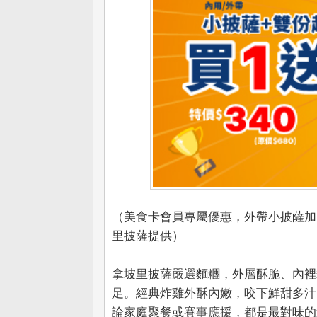
（美食卡會員專屬優惠，外帶小披薩加 Dou
里披薩提供）
拿坡里披薩嚴選麵糰，外層酥脆、內裡
足。經典炸雞外酥內嫩，咬下鮮甜多汁
論家庭聚餐或賽事應援，都是最對味的