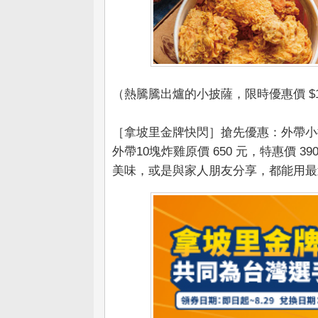
（熱騰騰出爐的小披薩，限時優惠價 $
［拿坡里金牌快閃］搶先優惠：外帶小披薩
外帶10塊炸雞原價 650 元，特惠價
美味，或是與家人朋友分享，都能用最