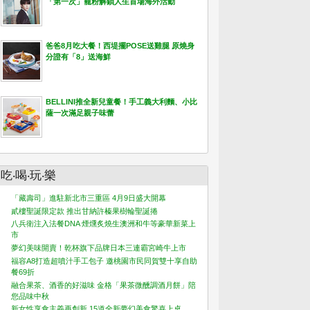
「第一次」寵粉解鎖人生首場海外活動
爸爸8月吃大餐！西堤擺POSE送雞腿 原燒身
分證有「8」送海鮮
BELLINI推全新兒童餐！手工義大利麵、小比
薩一次滿足親子味蕾
吃‧喝‧玩‧樂
「藏壽司」進駐新北市三重區 4月9日盛大開幕
貳樓聖誕限定款 推出甘納許榛果樹輪聖誕捲
八兵衛注入法餐DNA 煙燻炙燒生澳洲和牛等豪華新菜上
市
夢幻美味開賣！乾杯旗下品牌日本三連霸宮崎牛上市
福容A8打造超噴汁手工包子 邀桃園市民同賀雙十享自助
餐69折
融合果茶、酒香的好滋味 金格「果茶微醺調酒月餅」陪
您品味中秋
新女性享食主義再創新 15道全新夢幻美食驚喜上桌