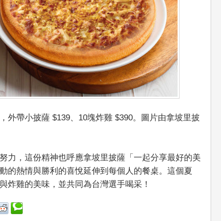
帶小披薩 $139、10塊炸雞 $390。圖片由拿坡里披
努力，這份精神也呼應拿坡里披薩「一起分享最好的美
動的熱情與勝利的喜悅延伸到每個人的餐桌。這個夏
與炸雞的美味，並共同為台灣選手喝采！