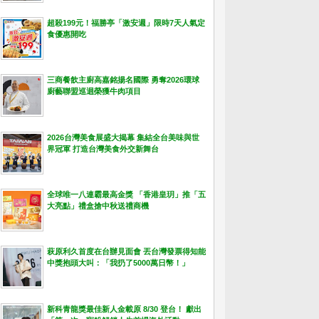
超殺199元！福勝亭「激安週」限時7天人氣定
食優惠開吃
三商餐飲主廚高嘉銘揚名國際 勇奪2026環球
廚藝聯盟巡迴榮獲牛肉項目
2026台灣美食展盛大揭幕 集結全台美味與世
界冠軍 打造台灣美食外交新舞台
全球唯一八連霸最高金獎 「香港皇玥」推「五
大亮點」禮盒搶中秋送禮商機
萩原利久首度在台辦見面會 丟台灣發票得知能
中獎抱頭大叫：「我扔了5000萬日幣！」
新科青龍獎最佳新人金載原 8/30 登台！ 獻出