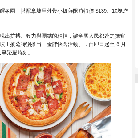
氛圍，搭配拿坡里外帶小披薩限時特價 $139、10塊炸
現出拚搏、毅力與團結的精神，讓全國人民都為之振奮
坡里披薩特別推出「金牌快閃活動」，自即日起至 8 月
共享榮耀時刻。