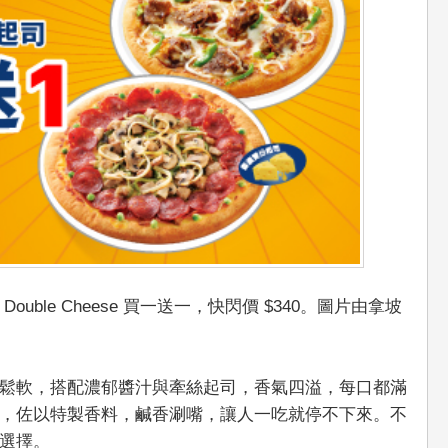
ble Cheese 買一送一，快閃價 $340。圖片由拿坡
鬆軟，搭配濃郁醬汁與牽絲起司，香氣四溢，每口都滿
，佐以特製香料，鹹香涮嘴，讓人一吃就停不下來。不
選擇。