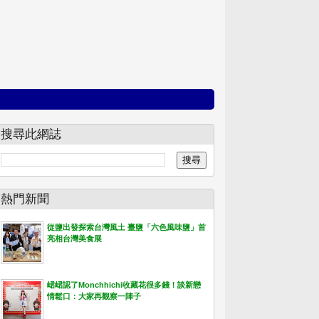
搜尋此網誌
熱門新聞
從鹽出發探索台灣風土 臺鹽「六色風味鹽」首
亮相台灣美食展
峮峮認了Monchhichi收藏花很多錢！談新戀
情鬆口：大家再觀察一陣子