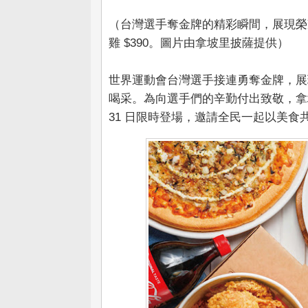
（台灣選手奪金牌的精彩瞬間，展現榮耀
雞 $390。圖片由拿坡里披薩提供）
世界運動會台灣選手接連勇奪金牌，展
喝采。為向選手們的辛勤付出致敬，拿
31 日限時登場，邀請全民一起以美食