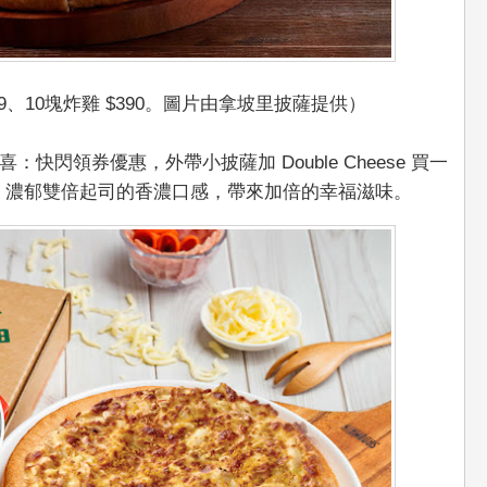
9、10塊炸雞 $390。圖片由拿坡里披薩提供）
閃領券優惠，外帶小披薩加 Double Cheese 買一
0 元。濃郁雙倍起司的香濃口感，帶來加倍的幸福滋味。