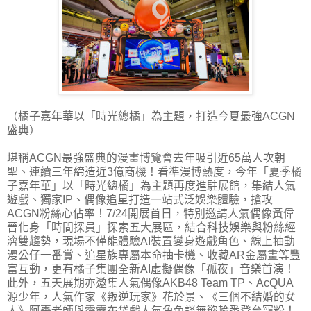
（橘子嘉年華以「時光總橘」為主題，打造今夏最強ACGN
盛典）
堪稱ACGN最強盛典的漫畫博覽會去年吸引近65萬人次朝
聖、連續三年締造近3億商機！看準漫博熱度，今年「夏季橘
子嘉年華」以「時光總橘」為主題再度進駐展館，集結人氣
遊戲、獨家IP、偶像追星打造一站式泛娛樂體驗，搶攻
ACGN粉絲心佔率！7/24開展首日，特別邀請人氣偶像黃偉
晉化身「時間探員」探索五大展區，結合科技娛樂與粉絲經
濟雙趨勢，現場不僅能體驗AI裝置變身遊戲角色、線上抽動
漫公仔一番賞、追星族專屬本命抽卡機、收藏AR金屬畫等豐
富互動，更有橘子集團全新AI虛擬偶像「孤夜」音樂首演！
此外，五天展期亦邀集人氣偶像AKB48 Team TP、AcQUA
源少年，人氣作家《叛逆玩家》花於景、《三個不結婚的女
人》阿棗老師與霹靂布袋戲人氣角色談無慾輪番登台寵粉！