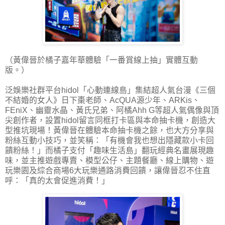
（黃偉晉於橘子嘉年華體驗「一番賞線上抽」實體互動
版。）
泛娛樂社群平台hidol「心動連線島」集結超人氣台漫《三個
不結婚的女人》日下棗老師、AcQUA源少年、ARKis、
FEniX、幽靈水晶、黃氏兄弟、阿橘Ahh G等超人氣偶像與頂
尖創作者，設置hidol留言同框打卡區與本命抽卡機，創造大
型推坑現場！黃偉晉在體驗本命抽卡機之餘，也大方分享與
粉絲互動小技巧，並笑稱：「有機會我也想出隱藏款小卡回
饋粉絲！」而橘子支付「趣味生活島」翻玩經典名畫展現趣
味，並主推遊戲專賣、模型公仔、主題餐廳、線上購物、遊
玩樂園及綜合商場6大玩樂通路消費回饋，讓偉晉忍不住直
呼：「真的太會促進消費！」