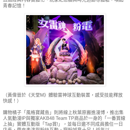
青春記憶！
（黃偉晉於《天堂M》體驗雷神球互動裝置，感受技能釋放
快感！）
購物橘子「風格寶藏島」則將線上秋葉原搬進漫博，推出集
人氣動漫IP與獨家AKB48 Team TP商品於一身的「一番賞線
上抽」實體互動版「Tap賞!」，並每日邀不同成員擔任一日
店長，帶來表演與粉絲互動，寵粉誠意十足！近年以