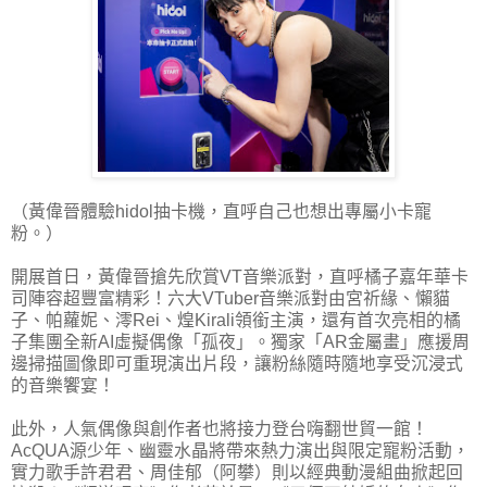
（黃偉晉體驗hidol抽卡機，直呼自己也想出專屬小卡寵
粉。）
開展首日，黃偉晉搶先欣賞VT音樂派對，直呼橘子嘉年華卡
司陣容超豐富精彩！六大VTuber音樂派對由宮祈緣、懶貓
子、帕蘿妮、澪Rei、煌Kirali領銜主演，還有首次亮相的橘
子集團全新AI虛擬偶像「孤夜」。獨家「AR金屬畫」應援周
邊掃描圖像即可重現演出片段，讓粉絲隨時隨地享受沉浸式
的音樂饗宴！
此外，人氣偶像與創作者也將接力登台嗨翻世貿一館！
AcQUA源少年、幽靈水晶將帶來熱力演出與限定寵粉活動，
實力歌手許君君、周佳郁（阿攀）則以經典動漫組曲掀起回