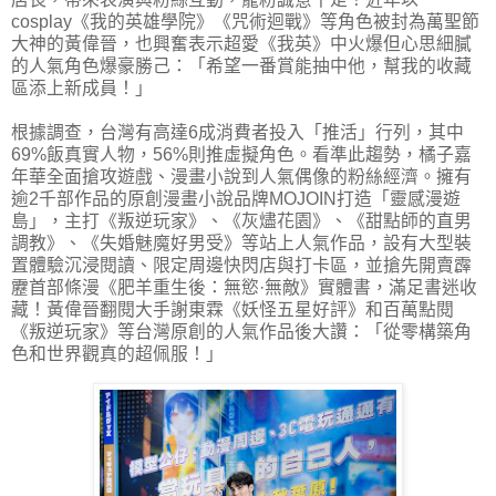
cosplay《我的英雄學院》《咒術迴戰》等角色被封為萬聖節
大神的黃偉晉，也興奮表示超愛《我英》中火爆但心思細膩
的人氣角色爆豪勝己：「希望一番賞能抽中他，幫我的收藏
區添上新成員！」
根據調查，台灣有高達6成消費者投入「推活」行列，其中
69%飯真實人物，56%則推虛擬角色。看準此趨勢，橘子嘉
年華全面搶攻遊戲、漫畫小說到人氣偶像的粉絲經濟。擁有
逾2千部作品的原創漫畫小說品牌MOJOIN打造「靈感漫遊
島」，主打《叛逆玩家》、《灰燼花園》、《甜點師的直男
調教》、《失婚魅魔好男受》等站上人氣作品，設有大型裝
置體驗沉浸閱讀、限定周邊快閃店與打卡區，並搶先開賣霹
靂首部條漫《肥羊重生後：無慾·無敵》實體書，滿足書迷收
藏！黃偉晉翻閱大手謝東霖《妖怪五星好評》和百萬點閱
《叛逆玩家》等台灣原創的人氣作品後大讚：「從零構築角
色和世界觀真的超佩服！」