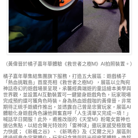
（黃偉晉於橘子嘉年華體驗《救世者之樹M》AI拍照裝置。）
橘子嘉年華集結集團旗下服務，打造五大展區：遊戲橘子
「熱血挑戰島」首度亮相《救世者之樹M》，展區以立陶宛
神話奇幻的遊戲場景呈現，承襲經典端遊的童話繪本美學與
世界觀，並設置AI互動裝置可一鍵變身遊戲角色，玩家現場
完成預約還可獲角色時裝。身為熱血遊戲咖的黃偉晉，非常
期待正統手遊續作推出，並透露自己曾是忠實玩家，展區AI
體驗化身遊戲角色讓他興奮直呼「人生清單又完成一項！」
喊話早日開服！此外，甫推改版的《天堂M》粉電女雷神也
搶佔焦點，以結合聲光特效的「雷神球」邀玩家感受極致電
力快感；《新楓之谷》、《新瑪奇》及《艾爾之光》展區則
透過經典內容實體化、玩家紀念牆與時光迴廊等體驗，喚起