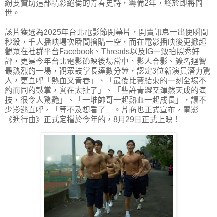
紛要贊助這部精彩絕倫的青春史詩，籌備2年，終於即將問
世。
該片獲選為2025年台北電影節閉幕片，開賣訊息一出便瞬間
秒殺，千人播映場次瞬間搶購一空，而在電影播映後更掀起
觀眾在社群平台Facebook、Threads以及IG一致拍照秀好
評，更是今年台北電影節映後場當中，影人合影、簽名迴響
最熱烈的一場，觀眾鼓掌長達數分鐘，認定3位新演員潛力驚
人，更直呼「熱血又青春」、「最後比賽結束的一刻全場不
約而同的鼓掌，實在太扯了」、「些許青澀又渾然天成的演
技，很令人驚艷」、「一堆帥哥一起熱血一起成長」，讓不
少影迷直呼，「等不及想看了」。片商也正式宣布，電影
《進行曲》正式定檔於今年的，8月29日正式上映！