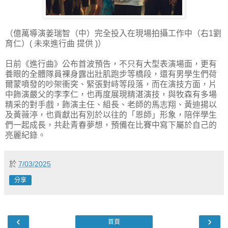
（億萬導演姜瑞智（中）完全投入在現場拍攝工作中（右1劉
育仁）( 未來進行曲 提供 )）
日前《進行曲》公布首波預告，不只有大型表演場面，更有
養眼的全體隊員裸身露出壯肌跑步等橋段，還有男學生們荷
爾蒙噴發的吵架衝突、緊張對峙等段落，而在演技方面，片
中飾演嚴父的李李仁，也再度展現精湛演技，與牧森有多場
精采的對手戲，飾演主任、組長、老師的馬志翔、黃迪揚以
及黃薇渟，也貢獻出有別於以往的「恩師」形象，陪伴學生
們一起成長，共赴青春夢想，預備在比賽中寫下屬於自己的
亮麗紀錄。
於
7/03/2025
分享
‹
›
首頁