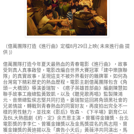
（億萬團隊打造《進行曲》定檔8月29日上映( 未來進行曲 提
供 )）
億萬團隊打造今年夏天最熱血的青春電影《進行曲》，故事
受到真人真事啟發，電影改編自世界大賽冠軍「建中樂旗聯
隊」的真實故事，呈現這支不被外界看好的雜牌軍，如何為
台灣寫下精彩歷史的熱血歷程。電影主創億萬團隊包含《角
頭－大橋頭》導演姜瑞智、《痞子英雄首部曲》編劇陳慧如
聯手故事工廠總監黃致凱，以及《聽見歌再唱》監製陳鴻
元、音樂總監侯志堅共同打造。姜瑞智這回將角頭黑社會的
兄弟情誼，轉戰到青春熱血的同窗好友，再度拍出完全不一
樣的男性魅力，並找來《影后》牧森、《下半場》劉育仁以
及BL大熱戲劇《約．定》余杰恩主演，曾獲得金鐘獎、台北
電影獎的李李仁、曾獲金鐘獎以及金馬獎提名的馬志翔、曾
獲金鐘獎的黃迪揚以及「廣告小天后」黃薇渟共同演出，馬