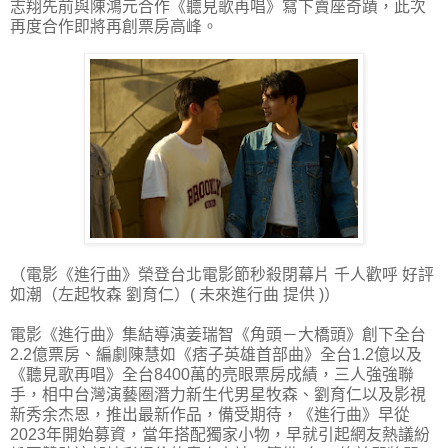
志翔先前與陳鴻元合作《聽見歌再唱》寫下賣座奇蹟，此次
再度合作即將再創票房高峰。
（電影《進行曲》榮登台北電影節秒殺閉幕片 千人歡呼 好評
如潮（左起牧森 劉育仁）( 未來進行曲 提供 )）
電影《進行曲》集結導演姜瑞智《角頭－大橋頭》創下全台
2.2億票房、編劇陳慧如《痞子英雄首部曲》全台1.2億以及
《聽見歌再唱》全台8400萬的亮眼票房成績，三人強強聯
手，相中台灣演藝圈潛力新生代男星牧森、劉育仁以及影視
新秀余杰恩，推出最新作品，備受期待，《進行曲》早從
2023年開始募資，當年搭配獨家小物，早就引起網友熱議紛