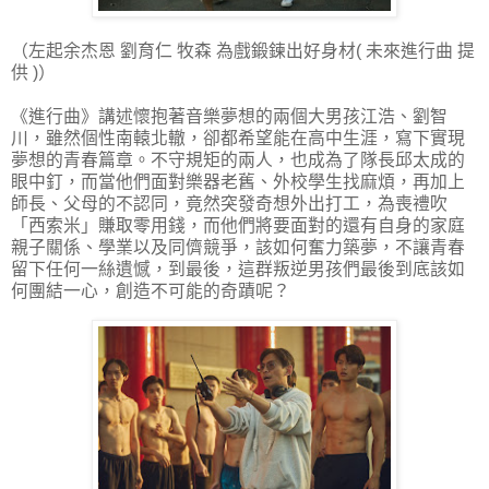
（左起余杰恩 劉育仁 牧森 為戲鍛鍊出好身材( 未來進行曲 提
供 )）
《進行曲》講述懷抱著音樂夢想的兩個大男孩江浩、劉智
川，雖然個性南轅北轍，卻都希望能在高中生涯，寫下實現
夢想的青春篇章。不守規矩的兩人，也成為了隊長邱太成的
眼中釘，而當他們面對樂器老舊、外校學生找麻煩，再加上
師長、父母的不認同，竟然突發奇想外出打工，為喪禮吹
「西索米」賺取零用錢，而他們將要面對的還有自身的家庭
親子關係、學業以及同儕競爭，該如何奮力築夢，不讓青春
留下任何一絲遺憾，到最後，這群叛逆男孩們最後到底該如
何團結一心，創造不可能的奇蹟呢？