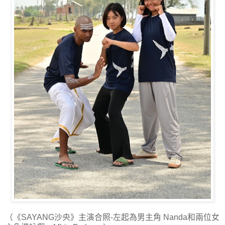
（《SAYANG沙央》主演合照-左起為男主角 Nanda和兩位女