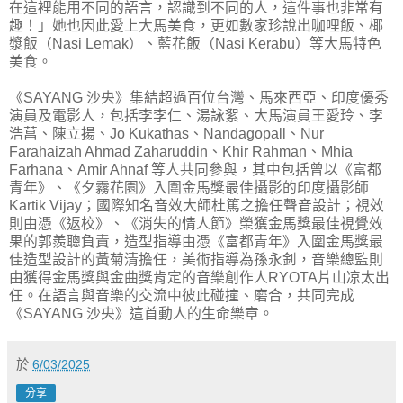
在這裡能用不同的語言，認識到不同的人，這件事也非常有
趣！」她也因此愛上大馬美食，更如數家珍說出咖哩飯、椰
漿飯（Nasi Lemak）、藍花飯（Nasi Kerabu）等大馬特色
美食。
《SAYANG 沙央》集結超過百位台灣、馬來西亞、印度優秀
演員及電影人，包括李李仁、湯詠絮、大馬演員王愛玲、李
浩菖、陳立揚、Jo Kukathas、Nandagopall、Nur
Farahaizah Ahmad Zaharuddin、Khir Rahman、Mhia
Farhana、Amir Ahnaf 等人共同參與，其中包括曾以《富都
青年》、《夕霧花園》入圍金馬獎最佳攝影的印度攝影師
Kartik Vijay；國際知名音效大師杜篤之擔任聲音設計；視效
則由憑《返校》、《消失的情人節》榮獲金馬獎最佳視覺效
果的郭羨聰負責，造型指導由憑《富都青年》入圍金馬獎最
佳造型設計的黃菊清擔任，美術指導為孫永釗，音樂總監則
由獲得金馬獎與金曲獎肯定的音樂創作人RYOTA片山凉太出
任。在語言與音樂的交流中彼此碰撞、磨合，共同完成
《SAYANG 沙央》這首動人的生命樂章。
於
6/03/2025
分享