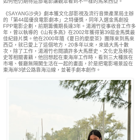
如何他仍期待這部電影讓觀眾看到不一樣的馬來西亞。
《SAYANG沙央》劇本獲文化部影視及流行音樂產業局主辦
的「第44屆優良電影劇本」之特優獎，同年入選金馬創投
FPP電影企劃，前期籌備期長達3年。湯湘竹從事收音工作多
年，曾以執導的《山有多高》在2002年獲得第39屆金馬獎最
佳紀錄片獎。他在2000年隨《夏日的麼麼茶》團隊來到馬來
西亞，就已愛上了這個地方，20多年以來，來過大馬十數
次，除了工作，湯湘竹也閱讀許多大馬歷史、文化史及移民
史等相關書籍，他回想起在東海岸工作時，看到三大種族在
市場、餐廳無隔閡生活在一起的畫面，於是把電影場景設在
東海岸3號公路靠海沿線，並著手劇本創作。