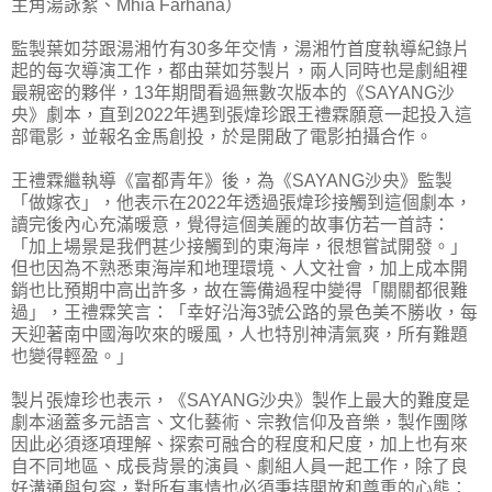
主角湯詠絮、Mhia Farhana）
監製葉如芬跟湯湘竹有30多年交情，湯湘竹首度執導紀錄片
起的每次導演工作，都由葉如芬製片，兩人同時也是劇組裡
最親密的夥伴，13年期間看過無數次版本的《SAYANG沙
央》劇本，直到2022年遇到張煒珍跟王禮霖願意一起投入這
部電影，並報名金馬創投，於是開啟了電影拍攝合作。
王禮霖繼執導《富都青年》後，為《SAYANG沙央》監製
「做嫁衣」，他表示在2022年透過張煒珍接觸到這個劇本，
讀完後內心充滿暖意，覺得這個美麗的故事仿若一首詩：
「加上場景是我們甚少接觸到的東海岸，很想嘗試開發。」
但也因為不熟悉東海岸和地理環境、人文社會，加上成本開
銷也比預期中高出許多，故在籌備過程中變得「關關都很難
過」，王禮霖笑言：「幸好沿海3號公路的景色美不勝收，每
天迎著南中國海吹來的暖風，人也特別神清氣爽，所有難題
也變得輕盈。」
製片張煒珍也表示，《SAYANG沙央》製作上最大的難度是
劇本涵蓋多元語言、文化藝術、宗教信仰及音樂，製作團隊
因此必須逐項理解、探索可融合的程度和尺度，加上也有來
自不同地區、成長背景的演員、劇組人員一起工作，除了良
好溝通與包容，對所有事情也必須秉持開放和尊重的心態：