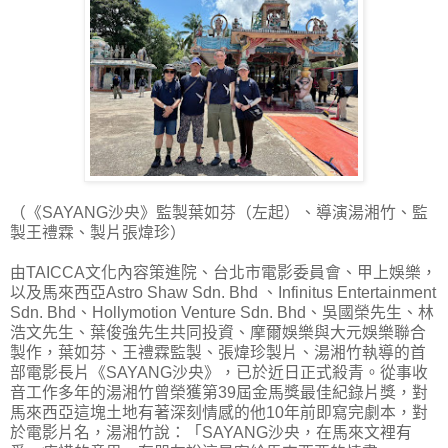
（《SAYANG沙央》監製葉如芬（左起）、導演湯湘竹、監
製王禮霖、製片張煒珍）
由TAICCA文化內容策進院、台北市電影委員會、甲上娛樂，
以及馬來西亞Astro Shaw Sdn. Bhd 、Infinitus Entertainment
Sdn. Bhd、Hollymotion Venture Sdn. Bhd、吳國榮先生、林
浩文先生、葉俊強先生共同投資、摩爾娛樂與大元娛樂聯合
製作，葉如芬、王禮霖監製、張煒珍製片、湯湘竹執導的首
部電影長片《SAYANG沙央》，已於近日正式殺青。從事收
音工作多年的湯湘竹曾榮獲第39屆金馬獎最佳紀錄片獎，對
馬來西亞這塊土地有著深刻情感的他10年前即寫完劇本，對
於電影片名，湯湘竹說：「SAYANG沙央，在馬來文裡有