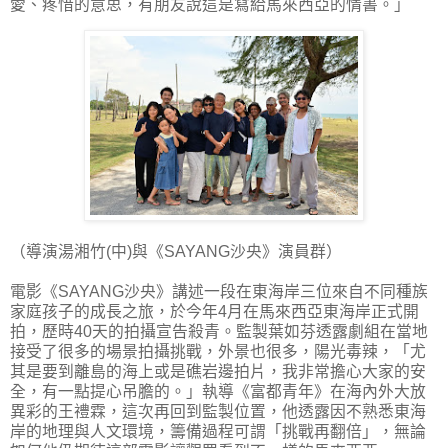
愛、疼惜的意思，有朋友說這是寫給馬來西亞的情書。」
（導演湯湘竹(中)與《SAYANG沙央》演員群）
電影《SAYANG沙央》講述一段在東海岸三位來自不同種族
家庭孩子的成長之旅，於今年4月在馬來西亞東海岸正式開
拍，歷時40天的拍攝宣告殺青。監製葉如芬透露劇組在當地
接受了很多的場景拍攝挑戰，外景也很多，陽光毒辣，「尤
其是要到離島的海上或是礁岩邊拍片，我非常擔心大家的安
全，有一點提心吊膽的。」執導《富都青年》在海內外大放
異彩的王禮霖，這次再回到監製位置，他透露因不熟悉東海
岸的地理與人文環境，籌備過程可謂「挑戰再翻倍」，無論