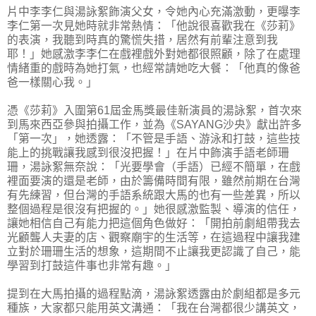
片中李李仁與湯詠絮飾演父女，令她內心充滿激動，更曝李
李仁第一次見她時就非常熱情：「他說很喜歡我在《莎莉》
的表演，我聽到時真的驚慌失措，居然有前輩注意到我
耶！」她感激李李仁在戲裡戲外對她都很照顧，除了在處理
情緒重的戲時為她打氣，也經常請她吃大餐：「他真的像爸
爸一樣關心我。」
憑《莎莉》入圍第61屆金馬獎最佳新演員的湯詠絮，首次來
到馬來西亞參與拍攝工作，並為《SAYANG沙央》獻出許多
「第一次」，她透露：「不管是手語、游泳和打鼓，這些技
能上的挑戰讓我感到很沒把握！」在片中飾演手語老師珊
珊，湯詠絮無奈說：「光要學會（手語）已經不簡單，在戲
裡面要演的還是老師，由於籌備時間有限，雖然前期在台灣
有先練習，但台灣的手語系統跟大馬的也有一些差異，所以
整個過程是很沒有把握的。」她很感激監製、導演的信任，
讓她相信自己有能力把這個角色做好：「開拍前劇組帶我去
光顧聾人夫妻的店、觀察廟宇的生活等，在這過程中讓我建
立對於珊珊生活的想象，這期間不止讓我更認識了自己，能
學習到打鼓這件事也非常有趣。」
提到在大馬拍攝的過程點滴，湯詠絮透露由於劇組都是多元
種族，大家都只能用英文溝通：「我在台灣都很少講英文，