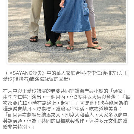
（《SAYANG沙央》中的華人家庭合照-李李仁(後排左)與王
愛玲(後排右)飾演湯詠絮的父母）
在片中與王愛玲飾演的老婆共同守護海岸邊小廟的「頭家」
由李李仁特別演出，一個月內，他3度往返大馬與台灣：「每
次都要花12小時在路途上，超狂！」可是他也欣喜能因為拍
攝走遍吉蘭丹、登嘉樓，體驗民宿生活、吃盡道地美食：
「而且這次劇組集結馬來人、印度人和華人，大家多以簡單
英語溝通，但為了共同的目標默契合作，這種多元文化的體
驗非常特別。」