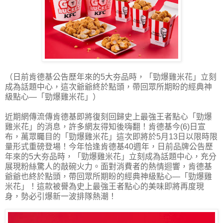
（日前肯德基公告歷年來的5大夯品時，「勁爆雞米花」立刻
成為話題中心，這次爺爺終於點頭，帶回眾所期盼的經典神
級點心—「勁爆雞米花」）
近期網傳流傳肯德基即將復刻回歸史上最強王者點心「勁爆
雞米花」的消息，許多網友得知後嗨翻！肯德基今(6)日宣
布，萬眾矚目的「勁爆雞米花」這次即將於5月13日以限時限
量形式重磅登場！今年恰逢肯德基40週年，日前品牌公告歷
年來的5大夯品時，「勁爆雞米花」立刻成為話題中心，充分
展現粉絲驚人的敲碗火力。面對消費者的熱情迴響，肯德基
爺爺也終於點頭，帶回眾所期盼的經典神級點心—「勁爆雞
米花」！這款被譽為史上最強王者點心的美味即將再度現
身，勢必引爆新一波排隊熱潮！