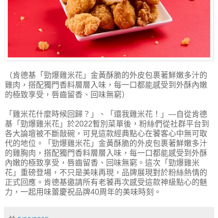
（肯德基「勁爆雞米花」金黃酥脆的外皮包裹著鮮嫩多汁的
雞肉，搭配獨門香料層層入味，每一口都能感受到外酥內嫩
的極致享受，唇齒留香、回味無窮）
「雞米花什麼時候回歸？」、「還我雞米花！」—自從肯德
基「勁爆雞米花」於2022暫別菜單後，粉絲們從社群平台到
各大論壇被不斷敲碗，可見這款經典點心在饕客心中無可取
代的地位。「勁爆雞米花」金黃酥脆的外皮包裹著鮮嫩多汁
的雞胸肉，搭配獨門香料層層入味，每一口都能感受到外酥
內嫩的極致享受，唇齒留香、回味無窮。這次「勁爆雞米
花」重磅登場，不只是美味再現，品牌展現對於粉絲熱情的
正式回應。肯德基邀請所有老饕再次感受這款神級點心的魅
力，一起用味蕾慶祝品牌40周年的美味時刻。