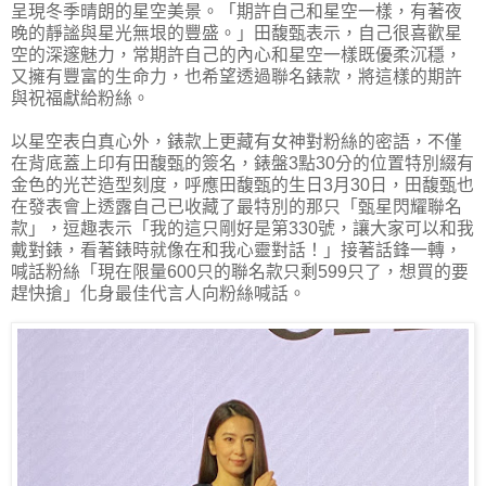
呈現冬季晴朗的星空美景。「期許自己和星空一樣，有著夜
晚的靜謐與星光無垠的豐盛。」田馥甄表示，自己很喜歡星
空的深邃魅力，常期許自己的內心和星空一樣既優柔沉穩，
又擁有豐富的生命力，也希望透過聯名錶款，將這樣的期許
與祝福獻給粉絲。
以星空表白真心外，錶款上更藏有女神對粉絲的密語，不僅
在背底蓋上印有田馥甄的簽名，錶盤3點30分的位置特別綴有
金色的光芒造型刻度，呼應田馥甄的生日3月30日，田馥甄也
在發表會上透露自己已收藏了最特別的那只「甄星閃耀聯名
款」，逗趣表示「我的這只剛好是第330號，讓大家可以和我
戴對錶，看著錶時就像在和我心靈對話！」接著話鋒一轉，
喊話粉絲「現在限量600只的聯名款只剩599只了，想買的要
趕快搶」化身最佳代言人向粉絲喊話。