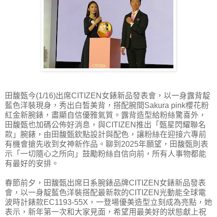
田馥甄今(1/16)出席CITIZEN女錶新品發表會，以一身露背靛
藍色洋裝現身，秀出白皙美背，搭配腕間Sakura pink櫻花粉
紅金新腕錶，盡顯自信優雅氣質。露背造型給粉絲驚喜外，
田馥甄也加碼公佈好消息，與CITIZEN推出「甄星閃耀聯名
款」腕錶，由田馥甄欽點設計與配色，讓粉絲在迎接六專前
有機會搶先收到女神新作品。聊到2025年願望，田馥甄則表
示「一切隨心之所向」鼓勵粉絲自信向前，所有人事物都能
有最好的安排。
春節前夕，田馥甄出席日系腕錶品牌CITIZEN女錶新品發表
會，以一身靛藍色洋裝搭配最新款的CITIZEN光動能全球電
波時計錶款EC1193-55X，一登場優美造型立刻成為亮點，她
表示，新年第一次和大家見面，希望用最美好的狀態獻上祝