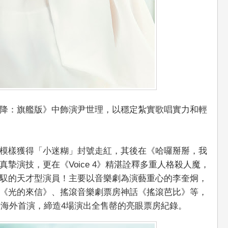
降：旗艦版》中飾演尹世理，以穩定紮實歌唱實力和輕
模樣獲得「小迷糊」封號走紅，其後在《哈囉掰掰，我
摯演技，更在《Voice 4》精湛詮釋多重人格殺人魔，
馭的天才型演員！主要以音樂劇為演藝重心的李奎炯，
《光的來信》、搖滾音樂劇票房神話《搖滾芭比》等，
行海外首演，締造4場演出全售罄的亮眼票房紀錄。