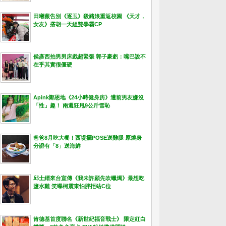
田曦薇告別《逐玉》殺豬娘重返校園 《天才，
女友》搭胡一天組雙學霸CP
侯彥西拍男男床戲超緊張 郭子豪虧：嘴巴說不
在乎其實很僵硬
Apink鄭恩地《24小時健身房》遭前男友嫌沒
「性」趣！ 兩週狂甩9公斤雪恥
爸爸8月吃大餐！西堤擺POSE送雞腿 原燒身
分證有「8」送海鮮
邱士縉來台宣傳《我未許願先吹蠟燭》最想吃
鹽水雞 笑曝柯震東怕胖拒站C位
肯德基首度聯名《新世紀福音戰士》 限定紅白