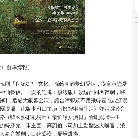
版》前導海報）
韓國「世紀CP」玄彬、孫藝真的夢幻愛情，從官宣戀愛
神仙眷侶。《愛的迫降：旗艦版》改編自同名韓劇，將
音樂劇，透過大銀幕公演，讓台灣觀眾不用飛韓國也能沉浸
爾現場。此版卡司由主演《機智牢房生活》並活躍於音
路（韓國藝術劇場區）最忙碌女演員」金勵鴛聯手主
的韓勝允、宋主喜，高顏值卡司加上動聽迷人嗓音，浪
人氣音樂劇，口碑盛讚，場場爆滿。