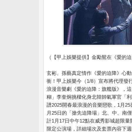
（【甲上娛樂提供】金勵鴛在《愛的迫
玄彬、孫藝真定情作《愛的迫降》心動
衝！甲上娛樂今（1/8）宣布將代理
浪漫音樂劇《愛的迫降：旗艦版》，這
糊」李奎炯挑樑化身北韓帥氣軍官「利
譜2025開春最浪漫的音樂戀歌，1月
月25日的「搶先迫降場」北、中、南
計1月17日中午12點在威秀影城超限量
限定公演場，詳細場次及套票內容下週