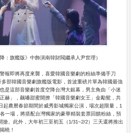
降：旗艦版》中飾演南韓財閥繼承人尹世理）
警報即將再度來襲，喜愛韓國音樂劇的粉絲準備手刀
發行多部韓國音樂劇旗艦版電影，首波重磅片單為韓國最強
也是這部音樂劇首度空降台灣大銀幕，男主角由「小迷
正赫」，飆嗓甜蜜開撩「韓國音樂劇女王」金勵鴛，共
25日起農曆春節期間於威秀影城獨家公演，場次超限量，1
僅各一場，將搭配台灣獨家的豪華精裝套票回饋粉絲，預
開搶。此外，大年初三至初五（1/31~2/2）三天還將推出
揭曉！