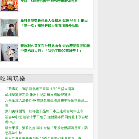
雙醬、8款角色盲卡 EVA粉絲準備開搶
新科青龍獎最佳新人金載原 8/30 登台！ 獻出
「第一次」寵粉解鎖人生首場海外活動
萩原利久首度在台辦見面會 丟台灣發票得知能
中獎抱頭大叫：「我扔了5000萬日幣！」
吃‧喝‧玩‧樂
「藏壽司」進駐新北市三重區 4月9日盛大開幕
貳樓聖誕限定款 推出甘納許榛果樹輪聖誕捲
八兵衛注入法餐DNA 煙燻炙燒生澳洲和牛等豪華新菜上
市
夢幻美味開賣！乾杯旗下品牌日本三連霸宮崎牛上市
福容A8打造超噴汁手工包子 邀桃園市民同賀雙十享自助
餐69折
融合果茶、酒香的好滋味 金格「果茶微醺調酒月餅」陪
您品味中秋
新女性享食主義再創新 15道全新夢幻美食驚喜上桌