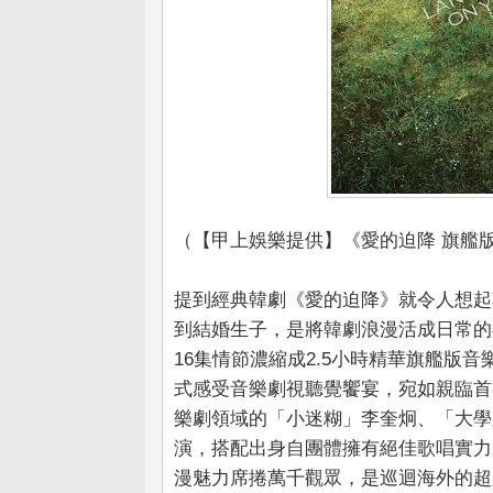
（【甲上娛樂提供】《愛的迫降 旗艦
提到經典韓劇《愛的迫降》就令人想起
到結婚生子，是將韓劇浪漫活成日常的
16集情節濃縮成2.5小時精華旗艦版
式感受音樂劇視聽覺饗宴，宛如親臨首
樂劇領域的「小迷糊」李奎炯、「大學
演，搭配出身自團體擁有絕佳歌唱實力
漫魅力席捲萬千觀眾，是巡迴海外的超