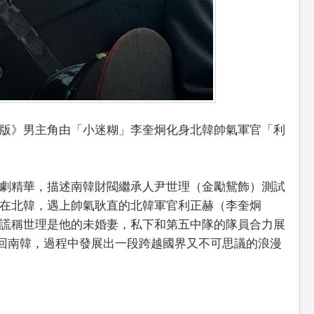
版》男主角由「小迷糊」李奎炯化身北韓帥氣軍官「利
劇精華，描述南韓財閥繼承人尹世理（金勵鴛飾）測試
在北韓，遇上帥氣耿直的北韓軍官利正赫（李奎炯
謊稱世理是他的未婚妻，私下和第五中隊的隊員合力展
圖送世理回南韓，過程中發展出一段跨越國界又不可思議的浪漫