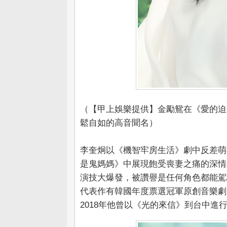
（【甲上娛樂提供】金勵鴛在《愛的迫
鬆自如的高音聞名）
李奎炯以《機智牢房生活》劇中反差萌
是鬼媽媽》中展現飽受喪妻之痛的深情真
演技大爆發，被讚譽是任何角色都能駕
代表作有韓國年度票選冠軍原創音樂劇
2018年他曾以《光的來信》到台中進