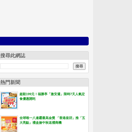
搜尋此網誌
熱門新聞
超殺199元！福勝亭「激安週」限時7天人氣定
食優惠開吃
全球唯一八連霸最高金獎 「香港皇玥」推「五
大亮點」禮盒搶中秋送禮商機