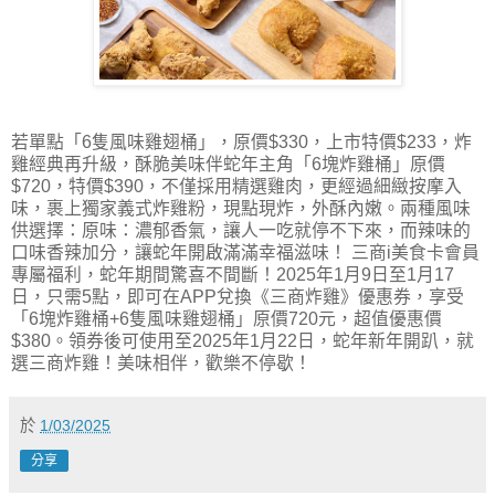
若單點「6隻風味雞翅桶」，原價$330，上市特價$233，炸
雞經典再升級，酥脆美味伴蛇年主角「6塊炸雞桶」原價
$720，特價$390，不僅採用精選雞肉，更經過細緻按摩入
味，裹上獨家義式炸雞粉，現點現炸，外酥內嫩。兩種風味
供選擇：原味：濃郁香氣，讓人一吃就停不下來，而辣味的
口味香辣加分，讓蛇年開啟滿滿幸福滋味！ 三商i美食卡會員
專屬福利，蛇年期間驚喜不間斷！2025年1月9日至1月17
日，只需5點，即可在APP兌換《三商炸雞》優惠券，享受
「6塊炸雞桶+6隻風味雞翅桶」原價720元，超值優惠價
$380。領券後可使用至2025年1月22日，蛇年新年開趴，就
選三商炸雞！美味相伴，歡樂不停歇！
於
1/03/2025
分享