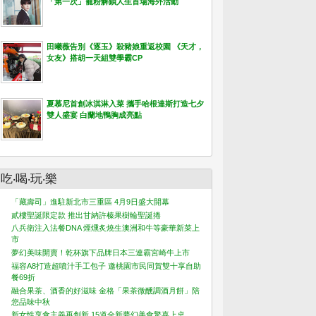
「第一次」寵粉解鎖人生首場海外活動
田曦薇告別《逐玉》殺豬娘重返校園 《天才，
女友》搭胡一天組雙學霸CP
夏慕尼首創冰淇淋入菜 攜手哈根達斯打造七夕
雙人盛宴 白蘭地鴨胸成亮點
吃‧喝‧玩‧樂
「藏壽司」進駐新北市三重區 4月9日盛大開幕
貳樓聖誕限定款 推出甘納許榛果樹輪聖誕捲
八兵衛注入法餐DNA 煙燻炙燒生澳洲和牛等豪華新菜上
市
夢幻美味開賣！乾杯旗下品牌日本三連霸宮崎牛上市
福容A8打造超噴汁手工包子 邀桃園市民同賀雙十享自助
餐69折
融合果茶、酒香的好滋味 金格「果茶微醺調酒月餅」陪
您品味中秋
新女性享食主義再創新 15道全新夢幻美食驚喜上桌