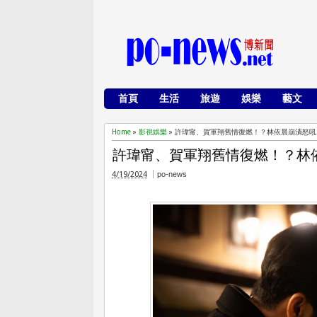
首頁
生活
旅遊
娛樂
藝文
Home
»
影視娛樂
»
許瑋甯、賀軍翔舊情復燃！？林依晨崩潰怒吼
許瑋甯、賀軍翔舊情復燃！？林
4/19/2024
po-news