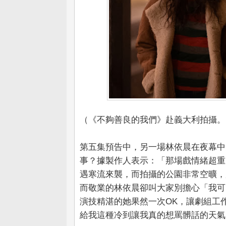
（《不夠善良的我們》赴義大利拍攝。（
第五集預告中，另一場林依晨在夜幕中
事？據製作人表示：「那場戲情緒超重
遇寒流來襲，而拍攝的公園非常空曠，
而敬業的林依晨卻叫大家別擔心「我可
演技精湛的她果然一次OK，讓劇組工
給我這種冷到讓我真的想罵髒話的天氣