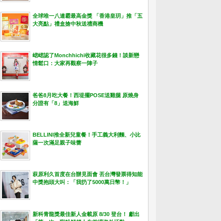
全球唯一八連霸最高金獎 「香港皇玥」推「五
大亮點」禮盒搶中秋送禮商機
峮峮認了Monchhichi收藏花很多錢！談新戀
情鬆口：大家再觀察一陣子
爸爸8月吃大餐！西堤擺POSE送雞腿 原燒身
分證有「8」送海鮮
BELLINI推全新兒童餐！手工義大利麵、小比
薩一次滿足親子味蕾
萩原利久首度在台辦見面會 丟台灣發票得知能
中獎抱頭大叫：「我扔了5000萬日幣！」
新科青龍獎最佳新人金載原 8/30 登台！ 獻出