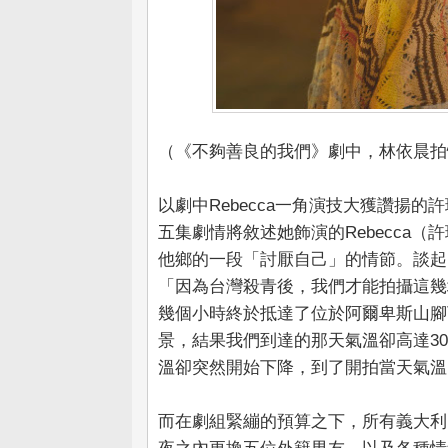
（《不夠善良的我們》劇中，林依晨拍性
以劇中Rebecca一角演技大獲讚揚
五集劇情將敘述她飾演的Rebecca
他鄉的一段「討厭自己」的情節。談起
「因為台灣殺青後，我們才能拍攝這幾
幾個小時終於抵達了位於阿爾卑斯山腳下
景，結果我們到達的那天氣溫卻高達3
溫卻突然開始下降，到了開拍當天氣溫
而在劇組緊繃的預算之下，所有義大利