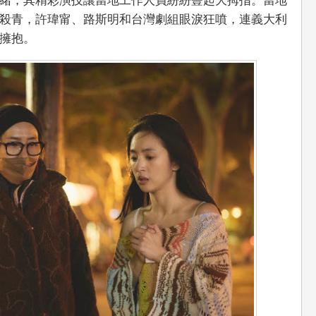
緒，其精彩演技讓當地工作人員紛紛豎起大拇指。當地
殺青，許瑋甯、路斯明和台灣劇組眼淚狂噴，連義大利
擁抱。