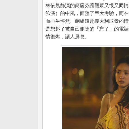
林依晨飾演的簡慶芬讓觀眾又恨又同情
飾演）的中風，面臨了巨大考驗，而在
而心生怦然、劇組遠赴義大利取景的情節
是想起了被自己刪除的「忘了」的電話
情復燃，讓人屏息。