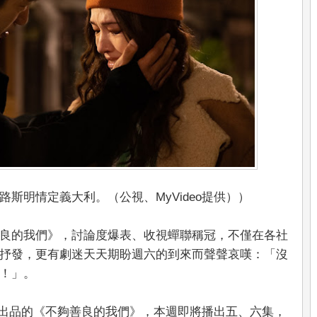
斯明情定義大利。（公視、MyVideo提供））
良的我們》，討論度爆表、收視蟬聯稱冠，不僅在各社
抒發，更有劇迷天天期盼週六的到來而聲聲哀嘆：「沒
！」。
共同出品的《不夠善良的我們》，本週即將播出五、六集，