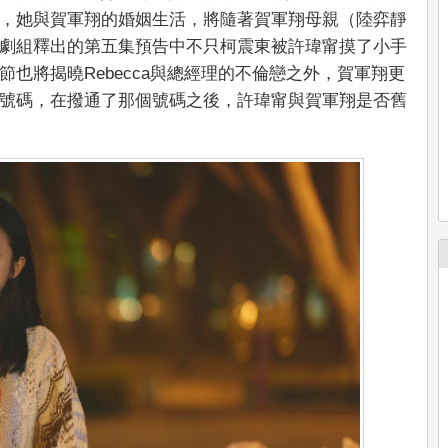
，她與賀軍翔的婚姻生活，將隨著賀軍翔母親（陸弈靜
劇組釋出的第五集預告中不只柯震東被許瑋甯摸了小手
也將揭曉Rebecca與總經理的不倫戀之外，賀軍翔更
號碼，在撥通了那個號碼之後，許瑋甯與賀軍翔是否舊