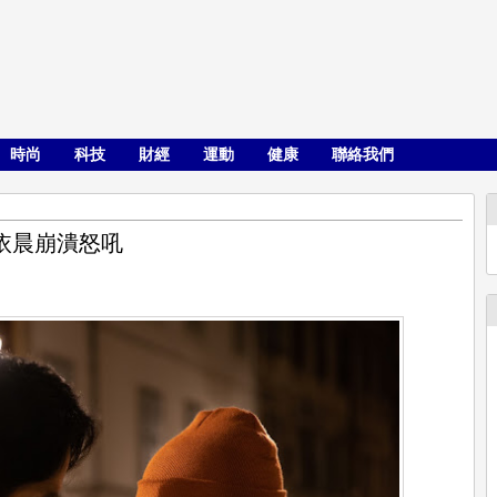
時尚
科技
財經
運動
健康
聯絡我們
依晨崩潰怒吼