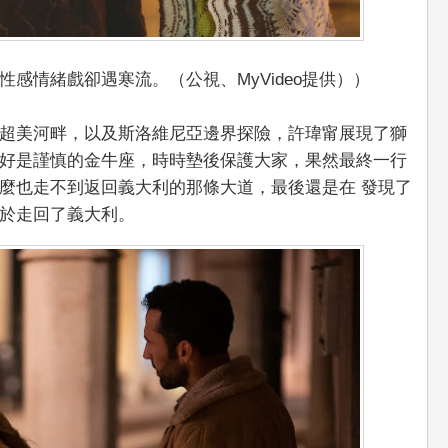
感情緒戲卻遇寒流。（公視、MyVideo提供））
超美河畔，以及斯洛維尼亞邊界探險，許瑋甯展現了獅
好是謹慎的金牛座，時時墊後保護大家，果然最終一行
麼也走不到返回義大利的那條大道，最後還是在 發現了
於走回了義大利。