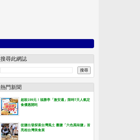
搜尋此網誌
熱門新聞
超殺199元！福勝亭「激安週」限時7天人氣定
食優惠開吃
從鹽出發探索台灣風土 臺鹽「六色風味鹽」首
亮相台灣美食展