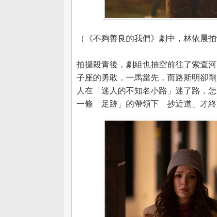
（《不夠善良的我們》劇中，林依晨拍性
拍攝殺青後，劇組也抽空前往了索查河
子座的勇敢，一馬當先，而路斯明卻剛
人在「迷人的不知名小路」迷了路，怎
一條「足跡」的帶領下「抄近道」才終