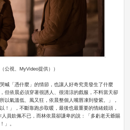
公視、MyVideo提供））
哭喊「憑什麼」的情節，也讓人好奇究竟發生了什麼
，但依晨必須穿著很誘人、很清涼的戲服，不料當天卻
所以氣溫低、風又狂，依晨整個人嘴唇凍到發紫。」，
以！」，不斷靠跑步取暖，最後也最重要的情緒鏡頭，
作人員欽佩不已，而林依晨卻謙卑的說：「多虧老天爺賜
！」。