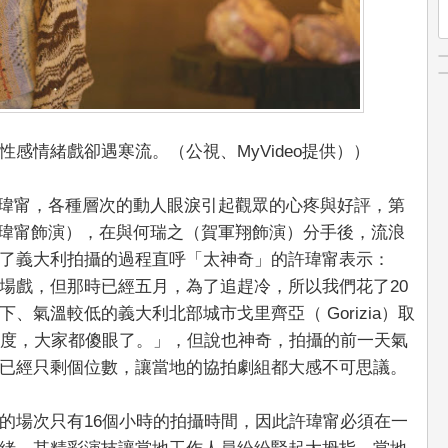
感情緒戲卻遇寒流。（公視、MyVideo提供））
的許瑋甯，各種層次的動人眼淚引起觀眾的心疼與好評，第
（許瑋甯飾演），在與何瑞之（賀軍翔飾演）分手後，流浪
了義大利拍攝的過程直呼「太神奇」的許瑋甯表示：
場戲，但那時已經五月，為了追趕冷，所以我們花了20
、氣溫較低的義大利北部城市戈里齊亞（ Gorizia）取
0度，大家都傻眼了。」，但說也神奇，拍攝的前一天氣
已經只剩個位數，讓當地的協拍劇組都大感不可思議。
的場次只有16個小時的拍攝時間，因此許瑋甯必須在一