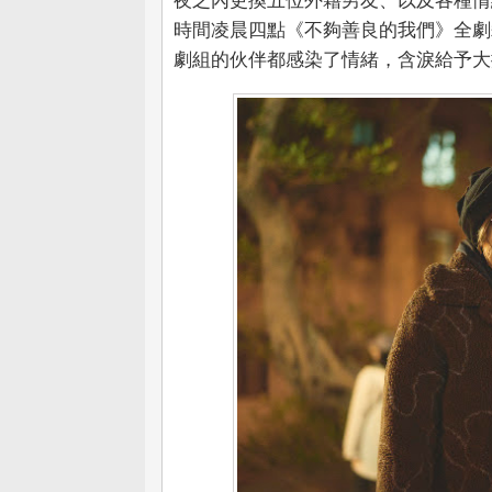
夜之內更換五位外籍男友、以及各種情
時間凌晨四點《不夠善良的我們》全劇
劇組的伙伴都感染了情緒，含淚給予大