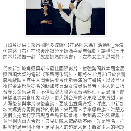
（照片提供：采昌國際多媒體/【花路阿朱媽】活動照_導演
何書銘（右）在映後座談分享媽媽喜愛看韓劇，讓構思七年
的本片猶如一封「獻給媽媽的情書」，左為女主角洪慧芳 ）
代表新加坡角逐奧斯卡最佳國際影片，並強勢問鼎本屆金馬
獎四項大獎的電影《花路阿朱媽》，即將在12月23日於台灣
感動獻映。其中入圍金馬獎最佳新導演的何書銘，以及首位
獲得金馬影后提名的新加坡資深女演員洪慧芳，兩人近日抵
台參與金馬盛會，不僅抽空大啖道地台灣料理，對過貓、蘭
陽糕渣等美食印象深刻，更大讚台灣的水果吃起來真甜。兩
人隨後參與本片映後座談，更使出宣傳奇招，呼應片中新加
坡大媽隻身勇闖南韓的劇情，只見兩人手拿導遊旗，洪慧芳
更俏皮拖著行李箱現身金馬影展會場，受到觀眾熱烈擁戴，
並爭相與兩人合影。只見排隊人龍絡繹不絕，光是簽名、拍
照就超過半個小時，足見兩人的超高人氣！觀賞本片的觀眾