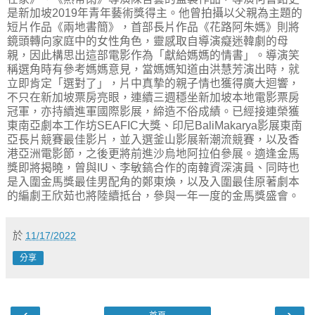
是新加坡2019年青年藝術獎得主。他曾拍攝以父親為主題的
短片作品《兩地書簡》，首部長片作品《花路阿朱媽》則將
鏡頭轉向家庭中的女性角色，靈感取自導演癡迷韓劇的母
親，因此構思出這部電影作為「獻給媽媽的情書」。導演笑
稱選角時有參考媽媽意見，當媽媽知道由洪慧芳演出時，就
立即肯定「選對了」，片中真摯的親子情也獲得廣大迴響，
不只在新加坡票房亮眼，連續三週穩坐新加坡本地電影票房
冠軍，亦持續進軍國際影展，締造不俗成績。已經接連榮獲
東南亞劇本工作坊SEAFIC大獎、印尼BaliMakarya影展東南
亞長片競賽最佳影片，並入選釜山影展新潮流競賽，以及香
港亞洲電影節，之後更將前進沙烏地阿拉伯參展。適逢金馬
獎即將揭曉，曾與IU、李敏鎬合作的南韓資深演員、同時也
是入圍金馬獎最佳男配角的鄭東煥，以及入圍最佳原著劇本
的編劇王欣茹也將陸續抵台，參與一年一度的金馬獎盛會。
於
11/17/2022
分享
‹
›