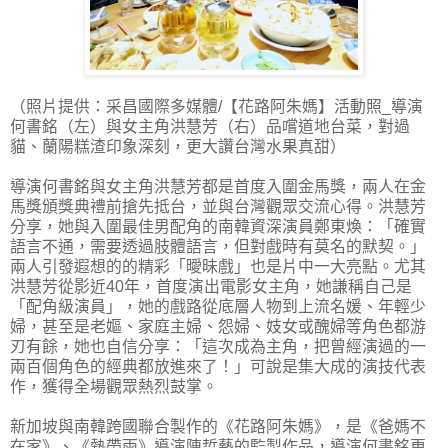
（照片提供：采昌國際多媒體/【花路阿朱媽】活動照_導演
何書銘（左）與女主角洪慧芳（右）品嚐道地台菜，對過
貓、蘭陽糕渣印象深刻，更大讚台灣水果真甜）
導演何書銘與女主角洪慧芳都是首度入圍金馬獎，兩人在金
馬獎頒獎典禮前搶先抵台，並與台灣觀眾交流心得。洪慧芳
分享，她與入圍最佳男配角的南韓資深演員鄭東煥：「確實
語言不通，需要透過肢體語言，但對戲時有莫名的默契。」
兩人引發遐想的的精彩「曖昧戲」也是片中一大亮點。尤其
洪慧芳從影近40年，首度演出電影女主角，她謙稱自己是
「配角級演員」，她的戲路從底層人物到上流名媛、年輕少
婦，甚至是老嫗、家庭主婦、怨婦、妓女或醜婦等角色都游
刃有餘，她也自信分享：「這次成為主角，把曾經演過的一
兩百個角色的經典都放進來了！」可說是集大成的演技代表
作，獲得全場觀眾熱烈鼓掌。
新加坡與南韓跨國聯合製作的《花路阿朱媽》，是《爸媽不
在家》、《熱帶雨》導演陳哲藝的監製作品，導演何書銘更