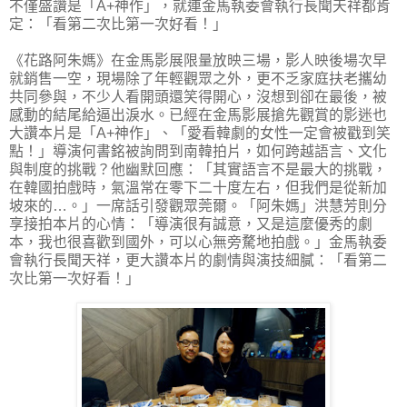
不僅盛讚是「A+神作」，就連金馬執委會執行長聞天祥都肯
定：「看第二次比第一次好看！」
《花路阿朱媽》在金馬影展限量放映三場，影人映後場次早
就銷售一空，現場除了年輕觀眾之外，更不乏家庭扶老攜幼
共同參與，不少人看開頭還笑得開心，沒想到卻在最後，被
感動的結尾給逼出淚水。已經在金馬影展搶先觀賞的影迷也
大讚本片是「A+神作」、「愛看韓劇的女性一定會被戳到笑
點！」導演何書銘被詢問到南韓拍片，如何跨越語言、文化
與制度的挑戰？他幽默回應：「其實語言不是最大的挑戰，
在韓國拍戲時，氣溫常在零下二十度左右，但我們是從新加
坡來的…。」一席話引發觀眾莞爾。「阿朱媽」洪慧芳則分
享接拍本片的心情：「導演很有誠意，又是這麼優秀的劇
本，我也很喜歡到國外，可以心無旁騖地拍戲。」金馬執委
會執行長聞天祥，更大讚本片的劇情與演技細膩：「看第二
次比第一次好看！」