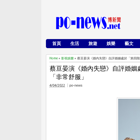
首頁
生活
旅遊
娛樂
藝文
Home
»
影視娛樂
»
蔡亘晏演《婚內失戀》自評婚姻處於「第四階
蔡亘晏演《婚內失戀》自評婚姻
「非常舒服」
4/04/2022
po-news