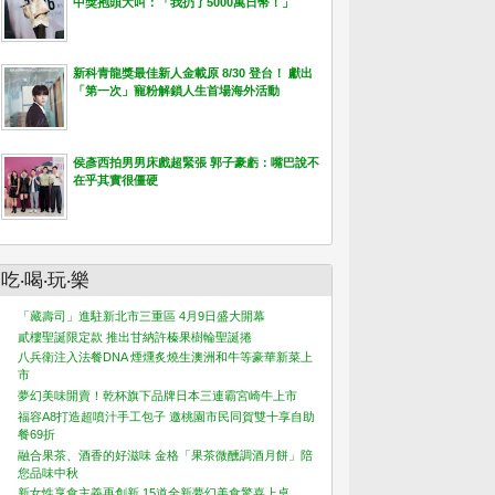
中獎抱頭大叫：「我扔了5000萬日幣！」
新科青龍獎最佳新人金載原 8/30 登台！ 獻出
「第一次」寵粉解鎖人生首場海外活動
侯彥西拍男男床戲超緊張 郭子豪虧：嘴巴說不
在乎其實很僵硬
吃‧喝‧玩‧樂
「藏壽司」進駐新北市三重區 4月9日盛大開幕
貳樓聖誕限定款 推出甘納許榛果樹輪聖誕捲
八兵衛注入法餐DNA 煙燻炙燒生澳洲和牛等豪華新菜上
市
夢幻美味開賣！乾杯旗下品牌日本三連霸宮崎牛上市
福容A8打造超噴汁手工包子 邀桃園市民同賀雙十享自助
餐69折
融合果茶、酒香的好滋味 金格「果茶微醺調酒月餅」陪
您品味中秋
新女性享食主義再創新 15道全新夢幻美食驚喜上桌