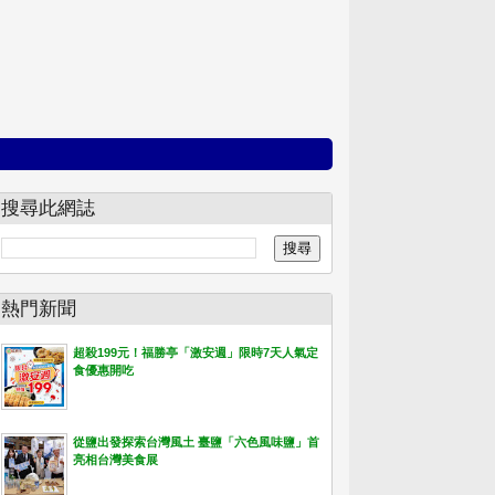
搜尋此網誌
熱門新聞
超殺199元！福勝亭「激安週」限時7天人氣定
食優惠開吃
從鹽出發探索台灣風土 臺鹽「六色風味鹽」首
亮相台灣美食展