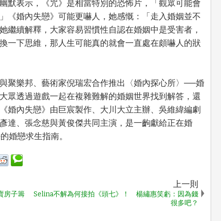
幽默表示，《咒》是相當特別的恐怖片，「觀眾可能會
」《婚內失戀》可能更嚇人，她感慨：「走入婚姻並不
她繼續解釋，大家容易習慣性自認在婚姻中是受害者，
換一下思維，那人生可能真的就會一直處在頗嚇人的狀
與聚樂邦、藝術家倪瑞宏合作推出〈婚內探心所〉──婚
大眾透過遊戲一起在複雜難解的婚姻世界找到解答，還
《婚內失戀》由巨宸製作、大川大立主辦、吳維緯編劇
彥達、張念慈與黃俊傑共同主演，是一齣獻給正在婚
好的婚戀求生指南。
上一則
賣房子籌
Selina不解為何接拍《頭七》！ 楊繡惠笑虧：因為錢
很多吧？