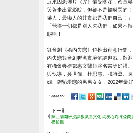
近來因恐怖片《咒》備受關注，蔡亘晏
哭著走出電影院，但卻不是被嚇哭的！
嚇人，最嚇人的其實都是我們自己！」
「覺得一切都是別人欠我們，如果不轉
態唷！」
舞台劇《婚內失戀》也推出創意行銷，
內失戀舞台劇聯名實境解謎遊戲，歡迎
有機會獲得鄧惠文醫師簽名書等好禮。
與執導，吳世偉、杜思慧、張詩盈、陳
姻、體驗愛戀的男男女女，2022年最
下一則
陳亞蘭開班授課教戲曲文化 網友心疼陳亞蘭
措拍攝