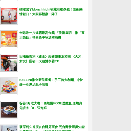
峮峮認了Monchhichi收藏花很多錢！談新戀
情鬆口：大家再觀察一陣子
全球唯一八連霸最高金獎 「香港皇玥」推「五
大亮點」禮盒搶中秋送禮商機
田曦薇告別《逐玉》殺豬娘重返校園 《天才，
女友》搭胡一天組雙學霸CP
BELLINI推全新兒童餐！手工義大利麵、小比
薩一次滿足親子味蕾
爸爸8月吃大餐！西堤擺POSE送雞腿 原燒身
分證有「8」送海鮮
萩原利久首度在台辦見面會 丟台灣發票得知能