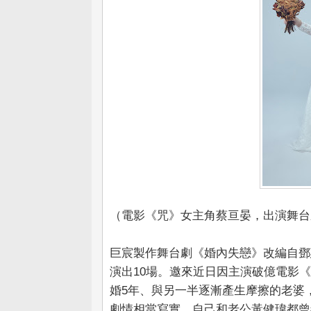
（電影《咒》女主角蔡亘晏，出演舞台
巨宸製作舞台劇《婚內失戀》改編自鄧
演出10場。邀來近日因主演破億電影
婚5年、與另一半逐漸產生摩擦的老婆
劇情相當寫實，自己和老公黃健瑋都曾