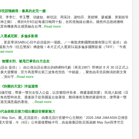
林玟誼憶繞境：像真的走完一趟
識賢、李李仁、李玉璽、項婕如、林玟誼、周采詩、謝怡芬、黃鐙輝、廖威廉、黃新皓等
神之鄉》，將於8月9日起每週日晚間十點，在民視無線台播出。雖然作品曾經播映
有機會再次感受融合台灣...
Read more
料入選威尼斯、多倫多影展
，更是導演SABU心目中必須提的一場戲。／一條龍虎豹國際娛樂有限公司 提供） 由
最新力作《狂忘警探》傳捷報！本片正式入選第51屆多倫多國際影展（TIFF）「午夜
ad more
」 無懼水刑、被甩巴掌告白方志友
台 提供）） 由公視台語台推出的磅礡時代劇《再見1987》即將於 8 月 30 日正式上
發廣大迴響後，官方再度釋出第三波角色預告「中銘篇」，聚焦由禾浩辰飾演的斯文青
演出守...
Read more
奏《快樂的天堂》洋溢溫情
拍攝空檔，帶著一雙兒女投入公益，以音樂陪伴長者，傳遞溫暖與愛） 民視八點檔《豆
中角色暫時休息、適逢孩子從美國返台放暑假，難得擁有完整的家庭時光，便帶著一雙
充滿意義的暑假。 ...
Read more
A！兩代金曲歌后接力唱出臺語音樂新魅力
媚 May Sun。圖_北流提供） 由臺北流行音樂中心主辦的「2026 JAM JAM ASIA 亞洲音
區盛大登場，今（6日）公布最後壓軸卡司，由金曲臺語歌后孫淑媚 May Sun與李竺芯