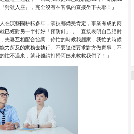
『對號入座』，完全沒有在客氣的直接坐下去耶！」
人在演藝圈耕耘多年，演技都備受肯定，事業有成的兩
就已經對另一半打好「預防針」，「直接表明自己絕對
，夫妻互相配合協調，你忙的時候我顧家，我忙的時候
能力所及的家務去執行。不要隨便要求對方做家事，不
的忙不過來，就花錢請打掃阿姨來救救我們了！」