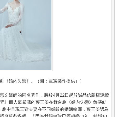
劇《婚內失戀》。（圖：巨宸製作提供））
惠文醫師的同名著作，將於4月22日起於誠品信義店連續
《咒》而人氣暴漲的蔡亘晏在舞台劇《婚內失戀》飾演結
，劇中呈現三對夫妻在不同婚齡的婚姻輪廓，蔡亘晏認為
經歷這些過程，「因為我跟健瑋已經相戀11年、結婚10