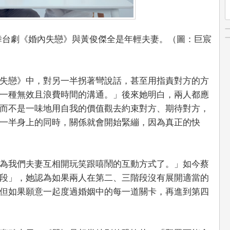
舞台劇《婚內失戀》與黃俊傑全是年輕夫妻。（圖：巨宸
失戀》中，對另一半拐著彎說話，甚至用指責對方的方
一種無效且浪費時間的溝通。」後來她明白，兩人都應
而不是一味地用自我的價值觀去約束對方、期待對方，
一半身上的同時，關係就會開始緊繃，因為真正的快
為我們夫妻互相開玩笑跟嘻鬧的互動方式了。」如今蔡
段」，她認為如果兩人在第二、三階段沒有展開適當的
但如果願意一起度過婚姻中的每一道關卡，再進到第四