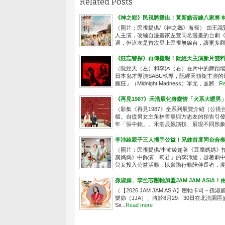
Related Posts
《神之鄉》民視將播出！黃新皓苦練八家將 
（照片：民視提供/《神之鄉》海報） 由王
人主演，改編自漫畫家左萱同名漫畫的台劇《
過，但這次是首次登上民視無線台，讓更多觀眾
《狂忘警探》再傳捷報！阮經天主演新片雙
（阮經天（左）和李沐（右）在片中的舞蹈場
日本鬼才導演SABU執導，阮經天領銜主演的
瘋狂」（Midnight Madness）單元，並將...
Re
《再見1987》禾浩辰化身癡情「犬系大暖男
（影集《再見1987》全系列展覽介紹（公視台語
檔。自從男女主角林哲熹與方志友的預告引
年「張中銘」。禾浩辰飆演技、展現不同形象，
李沛綾親子三人攜手公益！兄妹首度同台合
（照片：民視提供/李沛綾趁著《豆腐媽媽》
腐媽媽》中飾演「莉君」的李沛綾，趁著劇
兒女投入公益活動，以實際行動陪伴長者，度過
孫淑媚、李竺芯壓軸加盟JAM JAM ASI
（【2026 JAM JAM ASIA】壓軸卡司－孫淑
樂節（JJA）」將於8月29、30日在北流園
Sir...
Read more