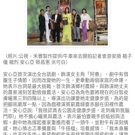
（照片:公視、禾豐製作提供/牛車來去開拍記者會游安順 楊子
儀 楊烈 安心亞 蔡昌憲 米可白）
安心亞首次演出全台語劇，飾演女主角「阿春」，劇中有借
腹生子情節，因而改變她的一生，更牽動兩個家庭的命運。
她表示台詞是最大挑戰，首次飾演鄉村農婦，與飾演她丈夫
的蕭景鴻刻苦勤儉做農活，安心亞為角色要將現在的白皙皮
膚曬黑三到四階以上，導演出功課要她走健康步道，為的是
把腳底磨厚一點，因為戲裡演貧窮農婦要赤腳在田裡作農
活。安心亞說:「我很認真去公園走健康步道，走到痛到我腦
門耶!」她不擔心曬黑與農活，表示最怕要親手抓蚯蚓與活
蝦。劇中她為撐起養家重擔而養了一頭牛，並對牛有深刻情
感，她心情忐忑準備要與「牛搭檔」培養感情：「我本身屬
牛，也不吃牛肉。希望劇組能先安排我跟牛明星約會，讓我