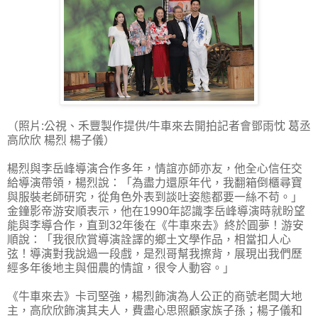
（照片:公視、禾豐製作提供/牛車來去開拍記者會鄧雨忱 葛丞
高欣欣 楊烈 楊子儀）
楊烈與李岳峰導演合作多年，情誼亦師亦友，他全心信任交
給導演帶領，楊烈說：「為盡力還原年代，我翻箱倒櫃尋寶
與服裝老師研究，從角色外表到談吐姿態都要一絲不苟。」
金鐘影帝游安順表示，他在1990年認識李岳峰導演時就盼望
能與李導合作，直到32年後在《牛車來去》終於圓夢！游安
順說：「我很欣賞導演詮譯的鄉土文學作品，相當扣人心
弦！導演對我說過一段戲，是烈哥幫我擦背，展現出我們歷
經多年後地主與佃農的情誼，很令人動容。」
《牛車來去》卡司堅強，楊烈飾演為人公正的商號老闆大地
主，高欣欣飾演其夫人，費盡心思照顧家族子孫；楊子儀和