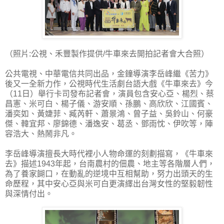
（照片:公視、禾豐製作提供/牛車來去開拍記者會大合照）
公共電視、中華電信共同出品，金鐘導演李岳峰繼《苦力》
後又一全新力作，公視時代生活劇台語大戲《牛車來去》今
（11日）舉行卡司發布記者會，演員包含安心亞、楊烈、蔡
昌憲、米可白、楊子儀、游安順、孫鵬、高欣欣、江國賓、
潘奕如、黃婕菲、臧芮軒、蕭景鴻、曾子益、吳鈴山、何豪
傑、韓宜邦、廖錦德、潘逸安、葛丞、鄧雨忱、伊吹等，陣
容浩大、熱鬧非凡。
李岳峰導演擅長大時代裡小人物命運的刻劃描寫，《牛車來
去》描述1943年起，台南農村的佃農、地主等各階層人們，
為了養家餬口，在動亂的逆境中互相幫助，努力出頭天的生
命歷程，其中安心亞與米可白更演繹出台灣女性的堅毅韌性
與深情付出。