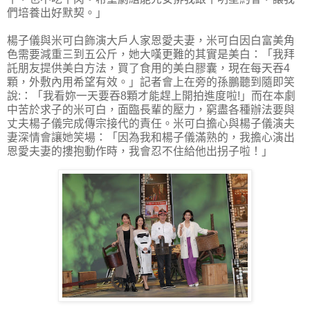
們培養出好默契。」
楊子儀與米可白飾演大戶人家恩愛夫妻，米可白因白富美角
色需要減重三到五公斤，她大嘆更難的其實是美白：「我拜
託朋友提供美白方法，買了食用的美白膠囊，現在每天吞4
顆，外敷內用希望有效。」記者會上在旁的孫鵬聽到隨即笑
說:：「我看妳一天要吞8顆才能趕上開拍進度啦!」而在本劇
中苦於求子的米可白，面臨長輩的壓力，窮盡各種辦法要與
丈夫楊子儀完成傳宗接代的責任。米可白擔心與楊子儀演夫
妻深情會讓她笑場：「因為我和楊子儀滿熟的，我擔心演出
恩愛夫妻的摟抱動作時，我會忍不住給他出拐子啦！」