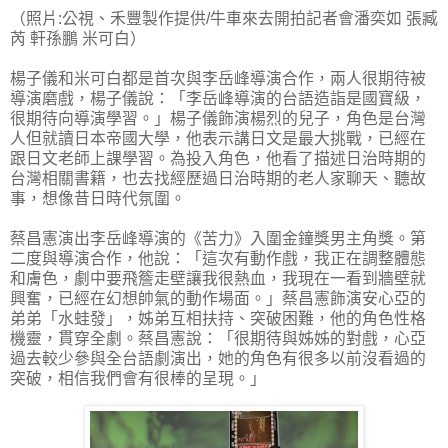
（照片:公視、禾豐製作提供/牛車來去開拍記者會潘奕如 張臧
芮 軒孫鵬 米可白）
楊子儀和米可白都是首次與李岳峰導演合作，兩人很期待被
導演磨戲，楊子儀說：「李岳峰導演的台語造詣是國寶級，
很期待向導演學習。」楊子儀飾演楊烈的兒子，角色是台灣
人但就讀日本帝國大學，他表示講日文是最大挑戰，已經在
跟日文老師上課學習。為投入角色，他看了描述日治時期的
台灣相關書籍，也去找經歷過日治時期的老人家聊天、聽故
事，想像昔日時代氛圍。
蔡昌憲演出李岳峰導演的《苦力》入圍金鐘獎男主角獎。第
二度與導演合作，他說：「這次有動作戲，我正在調整體態
和膚色，劇中要飛簷走壁讓我很熱血，我現在一看到牆壁就
興奮，已經在幻想帥氣的動作場面。」蔡昌憲飾演安心亞的
弟弟「水蛙發」，姊弟互相扶持、突破困難，他的角色性格
機靈，貫穿全劇。蔡昌憲說：「很期待與姊姊的對戲，心亞
過去較少參與全台語劇演出，她的角色有很多以前沒看過的
突破，相信我們會有很棒的呈現。」