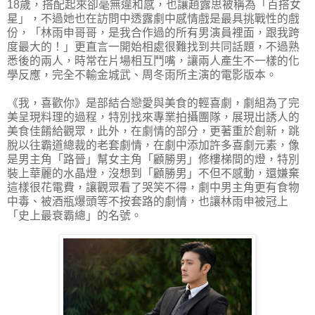
18歲，搭配起來卻毫無違和感，也讓趙露思被稱為「百搭女
星」，不過她也在訪問中透露劇中感情戲是最具挑戰性的戲
份，「林雨申哥哥，是我合作過的所有男演員裡面，跟我跨
度最大的！」更直言一開始相處很難找到共同話題，不過熟
悉後的兩人，時常在片場相互鬥嘴，讓兩人產生不一樣的化
學反應，完全不輸金城武、周冬雨所主演的電影版本。
《我，喜歡你》是部結合戀愛與美食的輕喜劇，劇組為了完
美呈現料理的過程，特別找來專業拍攝團隊，展現出誘人的
美食佳餚給觀眾，此外，在劇情的部分，更著重於創新，跳
脫以往霸道總裁的老套劇情，在劇中添加許多喜劇元素，像
是男主角「路晉」幫女主角「顧勝男」修樓梯間的燈，特別
裝上華麗的水晶燈，沒想到「顧勝男」不但不感動，還嫌棄
這樣很花電費，讓觀眾看了哭笑不得，劇中男主角更有食物
中毒、被酒瓶爆頭等不按套路的劇情，也讓林雨申被冠上
「史上最衰霸總」的名號。