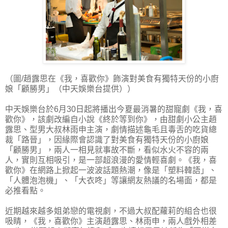
（圖/趙露思在《我，喜歡你》飾演對美食有獨特天份的小廚
娘「顧勝男」（中天娛樂台提供））
中天娛樂台於6月30日起將播出今夏最消暑的甜寵劇《我，喜
歡你》，該劇改編自小說《終於等到你》，由甜劇小公主趙
露思、型男大叔林雨申主演，劇情描述龜毛且毒舌的吃貨總
裁「路晉」，因緣際會認識了對美食有獨特天份的小廚娘
「顧勝男」，兩人一相見就事故不斷，看似水火不容的兩
人，實則互相吸引，是一部超浪漫的愛情輕喜劇。《我，喜
歡你》在網路上掀起一波波話題熱潮，像是「塑料韓語」、
「人體泡泡機」、「大衣咚」等讓網友熱議的名場面，都是
必推看點。
近期越來越多姐弟戀的電視劇，不過大叔配蘿莉的組合也很
吸睛，《我，喜歡你》主演趙露思、林雨申，兩人戲外相差