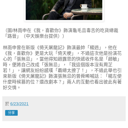
（圖/林雨申在《我，喜歡你》飾演龜毛且毒舌的吃貨總裁
「路晉」（中天娛樂台提供））
林雨申曾在新版《倚天屠龍記》飾演最帥「楊逍」，他在
《我，喜歡你》更是大玩「倚天梗」，不過這次他是扮演花
心的「張無忌」，當他得知趙露思的快遞收件名是「趙敏」
時，便將自己改成「張無忌」，「我這個版本沒有周芷
若！」，讓網友紛紛感嘆「霸總太撩了！」，不過此舉也引
來新版《倚天屠龍記》飾演張無忌的曾舜晞喊話：「楊左使
什麼時候篡的位？還改劇本？」兩人的互動也看出彼此有著
好交情。
於
6/23/2021
分享